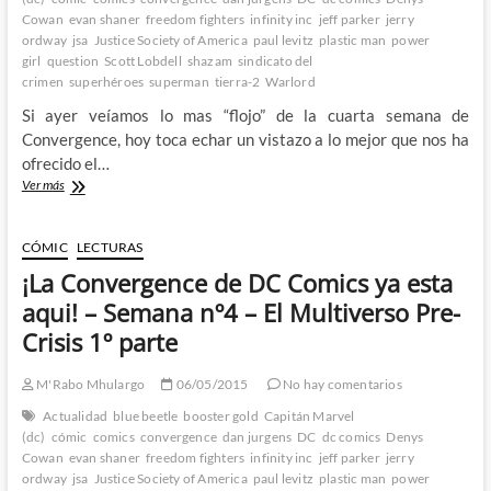
El
Cowan
evan shaner
freedom fighters
infinity inc
jeff parker
jerry
Multiverso
ordway
jsa
Justice Society of America
paul levitz
plastic man
power
Pre-
girl
question
Crisis
Scott Lobdell
shazam
sindicato del
2º
crimen
superhéroes
superman
tierra-2
Warlord
mes
Si ayer veíamos lo mas “flojo” de la cuarta semana de
1º
Convergence, hoy toca echar un vistazo a lo mejor que nos ha
parte
ofrecido el…
¡La
Ver más
Convergence
de
DC
CÓMIC
LECTURAS
Comics
¡La Convergence de DC Comics ya esta
ya
esta
aqui! – Semana nº4 – El Multiverso Pre-
aqui!
Crisis 1º parte
–
Semana
nº4
M'Rabo Mhulargo
06/05/2015
No hay comentarios
–
Actualidad
blue beetle
booster gold
Capitán Marvel
El
(dc)
cómic
comics
convergence
dan jurgens
DC
dc comics
Denys
Multiverso
Cowan
evan shaner
freedom fighters
infinity inc
jeff parker
jerry
Pre-
ordway
jsa
Justice Society of America
paul levitz
plastic man
power
Crisis