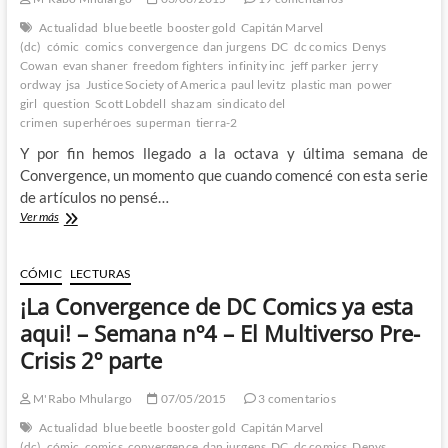
nº8
Actualidad
blue beetle
booster gold
Capitán Marvel
–
(dc)
cómic
comics
convergence
dan jurgens
DC
dc comics
Denys
El
Cowan
evan shaner
freedom fighters
infinity inc
jeff parker
jerry
Multiverso
ordway
jsa
Justice Society of America
paul levitz
plastic man
power
Pre-
girl
question
Crisis
Scott Lobdell
shazam
sindicato del
2º
crimen
superhéroes
superman
tierra-2
mes
Y por fin hemos llegado a la octava y última semana de
2º
Convergence, un momento que cuando comencé con esta serie
parte
de artículos no pensé…
¡La
Ver más
Convergence
de
DC
CÓMIC
LECTURAS
Comics
¡La Convergence de DC Comics ya esta
ya
se
aqui! – Semana nº4 – El Multiverso Pre-
ha
Crisis 2º parte
terminado!
–
Semana
M'Rabo Mhulargo
07/05/2015
3 comentarios
nº8
Actualidad
blue beetle
booster gold
Capitán Marvel
–
(dc)
cómic
comics
convergence
dan jurgens
DC
dc comics
Denys