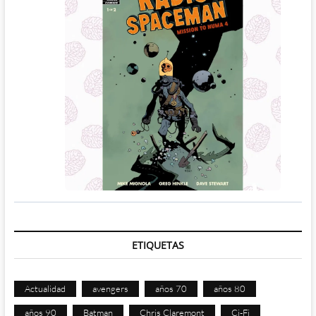
ETIQUETAS
Actualidad
avengers
años 70
años 80
años 90
Batman
Chris Claremont
Ci-Fi