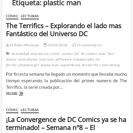
Etiqueta:
plastic man
CÓMIC
LECTURAS
The Terrifics – Explorando el lado mas
Fantástico del Universo DC
M'Rabo Mhulargo
01/03/2018
19 comentarios
Actualidad
alan moore
cómic
comics
DC
dc comics
evan "doc"
shaner
evan shaner
ivan reiss
jeff lemire
metamorpho
mr
terrific
phantom girl
plastic man
superhéroes
the terrifics
tom strong
Por fin esta semana ha llegado un momento que llevaba mucho
tiempo esperando, la publicación del primer numero de The
Terrifics, la serie creada por…
The
Ver más
Terrifics
–
Explorando
CÓMIC
LECTURAS
el
¡La Convergence de DC Comics ya se ha
lado
mas
terminado! – Semana nº8 – El
Fantástico