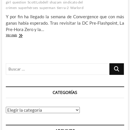
girl
question
2º
Scott Lobdell
shazam
sindicato del
parte
crimen
superhéroes
superman
tierra-2
Warlord
Y por fin ha llegado la semana de Convergence que con más
ganas había esperado. Tras revisitar la DC Pre-Flashpoint, La
Pre-Hora Zero y la…
¡La
Ver más
Convergence
de
DC
Comics
ya
Buscar
esta
aqui!
…
–
Semana
nº4
CATEGORÍAS
–
El
Multiverso
Pre-
Categorías
Crisis
1º
parte