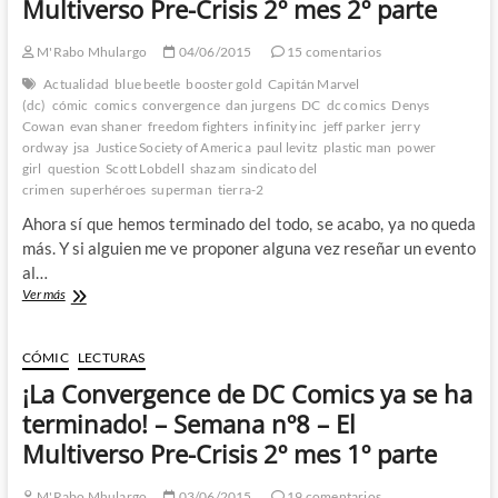
Multiverso Pre-Crisis 2º mes 2º parte
del
Universo
DC
M'Rabo Mhulargo
04/06/2015
15 comentarios
Actualidad
blue beetle
booster gold
Capitán Marvel
(dc)
cómic
comics
convergence
dan jurgens
DC
dc comics
Denys
Cowan
evan shaner
freedom fighters
infinity inc
jeff parker
jerry
ordway
jsa
Justice Society of America
paul levitz
plastic man
power
girl
question
Scott Lobdell
shazam
sindicato del
crimen
superhéroes
superman
tierra-2
Ahora sí que hemos terminado del todo, se acabo, ya no queda
más. Y si alguien me ve proponer alguna vez reseñar un evento
al…
¡La
Ver más
Convergence
de
DC
CÓMIC
LECTURAS
Comics
¡La Convergence de DC Comics ya se ha
ya
se
terminado! – Semana nº8 – El
ha
Multiverso Pre-Crisis 2º mes 1º parte
terminado!
–
Semana
M'Rabo Mhulargo
03/06/2015
19 comentarios