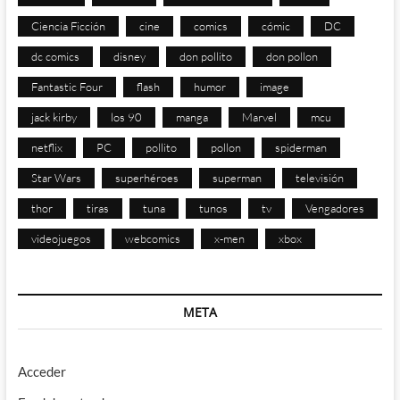
Ciencia Ficción
cine
comics
cómic
DC
dc comics
disney
don pollito
don pollon
Fantastic Four
flash
humor
image
jack kirby
los 90
manga
Marvel
mcu
netflix
PC
pollito
pollon
spiderman
Star Wars
superhéroes
superman
televisión
thor
tiras
tuna
tunos
tv
Vengadores
videojuegos
webcomics
x-men
xbox
META
Acceder