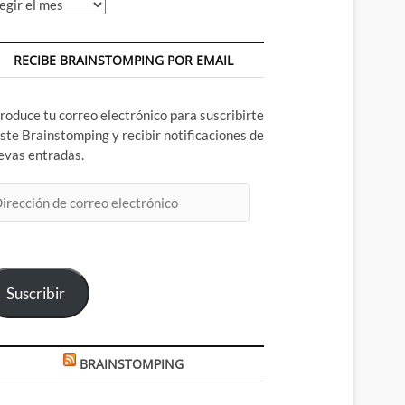
chivos
RECIBE BRAINSTOMPING POR EMAIL
troduce tu correo electrónico para suscribirte
este Brainstomping y recibir notificaciones de
evas entradas.
rección
rreo
ectrónico
Suscribir
BRAINSTOMPING