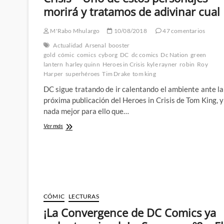
con
morirá y tratamos de adivinar cual
ello
llega
el
M'Rabo Mhulargo
10/08/2018
47 comentarios
fin
Actualidad
Arsenal
booster
de
gold
cómic
comics
cyborg
DC
dc comics
Dc Nation
green
una
lantern
harley quinn
Heroes in Crisis
kyle rayner
robin
Roy
era
Harper
superhéroes
Tim Drake
tom king
DC sigue tratando de ir calentando el ambiente ante la
próxima publicación del Heroes in Crisis de Tom King, y
nada mejor para ello que…
Avivando
Ver más
el
fuego
de
Heroes
in
Crisis
–
CÓMIC
LECTURAS
Uno
de
¡La Convergence de DC Comics ya
estos