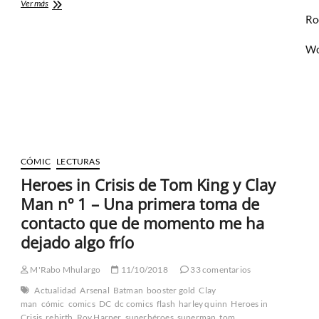
Blue
Ver más
&
Ro
Gold
de
Wo
Dan
Jurgens
y
Ryan
Sook
–
Para
morirse
de
CÓMIC
LECTURAS
cualquier
Heroes in Crisis de Tom King y Clay
cosa
menos
Man nº 1 – Una primera toma de
de
contacto que de momento me ha
risa
dejado algo frío
M'Rabo Mhulargo
11/10/2018
33 comentarios
Actualidad
Arsenal
Batman
booster gold
Clay
man
cómic
comics
DC
dc comics
flash
harley quinn
Heroes in
Crisis
rebirth
Roy Harper
superhéroes
superman
tom