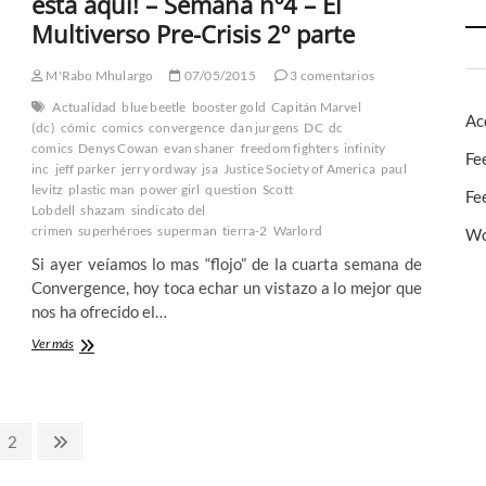
esta aqui! – Semana nº4 – El
ha
Multiverso Pre-Crisis 2º parte
terminado!
–
Semana
M'Rabo Mhulargo
07/05/2015
3 comentarios
nº8
Actualidad
blue beetle
booster gold
Capitán Marvel
–
Ac
(dc)
cómic
comics
convergence
dan jurgens
DC
dc
El
comics
Denys Cowan
evan shaner
freedom fighters
infinity
Multiverso
Fe
inc
jeff parker
jerry ordway
jsa
Justice Society of America
paul
Pre-
levitz
plastic man
Crisis
power girl
question
Scott
Fe
2º
Lobdell
shazam
sindicato del
mes
crimen
superhéroes
superman
tierra-2
Warlord
Wo
2º
Si ayer veíamos lo mas “flojo” de la cuarta semana de
parte
Convergence, hoy toca echar un vistazo a lo mejor que
nos ha ofrecido el…
¡La
Ver más
Convergence
de
DC
Comics
na
Página
Página
2
ya
esta
siguiente
aqui!