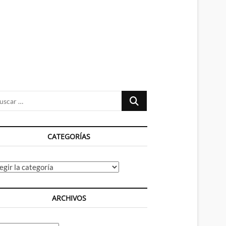
n
ú
Buscar
…
CATEGORÍAS
tegorías
ARCHIVOS