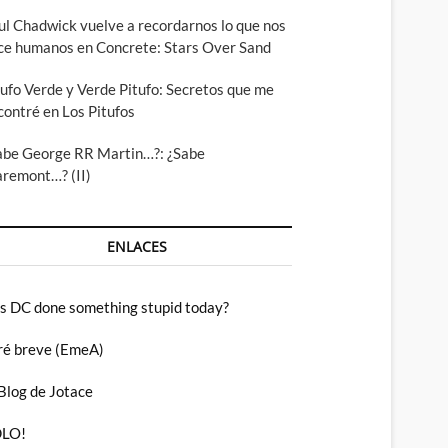
ul Chadwick vuelve a recordarnos lo que nos
ce humanos en Concrete: Stars Over Sand
tufo Verde y Verde Pitufo: Secretos que me
contré en Los Pitufos
abe George RR Martin…?: ¿Sabe
aremont…? (II)
ENLACES
s DC done something stupid today?
ré breve (EmeA)
 Blog de Jotace
LO!