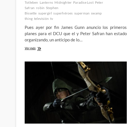
Totleben
Lanterns
Midnighter
Paradise Lost
Peter
Safran
robin
Stephen
Bissette
supergirl
superhéroes
superman
swamp
thing
televisión
tv
Pues ayer por fin James Gunn anuncio los primeros
planes para el DCU que el y Peter Safran han estado
organizando, un anticipo de lo…
Ya
Ver más
tenemos
aquí
el
«nuevo»
DCU
de
James
Gunn
(y
Peter
Safran)