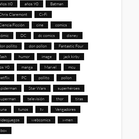
años 80
años 90
Batman
Chris Claremont
Ci-Fi
Ciencia Ficción
cine
comics
cómic
DC
dc comics
disney
don pollito
don pollon
Fantastic Four
flash
humor
image
jack kirby
los 90
manga
Marvel
mcu
netflix
PC
pollito
pollon
spiderman
Star Wars
superhéroes
superman
televisión
thor
tiras
tuna
tunos
tv
Vengadores
videojuegos
webcomics
x-men
xbox