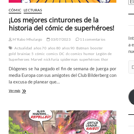
Ar
CÓMIC
LECTURAS
¡Los mejores cinturones de la
historia del cómic de superhéroes!
In
M'Rabo Mhulargo
03/07/2023
11 comentarios
a 
Actualidad
años 70
años 80
años 90
Batman
booster
nu
gold
brainiac 5
cómic
comics
DC
dc comics
humor
Legión de
Superheroes
Marvel
nick furia
spiderman
superhéroes
thor
Di
Diógenes se ha pegado el fin de semana de juerga por
de
media Europa con sus amigotes del Club Bilderberg con
co
la excusa de planear que…
el
¡Los
Ver más
mejores
cinturones
de
la
historia
del
cómic
de