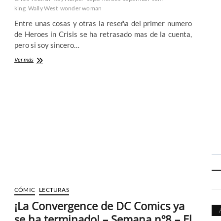
king
Wally West
wonder woman
Entre unas cosas y otras la reseña del primer numero
de Heroes in Crisis se ha retrasado mas de la cuenta,
pero si soy sincero…
Heroes
Ver más
in
Crisis
de
Tom
King
y
Clay
Man
nº
1
–
Una
primera
toma
CÓMIC
LECTURAS
de
contacto
¡La Convergence de DC Comics ya
que
se ha terminado! – Semana nº8 – El
de