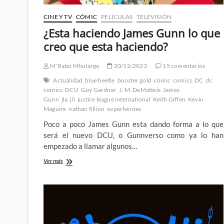
CINE Y TV
CÓMIC
PELÍCULAS
TELEVISIÓN
¿Esta haciendo James Gunn lo que
creo que esta haciendo?
M'Rabo Mhulargo
20/12/2023
15 comentarios
Actualidad
blue beetle
booster gold
cómic
comics
DC
dc
comics
DCU
Guy Gardner
J. M. DeMatteis
James
Gunn
jla
jli
justice league international
Keith Giffen
Kevin
Maguire
nathan fillion
superhéroes
Poco a poco James Gunn esta dando forma a lo que
será el nuevo DCU, o Gunnverso como ya lo han
empezado a llamar algunos…
¿Esta
Ver más
haciendo
James
Gunn
lo
que
creo
que