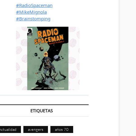
ETIQUETAS
Actualidad
avengers
años 70