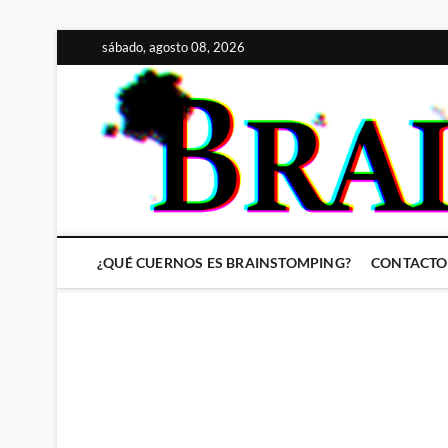
Saltar
sábado, agosto 08, 2026
al
contenido
¿QUÉ CUERNOS ES BRAINSTOMPING?
CONTACTO