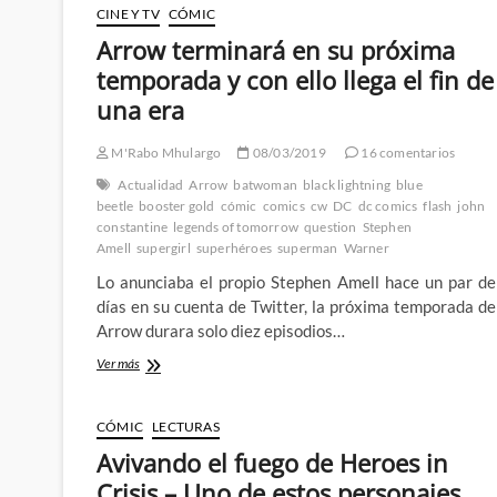
CINE Y TV
CÓMIC
Arrow terminará en su próxima
temporada y con ello llega el fin de
una era
M'Rabo Mhulargo
08/03/2019
16 comentarios
Actualidad
Arrow
batwoman
black lightning
blue
beetle
booster gold
cómic
comics
cw
DC
dc comics
flash
john
constantine
legends of tomorrow
question
Stephen
Amell
supergirl
superhéroes
superman
Warner
Lo anunciaba el propio Stephen Amell hace un par de
días en su cuenta de Twitter, la próxima temporada de
Arrow durara solo diez episodios…
Arrow
Ver más
terminará
en
su
CÓMIC
LECTURAS
próxima
Avivando el fuego de Heroes in
temporada
y
Crisis – Uno de estos personajes