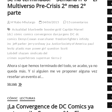
momento
Multiverso Pre-Crisis 2º mes 2º
me
parte
ha
dejado
algo
M'Rabo Mhulargo
04/06/2015
15 comentarios
frío
Actualidad
blue beetle
booster gold
Capitán Marvel
(dc)
cómic
comics
convergence
dan jurgens
DC
dc
comics
Denys Cowan
evan shaner
freedom fighters
infinity
inc
jeff parker
jerry ordway
jsa
Justice Society of America
paul
levitz
plastic man
power girl
question
Scott
Lobdell
shazam
sindicato del
crimen
superhéroes
superman
tierra-2
Ahora sí que hemos terminado del todo, se acabo, ya no
queda más. Y si alguien me ve proponer alguna vez
reseñar un evento al…
¡La
Ver más
Convergence
de
DC
CÓMIC
LECTURAS
Comics
¡La Convergence de DC Comics ya
ya
se