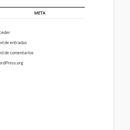
META
ceder
ed de entradas
ed de comentarios
rdPress.org