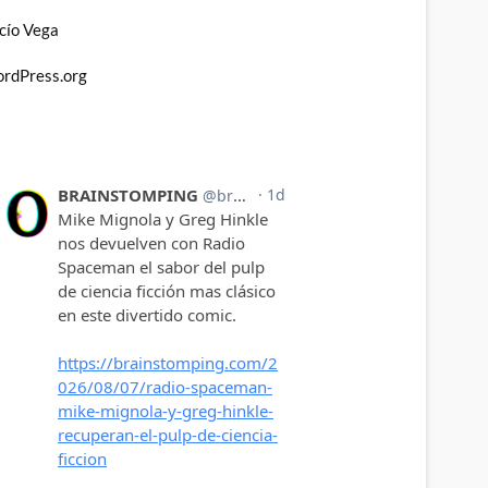
cío Vega
rdPress.org