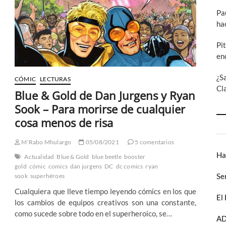
superhéroes!
Pa
ha
Pi
en
¿S
CÓMIC
LECTURAS
Cl
Blue & Gold de Dan Jurgens y Ryan
Sook – Para morirse de cualquier
cosa menos de risa
M'Rabo Mhulargo
05/08/2021
5 comentarios
Ha
Actualidad
Blue & Gold
blue beetle
booster
gold
cómic
comics
dan jurgens
DC
dc comics
ryan
Se
sook
superhéroes
Cualquiera que lleve tiempo leyendo cómics en los que
El
los cambios de equipos creativos son una constante,
como sucede sobre todo en el superheroico, se…
AD