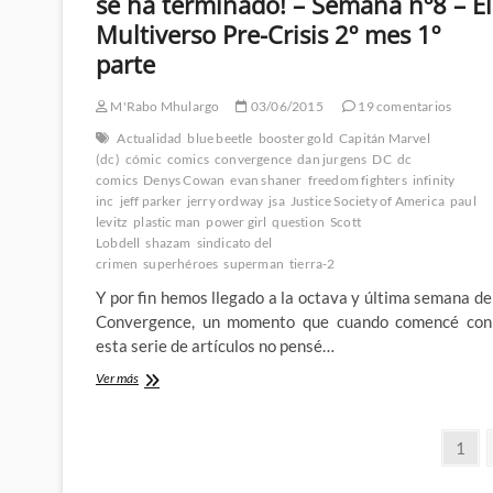
se ha terminado! – Semana nº8 – El
personajes
morirá
Multiverso Pre-Crisis 2º mes 1º
y
parte
tratamos
de
adivinar
M'Rabo Mhulargo
03/06/2015
19 comentarios
cual
Actualidad
blue beetle
booster gold
Capitán Marvel
(dc)
cómic
comics
convergence
dan jurgens
DC
dc
comics
Denys Cowan
evan shaner
freedom fighters
infinity
inc
jeff parker
jerry ordway
jsa
Justice Society of America
paul
levitz
plastic man
power girl
question
Scott
Lobdell
shazam
sindicato del
crimen
superhéroes
superman
tierra-2
Y por fin hemos llegado a la octava y última semana de
Convergence, un momento que cuando comencé con
esta serie de artículos no pensé…
¡La
Ver más
Convergence
de
Paginación
DC
Pági
1
Comics
de
ya