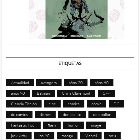
ETIQUETAS
Actualidad
avengers
años 70
años 80
años 90
Batman
Chris Claremont
Ci-Fi
Ciencia Ficción
cine
comics
cómic
DC
dc comics
disney
don pollito
don pollon
Fantastic Four
flash
humor
image
jack kirby
los 90
manga
Marvel
mcu