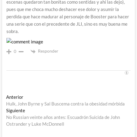
escenas quedaron tan bonitas como sentidas y ahí las dejo),
pues que me choca mucho deshacer ese dolor y asumir la
perdida que hace madurar al personaje de Booster para hacer
una serie que con el precedente de JLI, sino es muy buena me
sobra.
Responder
0
Navegación
Entrada
Anterior
anterior:
Hulk, John Byrne y Sal Buscema contra la obesidad mórbida
de
Entrada
Siguiente
entradas
siguiente:
No Russian veinte años antes: Escuadrón Suicida de John
Ostrander y Luke McDonnell