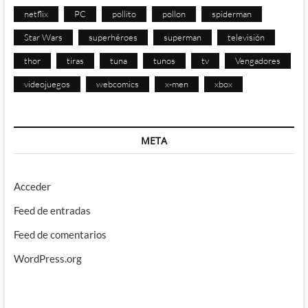
netflix
PC
pollito
pollon
spiderman
Star Wars
superhéroes
superman
televisión
thor
tiras
tuna
tunos
tv
Vengadores
videojuegos
webcomics
x-men
xbox
META
Acceder
Feed de entradas
Feed de comentarios
WordPress.org