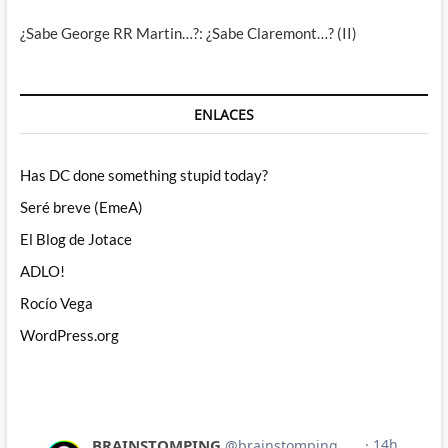
¿Sabe George RR Martin…?: ¿Sabe Claremont…? (II)
ENLACES
Has DC done something stupid today?
Seré breve (EmeA)
El Blog de Jotace
ADLO!
Rocío Vega
WordPress.org