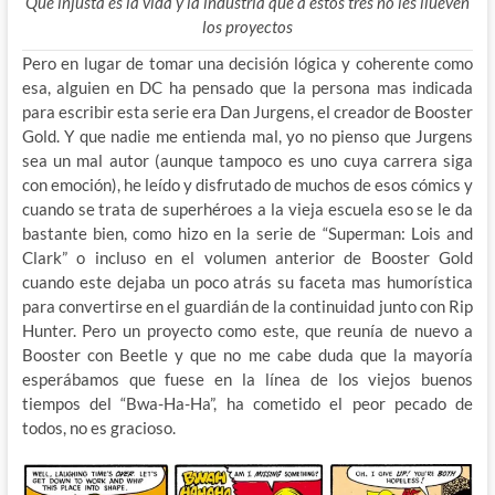
Que injusta es la vida y la industria que a estos tres no les llueven
los proyectos
Pero en lugar de tomar una decisión lógica y coherente como
esa, alguien en DC ha pensado que la persona mas indicada
para escribir esta serie era Dan Jurgens, el creador de Booster
Gold. Y que nadie me entienda mal, yo no pienso que Jurgens
sea un mal autor (aunque tampoco es uno cuya carrera siga
con emoción), he leído y disfrutado de muchos de esos cómics y
cuando se trata de superhéroes a la vieja escuela eso se le da
bastante bien, como hizo en la serie de “Superman: Lois and
Clark” o incluso en el volumen anterior de Booster Gold
cuando este dejaba un poco atrás su faceta mas humorística
para convertirse en el guardián de la continuidad junto con Rip
Hunter. Pero un proyecto como este, que reunía de nuevo a
Booster con Beetle y que no me cabe duda que la mayoría
esperábamos que fuese en la línea de los viejos buenos
tiempos del “Bwa-Ha-Ha”, ha cometido el peor pecado de
todos, no es gracioso.