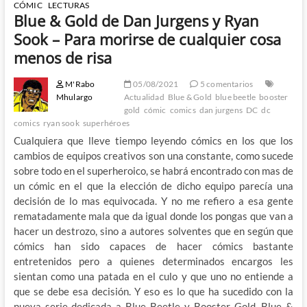
CÓMIC
LECTURAS
Blue & Gold de Dan Jurgens y Ryan
Sook – Para morirse de cualquier cosa
menos de risa
M'Rabo
05/08/2021
5 comentarios
Mhulargo
Actualidad
Blue & Gold
blue beetle
booster
gold
cómic
comics
dan jurgens
DC
dc
comics
ryan sook
superhéroes
Cualquiera que lleve tiempo leyendo cómics en los que los
cambios de equipos creativos son una constante, como sucede
sobre todo en el superheroico, se habrá encontrado con mas de
un cómic en el que la elección de dicho equipo parecía una
decisión de lo mas equivocada. Y no me refiero a esa gente
rematadamente mala que da igual donde los pongas que van a
hacer un destrozo, sino a autores solventes que en según que
cómics han sido capaces de hacer cómics bastante
entretenidos pero a quienes determinados encargos les
sientan como una patada en el culo y que uno no entiende a
que se debe esa decisión. Y eso es lo que ha sucedido con la
nueva serie dedicada a Blue Beetle y Booster Gold, Blue &