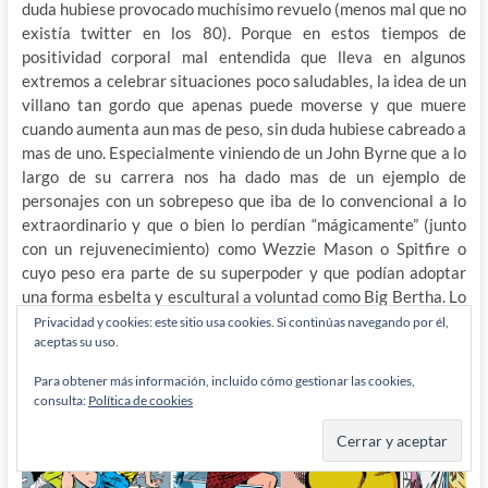
duda hubiese provocado muchísimo revuelo (menos mal que no
existía twitter en los 80). Porque en estos tiempos de
positividad corporal mal entendida que lleva en algunos
extremos a celebrar situaciones poco saludables, la idea de un
villano tan gordo que apenas puede moverse y que muere
cuando aumenta aun mas de peso, sin duda hubiese cabreado a
mas de uno. Especialmente viniendo de un John Byrne que a lo
largo de su carrera nos ha dado mas de un ejemplo de
personajes con un sobrepeso que iba de lo convencional a lo
extraordinario y que o bien lo perdían “mágicamente” (junto
con un rejuvenecimiento) como Wezzie Mason o Spitfire o
cuyo peso era parte de su superpoder y que podían adoptar
una forma esbelta y escultural a voluntad como Big Bertha. Lo
que hace pensar que Byrne igual esta un poco en contra del
Privacidad y cookies: este sitio usa cookies. Si continúas navegando por él,
aceptas su uso.
sobrepeso.
Para obtener más información, incluido cómo gestionar las cookies,
consulta:
Política de cookies