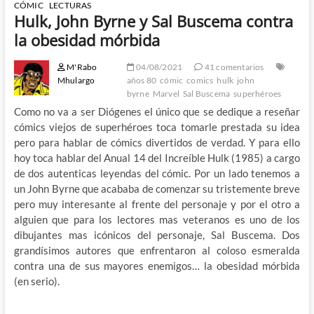
CÓMIC
LECTURAS
Hulk, John Byrne y Sal Buscema contra
la obesidad mórbida
M'Rabo
04/08/2021
41 comentarios
Mhulargo
años 80
cómic
comics
hulk
john
byrne
Marvel
Sal Buscema
superhéroes
Como no va a ser Diógenes el único que se dedique a reseñar
cómics viejos de superhéroes toca tomarle prestada su idea
pero para hablar de cómics divertidos de verdad. Y para ello
hoy toca hablar del Anual 14 del Increíble Hulk (1985) a cargo
de dos autenticas leyendas del cómic. Por un lado tenemos a
un John Byrne que acababa de comenzar su tristemente breve
pero muy interesante al frente del personaje y por el otro a
alguien que para los lectores mas veteranos es uno de los
dibujantes mas icónicos del personaje, Sal Buscema. Dos
grandísimos autores que enfrentaron al coloso esmeralda
contra una de sus mayores enemigos… la obesidad mórbida
(en serio).