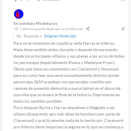
Stravinkay Modelarus
5 años han pasado desde que se escribió esto
Responde a
Diógenes Pantarújez
Para mi el momento de claudicar ante Harras es Inferno.
Nada tiene sentido antes, durante y después de ese evento
desde los principales villanos y sus planes a los arcos de todos
los personajes (especialmente Illyana y Madelyne Pryor).
Obvio que tiene sus momentos con Claremont y Simonson
pero es como leer una serie completamente distinta donde
personajes S&M se pelean con personajes «vanilla» por
razones de posesión demoníaca que originan en el abuso de
una niña que se muere al final de la historia. Deprimente en
todos los sentidos posibles.
Poco después Byrne y Harras devuelven a Magneto a ser
villano (disparando aún más ideas de bombero por parte de
Claremont) y prácticamente nada de lo hecho por Claremont
pre-Inferno tiene importancia alguna en lo que se comienza a