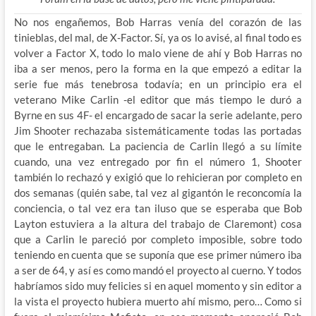
No nos engañemos, Bob Harras venía del corazón de las
tinieblas, del mal, de X-Factor. Sí, ya os lo avisé, al final todo es
volver a Factor X, todo lo malo viene de ahí y Bob Harras no
iba a ser menos, pero la forma en la que empezó a editar la
serie fue más tenebrosa todavía; en un principio era el
veterano Mike Carlin -el editor que más tiempo le duró a
Byrne en sus 4F- el encargado de sacar la serie adelante, pero
Jim Shooter rechazaba sistemáticamente todas las portadas
que le entregaban. La paciencia de Carlin llegó a su límite
cuando, una vez entregado por fin el número 1, Shooter
también lo rechazó y exigió que lo rehicieran por completo en
dos semanas (quién sabe, tal vez al gigantón le reconcomía la
conciencia, o tal vez era tan iluso que se esperaba que Bob
Layton estuviera a la altura del trabajo de Claremont) cosa
que a Carlin le pareció por completo imposible, sobre todo
teniendo en cuenta que se suponía que ese primer número iba
a ser de 64, y así es como mandó el proyecto al cuerno. Y todos
habríamos sido muy felicies si en aquel momento y sin editor a
la vista el proyecto hubiera muerto ahí mismo, pero… Como si