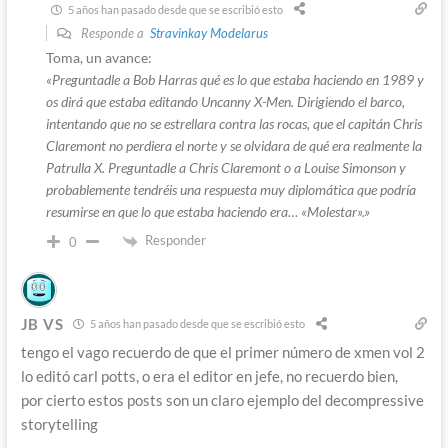
5 años han pasado desde que se escribió esto
Responde a
Stravinkay Modelarus
Toma, un avance:
«Preguntadle a Bob Harras qué es lo que estaba haciendo en 1989 y
os dirá que estaba editando Uncanny X-Men. Dirigiendo el barco,
intentando que no se estrellara contra las rocas, que el capitán Chris
Claremont no perdiera el norte y se olvidara de qué era realmente la
Patrulla X. Preguntadle a Chris Claremont o a Louise Simonson y
probablemente tendréis una respuesta muy diplomática que podría
resumirse en que lo que estaba haciendo era… «Molestar».»
Responder
0
JB VS
5 años han pasado desde que se escribió esto
tengo el vago recuerdo de que el primer número de xmen vol 2
lo editó carl potts, o era el editor en jefe, no recuerdo bien,
por cierto estos posts son un claro ejemplo del decompressive
storytelling