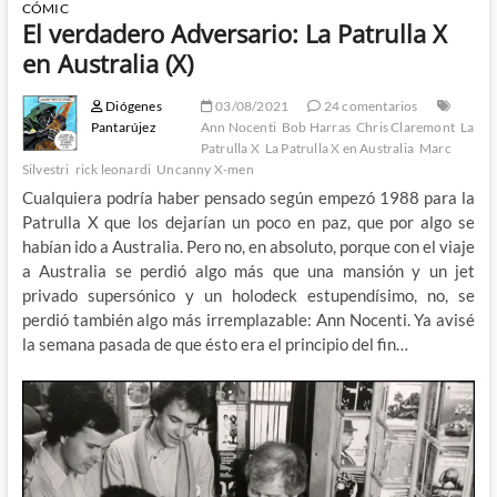
CÓMIC
El verdadero Adversario: La Patrulla X
en Australia (X)
Diógenes
03/08/2021
24 comentarios
Pantarújez
Ann Nocenti
Bob Harras
Chris Claremont
La
Patrulla X
La Patrulla X en Australia
Marc
Silvestri
rick leonardi
Uncanny X-men
Cualquiera podría haber pensado según empezó 1988 para la
Patrulla X que los dejarían un poco en paz, que por algo se
habían ido a Australia. Pero no, en absoluto, porque con el viaje
a Australia se perdió algo más que una mansión y un jet
privado supersónico y un holodeck estupendísimo, no, se
perdió también algo más irremplazable: Ann Nocenti. Ya avisé
la semana pasada de que ésto era el principio del fin…