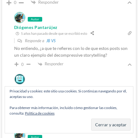
Responder
0
Autor
Diógenes Pantarújez
5 años han pasado desde que se escribió esto
Responde a
JB VS
No entiendo, ¿a que te refieres con lo de que estos posts son
un claro ejemplo del decompressive storytelling?
Responder
0
JB VS
5 años han pasado desde que se escribió esto
Privacidad y cookies: este sitio usa cookies. Si continúas navegando por él,
aceptas su uso.
Responde a
Diógenes Pantarújez
pues por lo menos los últimos tres estuvieron muy cortitos, y
Para obtener más información, incluido cómo gestionar las cookies,
se pudieron contar en un solo post,
consulta:
Política de cookies
Responder
0
Autor