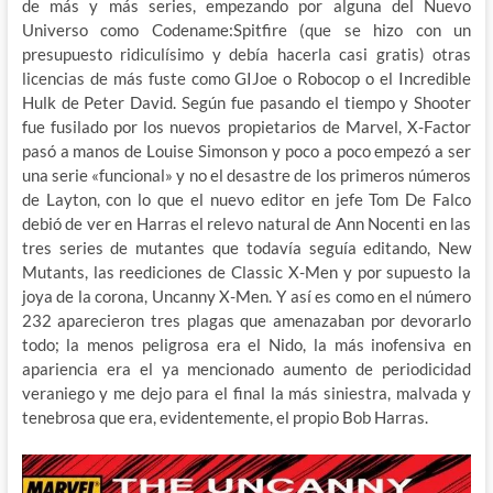
de más y más series, empezando por alguna del Nuevo
Universo como Codename:Spitfire (que se hizo con un
presupuesto ridiculísimo y debía hacerla casi gratis) otras
licencias de más fuste como GIJoe o Robocop o el Incredible
Hulk de Peter David. Según fue pasando el tiempo y Shooter
fue fusilado por los nuevos propietarios de Marvel, X-Factor
pasó a manos de Louise Simonson y poco a poco empezó a ser
una serie «funcional» y no el desastre de los primeros números
de Layton, con lo que el nuevo editor en jefe Tom De Falco
debió de ver en Harras el relevo natural de Ann Nocenti en las
tres series de mutantes que todavía seguía editando, New
Mutants, las reediciones de Classic X-Men y por supuesto la
joya de la corona, Uncanny X-Men. Y así es como en el número
232 aparecieron tres plagas que amenazaban por devorarlo
todo; la menos peligrosa era el Nido, la más inofensiva en
apariencia era el ya mencionado aumento de periodicidad
veraniego y me dejo para el final la más siniestra, malvada y
tenebrosa que era, evidentemente, el propio Bob Harras.