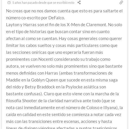
5 años han pasado desde que se escribió esto
No creas que no nos damos cuenta que esto es para saltarte el
número co-escrito por DeFalco.
Layton y Harras son el fin de los X-Men de Claremont. No solo
en el tipo de historias que buscan contar sino en cuanto
afectan al como se cuentan. Hay cosas generales como querer
limitar los cabos sueltos y cosas más particulares como que
las secciones oníricas que uno esperaría fueran más
prominentes con Nocenti considerando su trabajo como
autora, se vuelven no solo más prominentes sino que bastante
menos definidas con Harras (ambas transformaciones de
Maddie en la Goblyn Queen que sucede en esta misma saga
del nido y Betsy Braddock en la Psylocke asiática son
bastante confusas). Claro que esto viene con la marcha de la
filosofía Shooter de la claridad narrativa ante todo (que se
nota casi inmediatamente en el número de Coloso e Illyana), la
caída en calidad en este sentido se comienza a notar cada vez
más con las transiciones entre escenas, acciones y hasta
líneas de dialogo viéndose afectadas a puntos tragicómicos