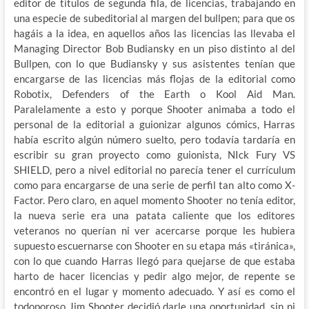
editor de títulos de segunda fila, de licencias, trabajando en
una especie de subeditorial al margen del bullpen; para que os
hagáis a la idea, en aquellos años las licencias las llevaba el
Managing Director Bob Budiansky en un piso distinto al del
Bullpen, con lo que Budiansky y sus asistentes tenían que
encargarse de las licencias más flojas de la editorial como
Robotix, Defenders of the Earth o Kool Aid Man.
Paralelamente a esto y porque Shooter animaba a todo el
personal de la editorial a guionizar algunos cómics, Harras
había escrito algún número suelto, pero todavía tardaría en
escribir su gran proyecto como guionista, NIck Fury VS
SHIELD, pero a nivel editorial no parecía tener el currículum
como para encargarse de una serie de perfil tan alto como X-
Factor. Pero claro, en aquel momento Shooter no tenía editor,
la nueva serie era una patata caliente que los editores
veteranos no querían ni ver acercarse porque les hubiera
supuesto escuernarse con Shooter en su etapa más «tiránica»,
con lo que cuando Harras llegó para quejarse de que estaba
harto de hacer licencias y pedir algo mejor, de repente se
encontró en el lugar y momento adecuado. Y así es como el
todoporoso Jim Shooter decidió darle una oportunidad, sin ni