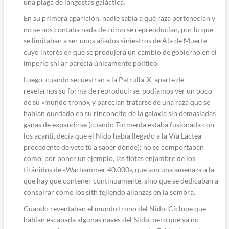
una plaga de langostas galáctica.
En su primera aparición, nadie sabía a qué raza pertenecían y
no se nos contaba nada de cómo se repreoducían, por lo que
se limitaban a ser unos aliados siniestros de Ala de Muerte
cuyo interés en que se produjera un cambio de gobierno en el
imperio shi’ar parecía únicamente político.
Luego, cuando secuestran a la Patrulla-X, aparte de
revelarnos su forma de reproducirse, podíamos ver un poco
de su «mundo trono», y parecían tratarse de una raza que se
habían quedado en su rinconcito de la galaxia sin demasiadas
ganas de expandirse (cuando Tormenta estaba fusionada con
los acanti, decía que el Nido había llegado a la Vía Láctea
procedente de vete tú a saber dónde); no se comportaban
como, por poner un ejemplo, las flotas enjambre de los
tiránidos de «Warhammer 40.000», que son una amenaza a la
que hay que contener continuamente, sino que se dedicaban a
conspirar como los sith tejiendo alianzas en la sombra.
Cuando reventaban el mundo trono del Nido, Cíclope que
habían escapada algunas naves del Nido, pero que ya no