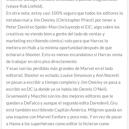
(véase Rob Liefeld).
En otra nota; estoy casi 100% seguro que todos los editores lo
miraban mal a Jim Owsley (Christopher Priest) por tener a
Peter David en Spider-Man (incluyendo el EiC; algo sobre los
creativos no viendo bien a gente del lado de ventas y
marketing escribiendo cómics) solo para que Harras lo
metiera en Hulk a la mínima oportunidad después de que
echaran a Shooter. Esto es menos escandaloso si Harras venía
de trabajar en otro piso directamente.
Y esas son las perdidas más grandes de Marvel en el lado
editorial; Shooter es echado, Louise Simonson y Ann Nocenti
se pasan a escribir a tiempo completo y Jim Owsley se pasa a
escribir en DC (a donde ya se había ido Dennis O’Neil).
Gruenwald y Macchio son los dos mejores editores que le
quedan a DeFalco y aunque el segundo edita Daredevil, Gru
está también escribiendo Capitán América. Milgrom queda en
una esquina con Marvel Fanfare y poco más. Y en vez de pasar
a Hama a los superhéroes como editor lo hicieron como