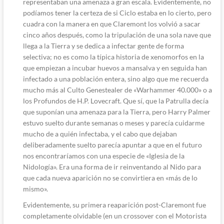
representaban una amenaza a gran escala. Evidentemente, no
podíamos tener la certeza de si Ciclo estaba en lo cierto, pero
cuadra con la manera en que Claremont los volvió a sacar
cinco años después, como la tripulación de una sola nave que
llega a la Tierra y se dedica a infectar gente de forma
selectiva; no es como la típica historia de xenomorfos en la
que empiezan a incubar huevos a mansalva y en seguida han
infectado a una población entera, sino algo que me recuerda
mucho más al Culto Genestealer de «Warhammer 40.000» o a
los Profundos de H.P. Lovecraft. Que sí, que la Patrulla decía
que suponían una amenaza para la Tierra, pero Harry Palmer
estuvo suelto durante semanas o meses y parecía cuidarme
mucho de a quién infectaba, y el cabo que dejaban
deliberadamente suelto parecía apuntar a que en el futuro
nos encontraríamos con una especie de «Iglesia de la
Nidología». Era una forma de ir reinventando al Nido para
que cada nueva aparición no se convirtiera en «más de lo
mismo».
Evidentemente, su primera reaparición post-Claremont fue
completamente olvidable (en un crossover con el Motorista