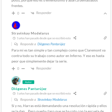
posts, porque eso es tremendísimo y abarca demasiados
frentes.
Responder
0
Stravinkay Modelarus
5 años han pasado desde que se escribió esto
Responde a
Diógenes Pantarújez
Para mi es tan simple y tan complejo como que Claremont va
contra todo su trabajo como autor en Inferno. Y eso es hasta
peor que simplemente dejar la serie.
Responder
0
Autor
Diógenes Pantarújez
5 años han pasado desde que se escribió esto
Responde a
Stravinkay Modelarus
Sí y no, Harras está demandando una resolución rápida y ellos
se la dan… Pero queda claro que se ha roto con la escuela de