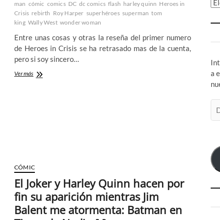
Ar
man
cómic
comics
DC
dc comics
flash
harley quinn
Heroes in
Crisis
rebirth
Roy Harper
superhéroes
superman
tom
king
Wally West
wonder woman
Entre unas cosas y otras la reseña del primer numero
de Heroes in Crisis se ha retrasado mas de la cuenta,
pero si soy sincero…
In
a 
Heroes
Ver más
in
nu
Crisis
de
Di
Tom
de
King
co
y
Clay
el
Man
nº
1
CÓMIC
–
Una
El Joker y Harley Quinn hacen por
primera
fin su aparición mientras Jim
toma
de
Balent me atormenta: Batman en
contacto