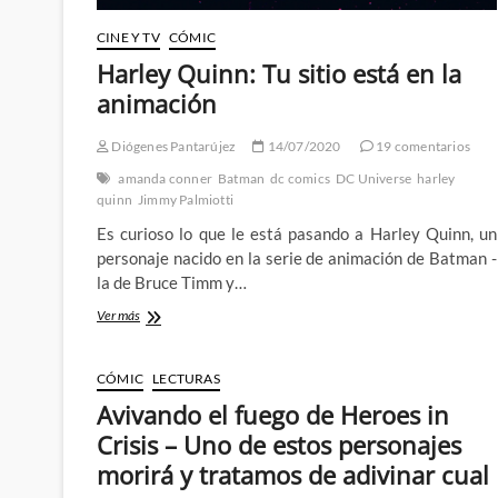
CINE Y TV
CÓMIC
Harley Quinn: Tu sitio está en la
animación
Diógenes Pantarújez
14/07/2020
19 comentarios
amanda conner
Batman
dc comics
DC Universe
harley
quinn
Jimmy Palmiotti
Es curioso lo que le está pasando a Harley Quinn, un
personaje nacido en la serie de animación de Batman -
la de Bruce Timm y…
Harley
Ver más
Quinn:
Tu
sitio
CÓMIC
LECTURAS
está
Avivando el fuego de Heroes in
en
la
Crisis – Uno de estos personajes
animación
morirá y tratamos de adivinar cual