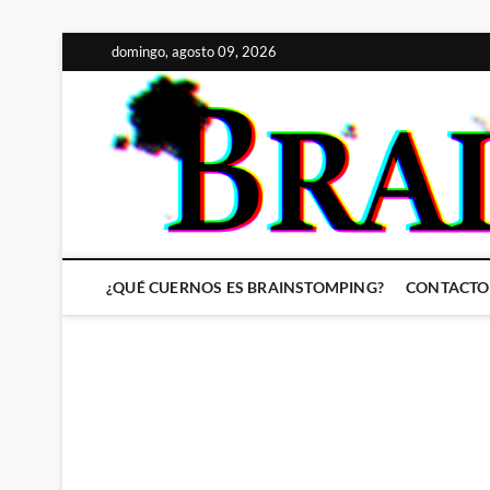
Saltar
domingo, agosto 09, 2026
al
contenido
¿QUÉ CUERNOS ES BRAINSTOMPING?
CONTACTO