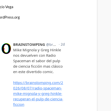
llos de
cío Vega
an
the
rdPress.org