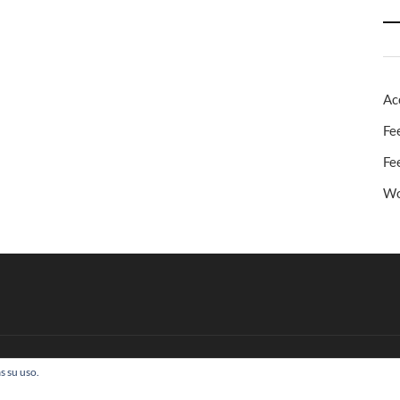
Ac
Fe
Fe
Wo
s su uso.
 Todos los derechos reservados