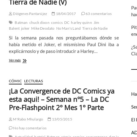
Tierra de Nadie (V)
que
Pa
de
momento
Diógenes Pantarújez
18/04/2017
63 comentarios
ha
me
Batman
chuck dixon
comics
DC
harley quinn
Jim
ha
Pi
Balent
joker
Mike Deodato
No Man's Land
Tierra de Nadie
dejado
en
algo
Si la semana pasada nos preguntábamos dónde se
frío
había metido el Joker, el mismísimo Paul Dini iba a
¿S
explicárnoslo y de paso introducir a Harley…
Cl
El
Ver más
Joker
y
Harley
CÓMIC
LECTURAS
Quinn
hacen
¡La Convergence de DC Comics ya
por
Ha
esta aqui! – Semana nº5 – La DC
fin
su
Pre-Flashpoint 2º Mes 1º Parte
Se
aparición
mientras
El
M'Rabo Mhulargo
13/05/2015
Jim
Balent
urgens
DC
No hay comentarios
dc
me
AD
os calzoncillos de
Actualidad
atormenta:
batgirl
Batman
cómic
comics
convergence
dan jurgens
DC