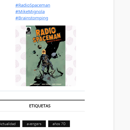
ETIQUETAS
Actualidad
avengers
años 70