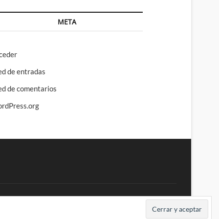
META
ceder
ed de entradas
ed de comentarios
rdPress.org