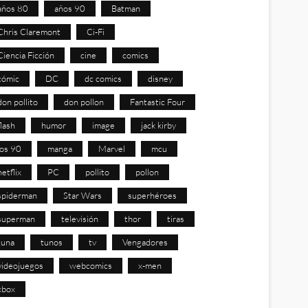
años 80
años 90
Batman
Chris Claremont
Ci-Fi
Ciencia Ficción
cine
comics
cómic
DC
dc comics
disney
don pollito
don pollon
Fantastic Four
flash
humor
image
jack kirby
los 90
manga
Marvel
mcu
netflix
PC
pollito
pollon
spiderman
Star Wars
superhéroes
superman
televisión
thor
tiras
tuna
tunos
tv
Vengadores
videojuegos
webcomics
x-men
xbox