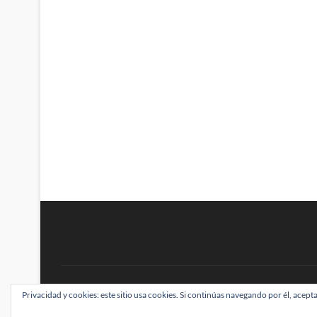
BRAINSTOMPING
Privacidad y cookies: este sitio usa cookies. Si continúas navegando por él, acepta
| Diseñado por:
Theme Freesia
|
WordPress
| ©