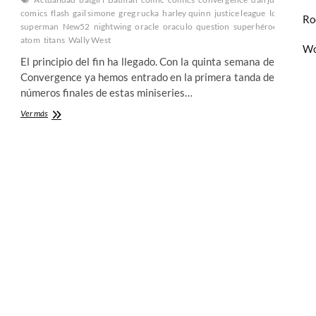
es
superman
the
Batman
comics
flash
gail simone
greg rucka
harley quinn
justice league
los calzonci
Ro
en
superman
New52
nightwing
oracle
oraculo
question
superhéroes
superm
Tierra
atom
titans
Wally West
Wo
de
El principio del fin ha llegado. Con la quinta semana de
Nadie
Convergence ya hemos entrado en la primera tanda de
(V)
números finales de estas miniseries…
¡La
Ver más
Convergence
de
DC
Comics
ya
esta
aqui!
–
Semana
nº5
–
urgens
DC
dc
La
os calzoncillos de
DC
es
superman
the
Pre-
Flashpoint
2º