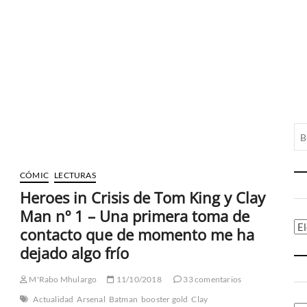
CÓMIC
LECTURAS
Heroes in Crisis de Tom King y Clay
Man nº 1 – Una primera toma de
Ca
contacto que de momento me ha
dejado algo frío
M'Rabo Mhulargo
11/10/2018
33 comentarios
Actualidad
Arsenal
Batman
booster gold
Clay