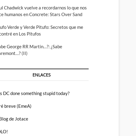
ul Chadwick vuelve a recordarnos lo que nos
ce humanos en Concrete: Stars Over Sand
tufo Verde y Verde Pitufo: Secretos que me
contré en Los Pitufos
abe George RR Martin…?: ¿Sabe
aremont…? (II)
ENLACES
s DC done something stupid today?
ré breve (EmeA)
 Blog de Jotace
LO!
dc