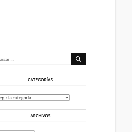
n
ú
Buscar
…
CATEGORÍAS
tegorías
ARCHIVOS