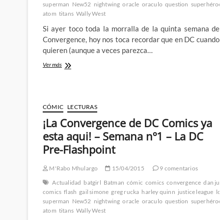
superman
New52
nightwing
oracle
oraculo
question
superhéro
tratamos
atom
titans
Wally West
de
adivinar
Si ayer toco toda la morralla de la quinta semana de
cual
Convergence, hoy nos toca recordar que en DC cuando
quieren (aunque a veces parezca…
¡La
Ver más
Convergence
de
DC
Comics
CÓMIC
LECTURAS
ya
esta
¡La Convergence de DC Comics ya
aqui!
esta aqui! – Semana nº1 – La DC
–
Semana
Pre-Flashpoint
nº5
–
M'Rabo Mhulargo
15/04/2015
9 comentarios
La
DC
Actualidad
batgirl
Batman
cómic
comics
convergence
dan j
Pre-
comics
flash
gail simone
greg rucka
harley quinn
justice league
l
Flashpoint
superman
New52
nightwing
oracle
oraculo
question
superhéro
2º
atom
titans
Wally West
Mes