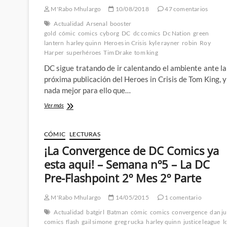
M'Rabo Mhulargo
10/08/2018
47 comentarios
Actualidad
Arsenal
booster
gold
cómic
comics
cyborg
DC
dc comics
Dc Nation
green
lantern
harley quinn
Heroes in Crisis
kyle rayner
robin
Roy
Harper
superhéroes
Tim Drake
tom king
DC sigue tratando de ir calentando el ambiente ante la
próxima publicación del Heroes in Crisis de Tom King, y
nada mejor para ello que…
Avivando
Ver más
el
fuego
de
CÓMIC
LECTURAS
Heroes
¡La Convergence de DC Comics ya
in
Crisis
esta aqui! – Semana nº5 – La DC
–
Pre-Flashpoint 2º Mes 2º Parte
Uno
de
estos
M'Rabo Mhulargo
14/05/2015
1 comentario
personajes
Actualidad
batgirl
Batman
cómic
comics
convergence
dan j
morirá
comics
flash
gail simone
greg rucka
harley quinn
justice league
l
y