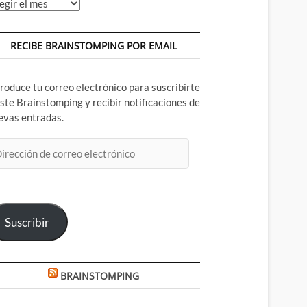
chivos
RECIBE BRAINSTOMPING POR EMAIL
troduce tu correo electrónico para suscribirte
este Brainstomping y recibir notificaciones de
evas entradas.
rección
rreo
ectrónico
Suscribir
BRAINSTOMPING