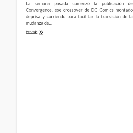
2º
La semana pasada comenzó la publicación de
Parte
Convergence, ese crossover de DC Comics montado
deprisa y corriendo para facilitar la transición de la
mudanza de…
¡La
Ver más
Convergence
de
DC
Comics
ya
esta
aqui!
–
Semana
nº1
–
La
DC
Pre-
Flashpoint