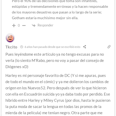
Pero el 90% de las decisiones que toma son infantiles,
estúpidas y tremendamente erróneas y la hacen responsable
de los mayores desastres que pasan a lo largo de la serie;
Gotham estaría muchísimo mejor sin ella.
Responder
0
Tkcito
6 años han pasado desde que se escribió esto
Pues leyéndome este artículo ya no tengo excusas para no
verla (lo siento M’Rabo, pero no voy a pasar del consejo de
Diógenes xD)
Harley es mi personaje favorito de DC (Y si me apuras, pues
de todo el mundo en el cómic) y ya me dolieron los cambios de
origen en los Nuevos52. Pero después de ver lo que hicieron
con ella en Escuadrón suicida yo ya daba todo por perdido. Ese
híbrido entre Harley y Miley Cyrus (por dios, hasta le pusieron
la puta moda de sacar la lengua en todas las promos de la
mierda de la película) me tenian negro. Otra parte que me