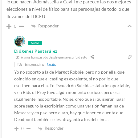
lo que hacen. Además, ella y Cavill me parecen las dos mejores
elecciones a nivel de físico para sus personajes de todo lo que
llevamos del DCEU
Responder
0
Autor
Diógenes Pantarújez
6 años han pasado desde que se escribió esto
Responde a
Tkcito
Yo no soporto a la de Margot Robbie, pero no por ella, que
coincido en que el casting es excelente, si no por lo que
escriben para ella. En Escuadrón Suicida estaba insoportable,
y en Bids of Prey tuvo algún momento curioso, pero era
igualmente insoportable. No sé, creo que si quisieran jugar
sobre seguro la escribirían como una versión femenina de
Masacre y en paz, pero claro, hay que tener en cuenta que
Deadpool también se les atragantó a los del cine…
Responder
0