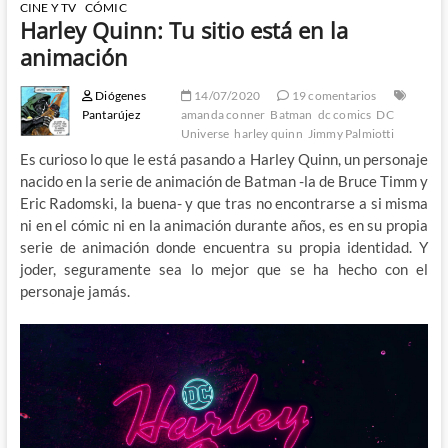
CINE Y TV
CÓMIC
Harley Quinn: Tu sitio está en la
animación
Diógenes
14/07/2020
19 comentarios
Pantarújez
amanda conner
Batman
dc comics
DC
Universe
harley quinn
Jimmy Palmiotti
Es curioso lo que le está pasando a Harley Quinn, un personaje
nacido en la serie de animación de Batman -la de Bruce Timm y
Eric Radomski, la buena- y que tras no encontrarse a si misma
ni en el cómic ni en la animación durante años, es en su propia
serie de animación donde encuentra su propia identidad. Y
joder, seguramente sea lo mejor que se ha hecho con el
personaje jamás.