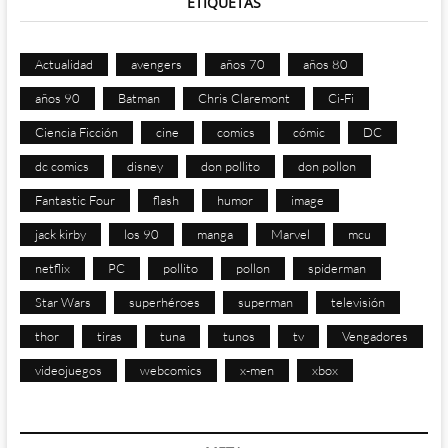
ETIQUETAS
Actualidad
avengers
años 70
años 80
años 90
Batman
Chris Claremont
Ci-Fi
Ciencia Ficción
cine
comics
cómic
DC
dc comics
disney
don pollito
don pollon
Fantastic Four
flash
humor
image
jack kirby
los 90
manga
Marvel
mcu
netflix
PC
pollito
pollon
spiderman
Star Wars
superhéroes
superman
televisión
thor
tiras
tuna
tunos
tv
Vengadores
videojuegos
webcomics
x-men
xbox