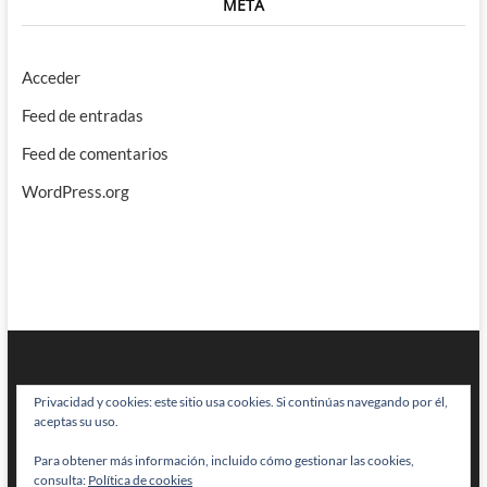
META
Acceder
Feed de entradas
Feed de comentarios
WordPress.org
Privacidad y cookies: este sitio usa cookies. Si continúas navegando por él,
aceptas su uso.
Para obtener más información, incluido cómo gestionar las cookies,
BRAINSTOMPING
| Diseñado por:
Theme Freesia
|
WordPress
| © Todos
consulta:
Política de cookies