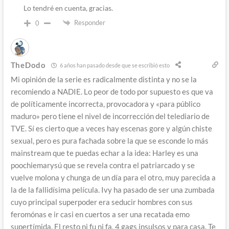
Lo tendré en cuenta, gracias.
Responder
0
TheDodo
6 años han pasado desde que se escribió esto
Mi opinión de la serie es radicalmente distinta y no se la
recomiendo a NADIE. Lo peor de todo por supuesto es que va
de políticamente incorrecta, provocadora y «para público
maduro» pero tiene el nivel de incorrección del telediario de
TVE. Sí es cierto que a veces hay escenas gore y algún chiste
sexual, pero es pura fachada sobre la que se esconde lo más
mainstream que te puedas echar a la idea: Harley es una
poochiemarysú que se revela contra el patriarcado y se
vuelve molona y chunga de un día para el otro, muy parecida a
la de la fallidísima película. Ivy ha pasado de ser una zumbada
cuyo principal superpoder era seducir hombres con sus
feromónas e ir casi en cuertos a ser una recatada emo
supertímida. El resto ni fu ni fa, 4 gags insulsos y para casa. Te