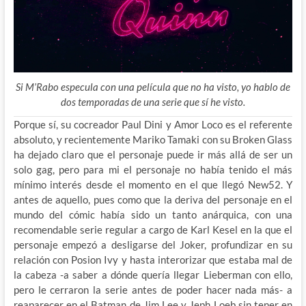
Si M’Rabo especula con una película que no ha visto, yo hablo de
dos temporadas de una serie que sí he visto.
Porque sí, su cocreador Paul Dini y Amor Loco es el referente
absoluto, y recientemente Mariko Tamaki con su Broken Glass
ha dejado claro que el personaje puede ir más allá de ser un
solo gag, pero para mi el personaje no había tenido el más
mínimo interés desde el
momento en el que llegó New52. Y
antes de aquello, pues como que la deriva del personaje en el
mundo del cómic había sido un tanto anárquica, con una
recomendable serie regular a cargo de Karl Kesel en la que el
personaje empezó a desligarse del Joker, profundizar en su
relación con Posion Ivy y hasta interorizar que estaba mal de
la cabeza -a saber a dónde quería llegar Lieberman con ello,
pero le cerraron la serie antes de poder hacer nada más- a
reaparecer en el Batman de Jim Lee y Jeph Loeb sin tener en