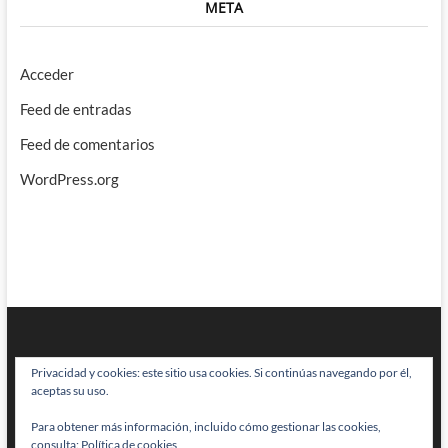
META
Acceder
Feed de entradas
Feed de comentarios
WordPress.org
Privacidad y cookies: este sitio usa cookies. Si continúas navegando por él,
aceptas su uso.
Para obtener más información, incluido cómo gestionar las cookies,
BRAINSTOMPING
| Diseñado por:
Theme Freesia
|
WordPress
| © Todos
consulta:
Política de cookies