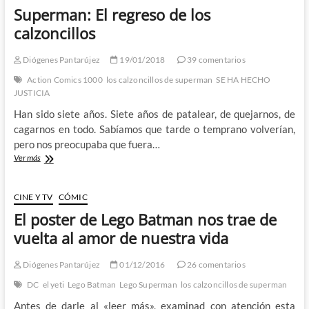
calzoncillos
Superman: El regreso de los
de
Superman
calzoncillos
(I):
El
Diógenes Pantarújez
19/01/2018
39 comentarios
fin
de
Action Comics 1000
los calzoncillos de superman
SE HA HECHO
una
JUSTICIA
era
Han sido siete años. Siete años de patalear, de quejarnos, de
cagarnos en todo. Sabíamos que tarde o temprano volverían,
pero nos preocupaba que fuera…
Superman:
Ver más
El
regreso
de
CINE Y TV
CÓMIC
los
El poster de Lego Batman nos trae de
calzoncillos
vuelta al amor de nuestra vida
Diógenes Pantarújez
01/12/2016
26 comentarios
DC
el yeti
Lego Batman
Lego Superman
los calzoncillos de superman
Antes de darle al «leer más», examinad con atención esta