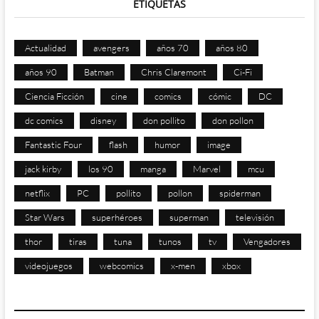
ETIQUETAS
Actualidad
avengers
años 70
años 80
años 90
Batman
Chris Claremont
Ci-Fi
Ciencia Ficción
cine
comics
cómic
DC
dc comics
disney
don pollito
don pollon
Fantastic Four
flash
humor
image
jack kirby
los 90
manga
Marvel
mcu
netflix
PC
pollito
pollon
spiderman
Star Wars
superhéroes
superman
televisión
thor
tiras
tuna
tunos
tv
Vengadores
videojuegos
webcomics
x-men
xbox