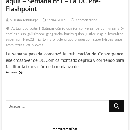
aqui! – Semana nº1 – La DC Pre-
aqui!
Flashpoint
–
Semana
nº5
M'Rabo Mhulargo
15/04/2015
9 comentarios
–
Actualidad
batgirl
Batman
cómic
comics
convergence
dan jurgens
DC
d
La
comics
flash
gail simone
greg rucka
harley quinn
justice league
los calzoncill
DC
superman
New52
nightwing
oracle
oraculo
question
superhéroes
superma
Pre-
atom
titans
Wally West
Flashpoint
2º
La semana pasada comenzó la publicación de Convergence,
Mes
ese crossover de DC Comics montado deprisa y corriendo para
1º
facilitar la transición de la mudanza de…
Parte
¡La
Ver más
Convergence
de
DC
Comics
ya
Buscar
esta
aqui!
…
–
Semana
nº1
CATEGORÍAS
–