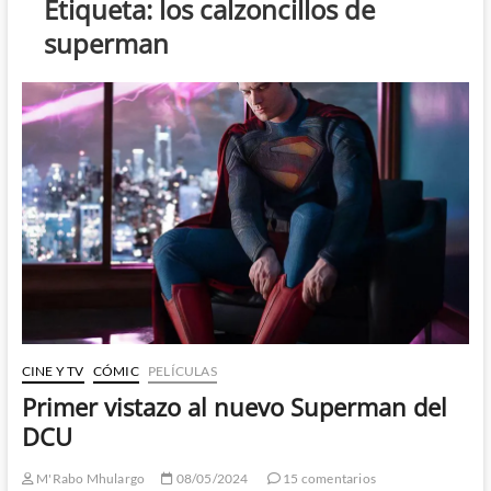
Etiqueta:
los calzoncillos de
superman
CINE Y TV
CÓMIC
PELÍCULAS
Primer vistazo al nuevo Superman del
DCU
M'Rabo Mhulargo
08/05/2024
15 comentarios