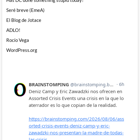
Has DC done something stupid today?
Seré breve (EmeA)
El Blog de Jotace
ADLO!
Rocío Vega
WordPress.org