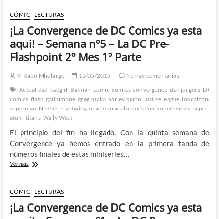
de
DC
CÓMIC
LECTURAS
Comics
¡La Convergence de DC Comics ya esta
ya
esta
aqui! – Semana nº5 – La DC Pre-
aqui!
Flashpoint 2º Mes 1º Parte
–
Semana
nº5
M'Rabo Mhulargo
13/05/2015
No hay comentarios
–
Actualidad
batgirl
Batman
cómic
comics
convergence
dan jurgens
DC
d
La
comics
flash
gail simone
greg rucka
harley quinn
justice league
los calzoncill
DC
superman
New52
nightwing
oracle
oraculo
question
superhéroes
superma
Pre-
atom
titans
Wally West
Flashpoint
2º
El principio del fin ha llegado. Con la quinta semana de
Mes
Convergence ya hemos entrado en la primera tanda de
2º
números finales de estas miniseries…
Parte
¡La
Ver más
Convergence
de
DC
CÓMIC
LECTURAS
Comics
¡La Convergence de DC Comics ya esta
ya
esta