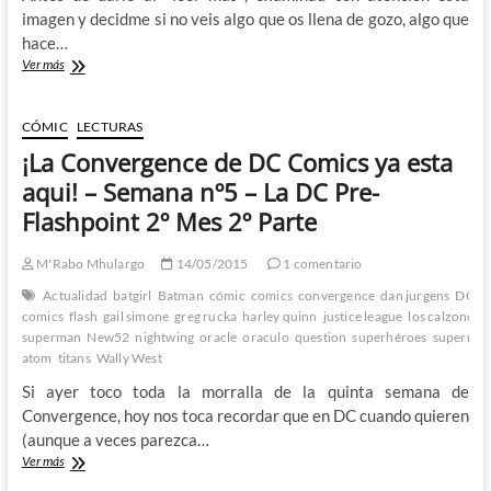
imagen y decidme si no veis algo que os llena de gozo, algo que
hace…
El
Ver más
poster
de
Lego
CÓMIC
LECTURAS
Batman
¡La Convergence de DC Comics ya esta
nos
trae
aqui! – Semana nº5 – La DC Pre-
de
Flashpoint 2º Mes 2º Parte
vuelta
al
amor
M'Rabo Mhulargo
14/05/2015
1 comentario
de
Actualidad
batgirl
Batman
cómic
comics
convergence
dan jurgens
DC
d
nuestra
comics
flash
gail simone
greg rucka
harley quinn
justice league
los calzoncill
vida
superman
New52
nightwing
oracle
oraculo
question
superhéroes
superma
atom
titans
Wally West
Si ayer toco toda la morralla de la quinta semana de
Convergence, hoy nos toca recordar que en DC cuando quieren
(aunque a veces parezca…
¡La
Ver más
Convergence