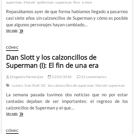
superman
Marvel
spiderman
superman
thor
x-men
Repasábamos ayer de que forma habíamos llegado a pasarnos
casi siete años sin calzoncillos de Superman y cómo es posible
que algunos personajes hayan cambiado…
La
Ver más
solución
se
llama
CÓMIC
Wally
Dan Slott y los calzoncillos de
West:
Dan
Superman (I): El fin de una era
Slott
y
Diógenes Pantarújez
22/01/2018
23 comentarios
los
calzoncillos
comics
Dan Slott
DC
los calzoncillos de superman
Marvel
superman
de
La semana pasada tuvimos dos noticias que no por estar
Superman
(II)
cantadas dejaban de ser importantes: el regreso de los
calzoncillos de Superman y el que…
Dan
Ver más
Slott
y
los
CÓMIC