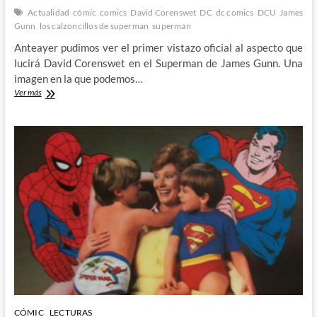
Actualidad
cómic
comics
David Corenswet
DC
dc comics
DCU
James
Gunn
los calzoncillos de superman
superman
Anteayer pudimos ver el primer vistazo oficial al aspecto que
lucirá David Corenswet en el Superman de James Gunn. Una
imagen en la que podemos…
Primer
Ver más
vistazo
al
nuevo
Superman
del
DCU
CÓMIC
LECTURAS