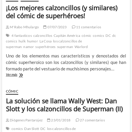
¡Los mejores calzoncillos (y similares)
del cómic de superhéroes!
M'Rabo Mhulargo
07/07/2023
11 comentarios
4 fantasticos
calzoncillos
Capitán América
cómic
comics
DC
dc
comics
hulk
humor
La Cosa
los calzoncillos de
superman
namor
superhéroes
superman
Warlord
Uno de los elementos mas característicos y denostados del
cómic superheroico son los calzoncillos (y similares) que han
formado parte del vestuario de muchísimos personajes…
¡Los
Ver más
mejores
calzoncillos
(y
CÓMIC
similares)
La solución se llama Wally West: Dan
del
cómic
Slott y los calzoncillos de Superman (II)
de
superhéroes!
Diógenes Pantarújez
23/01/2018
27 comentarios
comics
Dan Slott
DC
los calzoncillos de