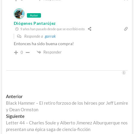
Autor
Diógenes Pantarújez
9 años han pasado desde que se escribió esto
Responde a
garrak
Entonces ha sido buena compra!
Responder
0
Navegación
Entrada
Anterior
anterior:
Black Hammer – El retiro forzoso de los héroes por Jeff Lemire
de
y Dean Ormston
entradas
Entrada
Siguiente
siguiente:
Letter 44 – Charles Soule y Alberto Jimenez Alburquerque nos
presentan una épica saga de ciencia-ficción