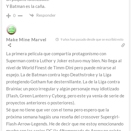
Y Batman es la caña.
Responder
0
Make Mine Marvel
9 años han pasado desde que se escribió esto
La primera película que compartía protagonismo con
Superman contra Luthor y Joker estuvo muy bien. No llega al
nivel de World Finest de Timm-Dini pero puede mirarse al
espejo. La de Batman contra lego Deathstroke y la Liga
protegiendo Gotham fue desternillante. La de la Liga contra
Brainiac un poco irregular y algún personaje muy idiotizado
(Flash, Green Lantern y Cyborg, pero este ya venía de serie de
proyectos anteriores o posteriores).
Sé que no tiene que ver con el tema pero espero que la
próxima semana hagáis una reseña del crossover Supergirl-
Flash-Arrow-Legends. He de decir que me estoy emocionando
mucho con las series DC (la 4ªtemporada de Arrow no existe