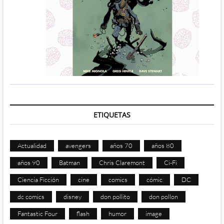
ETIQUETAS
Actualidad
avengers
años 70
años 80
años 90
Batman
Chris Claremont
Ci-Fi
Ciencia Ficción
cine
comics
cómic
DC
dc comics
disney
don pollito
don pollon
Fantastic Four
flash
humor
image