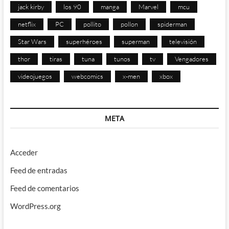
jack kirby
los 90
manga
Marvel
mcu
netflix
PC
pollito
pollon
spiderman
Star Wars
superhéroes
superman
televisión
thor
tiras
tuna
tunos
tv
Vengadores
videojuegos
webcomics
x-men
xbox
META
Acceder
Feed de entradas
Feed de comentarios
WordPress.org