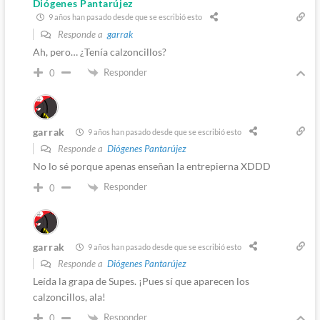
Diógenes Pantarújez
9 años han pasado desde que se escribió esto
Responde a
garrak
Ah, pero… ¿Tenía calzoncillos?
Responder
0
garrak
9 años han pasado desde que se escribió esto
Responde a
Diógenes Pantarújez
No lo sé porque apenas enseñan la entrepierna XDDD
Responder
0
garrak
9 años han pasado desde que se escribió esto
Responde a
Diógenes Pantarújez
Leída la grapa de Supes. ¡Pues sí que aparecen los
calzoncillos, ala!
Responder
0