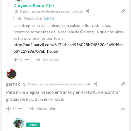
Diógenes Pantarújez
9 años han pasado desde que se escribió esto
Responde a
Carlos
La entrepierna es la misma con calzoncillos o sin ellos,
nosotros somos más de la escuela de Oolong, lo que nos pirra
es la ropa interior por fuera!
http://pm1.narvii.com/6174/bea4916028b748520c1a9fd5aa
b89119e9e707ab_hq.jpg
Responder
0
garrak
9 años han pasado desde que se escribió esto
Para mí la alegría ha sido entrar hoy en el FNAC y encontrar
grapas de ECC a un euro :love:
Responder
0
Autor