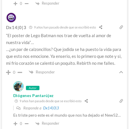
Responder
0
Dx14|0|3
9 años han pasado desde que se escribió esto
“El poster de Lego Batman nos trae de vuelta al amor de
nuestra vida”…
…¿un par de calzoncillos? Que jodida se ha puesto la vida para
que esto nos emocione. Ya enserio, es lo primero que note y si,
mi frío corazón se calentó un poquito. Rebirth no me falles.
Responder
0
Autor
Diógenes Pantarújez
9 años han pasado desde que se escribió esto
Responde a
Dx14|0|3
Es triste pero este es el mundo que nos ha dejado el New52…
Responder
0