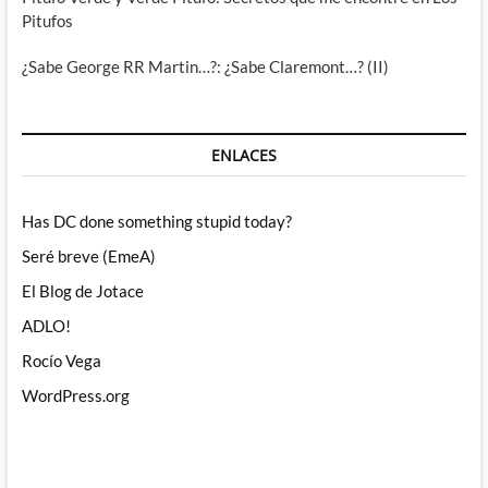
Pitufos
¿Sabe George RR Martin…?: ¿Sabe Claremont…? (II)
ENLACES
Has DC done something stupid today?
Seré breve (EmeA)
El Blog de Jotace
ADLO!
Rocío Vega
WordPress.org