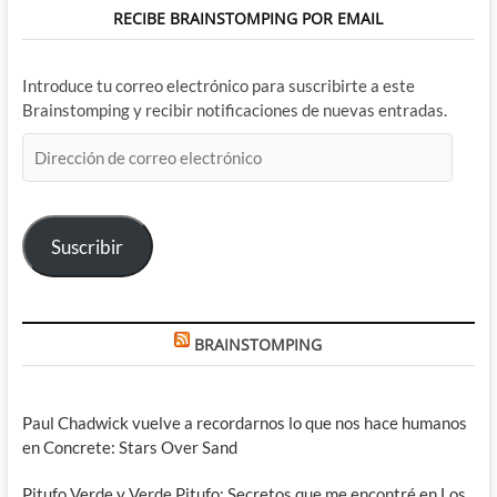
RECIBE BRAINSTOMPING POR EMAIL
Introduce tu correo electrónico para suscribirte a este
Brainstomping y recibir notificaciones de nuevas entradas.
Dirección
de
correo
electrónico
Suscribir
BRAINSTOMPING
Paul Chadwick vuelve a recordarnos lo que nos hace humanos
en Concrete: Stars Over Sand
Pitufo Verde y Verde Pitufo: Secretos que me encontré en Los