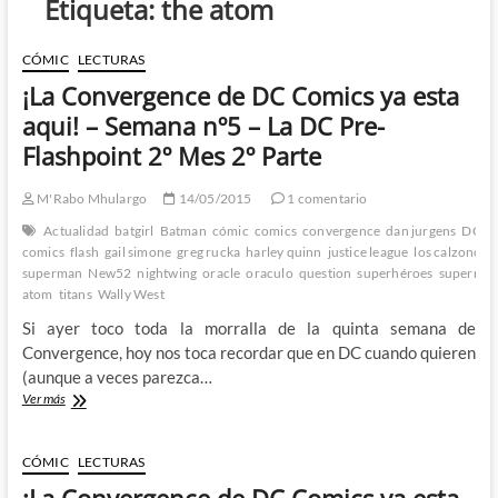
Etiqueta:
the atom
CÓMIC
LECTURAS
¡La Convergence de DC Comics ya esta
aqui! – Semana nº5 – La DC Pre-
Flashpoint 2º Mes 2º Parte
M'Rabo Mhulargo
14/05/2015
1 comentario
Actualidad
batgirl
Batman
cómic
comics
convergence
dan jurgens
DC
d
comics
flash
gail simone
greg rucka
harley quinn
justice league
los calzoncill
superman
New52
nightwing
oracle
oraculo
question
superhéroes
superma
atom
titans
Wally West
Si ayer toco toda la morralla de la quinta semana de
Convergence, hoy nos toca recordar que en DC cuando quieren
(aunque a veces parezca…
¡La
Ver más
Convergence
de
DC
CÓMIC
LECTURAS
Comics
¡La Convergence de DC Comics ya esta
ya