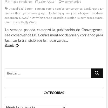
nº5
M'Rabo Mhulargo
15/04/2015
9 comentarios
–
Actualidad
batgirl
Batman
cómic
comics
convergence
dan jurgens
DC
d
La
comics
flash
gail simone
greg rucka
harley quinn
justice league
los calzoncill
DC
superman
New52
nightwing
oracle
oraculo
question
superhéroes
superma
Pre-
atom
titans
Wally West
Flashpoint
2º
La semana pasada comenzó la publicación de Convergence,
Mes
ese crossover de DC Comics montado deprisa y corriendo para
1º
facilitar la transición de la mudanza de…
Parte
¡La
Ver más
Convergence
de
DC
Comics
ya
Buscar
esta
aqui!
…
–
Semana
nº1
CATEGORÍAS
–
La
DC
Pre-
Categorías