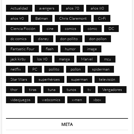
Actualidad
avengers
años 70
años 80
años 90
Batman
Chris Claremont
Ci-Fi
Ciencia Ficción
cine
comics
cómic
DC
dc comics
disney
don pollito
don pollon
Fantastic Four
flash
humor
image
jack kirby
los 90
manga
Marvel
mcu
netflix
PC
pollito
pollon
spiderman
Star Wars
superhéroes
superman
televisión
thor
tiras
tuna
tunos
tv
Vengadores
videojuegos
webcomics
x-men
xbox
META