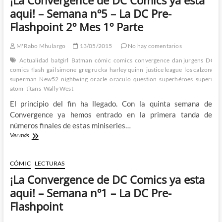
esta
aqui! – Semana nº5 – La DC Pre-
aqui!
Flashpoint 2º Mes 1º Parte
–
Semana
nº5
M'Rabo Mhulargo
13/05/2015
No hay comentarios
–
Actualidad
batgirl
Batman
cómic
comics
convergence
dan jurgens
DC
d
La
comics
flash
gail simone
greg rucka
harley quinn
justice league
los calzoncill
DC
superman
New52
nightwing
oracle
oraculo
question
superhéroes
superma
Pre-
atom
titans
Wally West
Flashpoint
2º
El principio del fin ha llegado. Con la quinta semana de
Mes
Convergence ya hemos entrado en la primera tanda de
2º
números finales de estas miniseries…
Parte
¡La
Ver más
Convergence
de
DC
CÓMIC
LECTURAS
Comics
¡La Convergence de DC Comics ya esta
ya
esta
aqui! – Semana nº1 – La DC Pre-
aqui!
Flashpoint
–
Semana