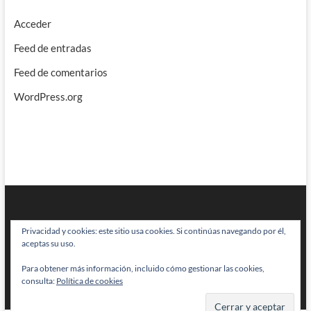
Acceder
Feed de entradas
Feed de comentarios
WordPress.org
Privacidad y cookies: este sitio usa cookies. Si continúas navegando por él,
aceptas su uso.
Para obtener más información, incluido cómo gestionar las cookies,
BRAINSTOMPING
| Diseñado por:
Theme Freesia
|
WordPress
| © Todos
consulta:
Política de cookies
los derechos reservados