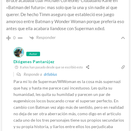
Bruce acababa cual Michael Corleone/ Ciudadano Kane en
«Batman del futuro»: mas solo que la una y sin nadie al que
querer. De hecho Timm aseguro que estableció ese juego
amoroso entre Batman y Wonder Woman porque prefería eso
antes que ella acabara liandose con Superman xdxd.
Responder
0
Autor
Diógenes Pantarújez
8 años han pasado desde que se escribió esto
Responde a
drfabius
Para mí lo de Superman/WWoman es la cosa más supernazi
que hay, y hasta me parece casi incestuoso. Les quita su
humanidad, les quita su humildad y parecen un par de
eugenésicos locos buscando crear el superser perfecto. En
cambio con Batman vez algo más de sentido, pero en realidad
no deja de ser otra aberración más, como digo en el artículo
cada uno de los tres personajes tiene sus propios secundarios
y su propia historia, y liarlos entre ellos los perjudicaba