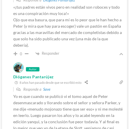
Responde a
Diógenes Pantarújez
«¡tus padres están vivos pero en realidad son roboces y todo
es una conspiración muy loca!»
Ojo que esa basura, que para mí es lo peor que le han hecho a
Peter (y mira que hay para escoger) vale un pastón en España
gracias a las maravillas del mercado de completistas debido a
que solo ha sido publicado una vez (una más de la que
debería).
Responder
0
Autor
Diógenes Pantarújez
8 años han pasado desde que se escribió esto
Responde a
Save
Yo es que cuando se publicó vi el tomo aquel de Peter
desenmascarado y llorando sobre el señor y señora Parker, y
me dije «menudo mojonazo tiene que ser eso» y ni me molesté
en leerlo. Luego pasaron los años y lo acabé leyendo en la
edición yanqui, y la conclusión fue peor todavía. Y al final es
lo mejor que veo yo de la etapa de Slott, veníamos de casi