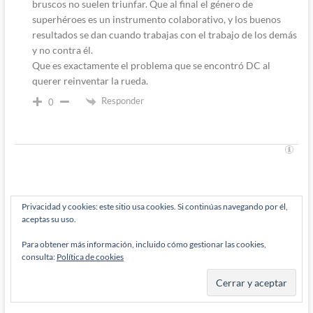
bruscos no suelen triunfar. Que al final el género de
superhéroes es un instrumento colaborativo, y los buenos
resultados se dan cuando trabajas con el trabajo de los demás
y no contra él.
Que es exactamente el problema que se encontró DC al
querer reinventar la rueda.
Responder
0
Navegación
Entrada
Anterior
Privacidad y cookies: este sitio usa cookies. Si continúas navegando por él,
anterior:
60 años de Mortadelo y Filemón, sesenta años haciendo el
aceptas su uso.
de
merluzo
Para obtener más información, incluido cómo gestionar las cookies,
entradas
Entrada
Siguiente
consulta:
Política de cookies
siguiente:
La solución se llama Wally West: Dan Slott y los calzoncillos
de Superman (II)