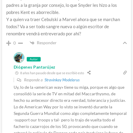
padres a la granja por consejo, lo que Snyder les hizo a los
pobres Kent es aborrecible.
Y a quien va traer Cebulski a Marvel ahora que se marchan
todos? Va a ser todo sangre nueva o algún escritor de
renombre vendrá entreverado por ahí?
Responder
0
Autor
Diógenes Pantarújez
8 años han pasado desde que se escribió esto
Responde a
Stravinkay Modelarus
Uy, lo de la «american way» tiene su miga, porque es algo que
consolidó la serie de TV en mitad del Maccarthysmo, de
hecho su antecesor directo era «verdad, tolerancia y justicia».
Lo de American Way por lo visto se inventó durante la
Segunda Guerra Mundial como algo completamente temporal
-support our troops y tal- pero lo trajo de vuelta todo el
facherío cazarrojos de los 50, provocando que cuando se
estrenó la película de Donner cada país tradujera la frase de