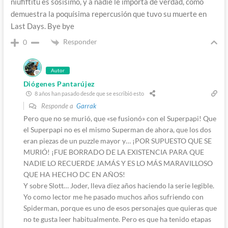
niufiftitu es sosísimo, y a nadie le importa de verdad, como
demuestra la poquísima repercusión que tuvo su muerte en
Last Days. Bye bye
Responder
0
Autor
Diógenes Pantarújez
8 años han pasado desde que se escribió esto
Responde a
Garrak
Pero que no se murió, que «se fusionó» con el Superpapi! Que
el Superpapi no es el mismo Superman de ahora, que los dos
eran piezas de un puzzle mayor y… ¡POR SUPUESTO QUE SE
MURIÓ! ¡FUE BORRADO DE LA EXISTENCIA PARA QUE
NADIE LO RECUERDE JAMÁS Y ES LO MÁS MARAVILLOSO
QUE HA HECHO DC EN AÑOS!
Y sobre Slott… Joder, lleva diez años haciendo la serie legible.
Yo como lector me he pasado muchos años sufriendo con
Spiderman, porque es uno de esos personajes que quieras que
no te gusta leer habitualmente. Pero es que ha tenido etapas