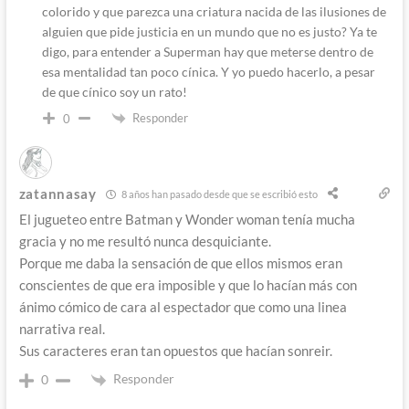
colorido y que parezca una criatura nacida de las ilusiones de
alguien que pide justicia en un mundo que no es justo? Ya te
digo, para entender a Superman hay que meterse dentro de
esa mentalidad tan poco cínica. Y yo puedo hacerlo, a pesar
de que cínico soy un rato!
Responder
0
zatannasay
8 años han pasado desde que se escribió esto
El jugueteo entre Batman y Wonder woman tenía mucha
gracia y no me resultó nunca desquiciante.
Porque me daba la sensación de que ellos mismos eran
conscientes de que era imposible y que lo hacían más con
ánimo cómico de cara al espectador que como una linea
narrativa real.
Sus caracteres eran tan opuestos que hacían sonreir.
Responder
0