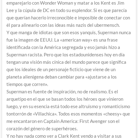
emparejarlo con Wonder Woman y matar a los Kent es Jim
Lee y la cúpula de DC en todo su esplendor. Si es que parecía
que querían hacerlo irreconocible e imposible de conectar con
él para alinearlo con las ideas más nazis del ubermensch.
Y que manga de idiotas que son esos yanquis, Superman nunca
fue la imagen de EEUU. La «american way» es una frase
identificada con la América segregada y eso jamás hizo a
Superman racista. Pero que los estadounidenses hoy en día
tengan una visión más cínica del mundo parece que significa
que los ideales de un personaje ficticio que viene de un
planeta alienigena deban cambiar para «ajustarse a los
tiempos que corren».
Superman es fuente de inspiración, no de realismo. Es el
arquetipo en el que se basan todos los héroes que vinieron
luego, y en su esencia está todo ese altruismo y romanticismo
tontorrón de «Villachica». Todos esos momentos «cheesy» que
me encantaron en Captain America: First Avenger son el
corazón del género de superhéroes.
Y no hay nada como ver a Clark Kent yendo a visitar a sus