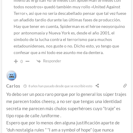
mientras le gritan «si te metes con SpiderMan te metes con
todos nosotros» quedó también muy rollo «United Against
Terror», así que no sería descabellado pensar que tal vez fuese
un añadido tardío durante las últimas fases de producción.
Hay que tener en cuenta, Spiderman es el héroe neoyorquino
por antonomasia y Nueva York es, desde el año 2001, el
símbolo de la lucha contra el terrorismo para muchos
estadounidenses, nos guste o no. Dicho esto, yo tengo que
confesar que a mí todo ese asunto me da dentera.
Responder
0
Carlos
8 años han pasado desde que se escribió esto
Yo debo ser un poco raro porque por lo general los súper trajes
me parecen todos cheesy, a no ser que tengas una identidad
secreta me parecen más chulos superhéroes cuyo “traje” es
tipo ropa de calle /uniforme .
Espero que por lo menos den alguna justificación aparte de
“duh nostalgia rules “ “I am a symbol of hope” (que nunca