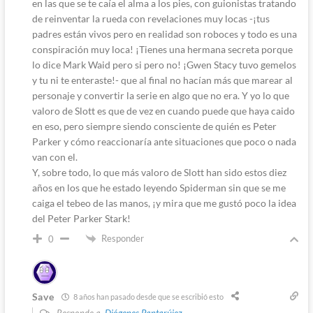
en las que se te caía el alma a los pies, con guionistas tratando
de reinventar la rueda con revelaciones muy locas -¡tus
padres están vivos pero en realidad son roboces y todo es una
conspiración muy loca! ¡Tienes una hermana secreta porque
lo dice Mark Waid pero si pero no! ¡Gwen Stacy tuvo gemelos
y tu ni te enteraste!- que al final no hacían más que marear al
personaje y convertir la serie en algo que no era. Y yo lo que
valoro de Slott es que de vez en cuando puede que haya caido
en eso, pero siempre siendo consciente de quién es Peter
Parker y cómo reaccionaría ante situaciones que poco o nada
van con el.
Y, sobre todo, lo que más valoro de Slott han sido estos diez
años en los que he estado leyendo Spiderman sin que se me
caiga el tebeo de las manos, ¡y mira que me gustó poco la idea
del Peter Parker Stark!
Responder
0
Save
8 años han pasado desde que se escribió esto