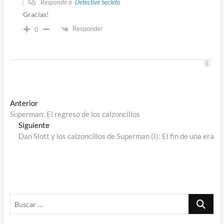
Responde a
Detective Secleto
Gracias!
Responder
0
Navegación
Entrada
Anterior
anterior:
Superman: El regreso de los calzoncillos
de
Entrada
Siguiente
entradas
siguiente:
Dan Slott y los calzoncillos de Superman (I): El fin de una era
Buscar
…