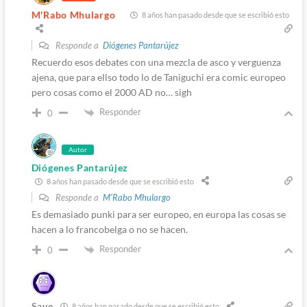
M'Rabo Mhulargo
8 años han pasado desde que se escribió esto
Responde a
Diógenes Pantarújez
Recuerdo esos debates con una mezcla de asco y verguenza
ajena, que para ellso todo lo de Taniguchi era comic europeo
pero cosas como el 2000 AD no… sigh
Responder
0
Autor
Diógenes Pantarújez
8 años han pasado desde que se escribió esto
Responde a
M'Rabo Mhulargo
Es demasiado punki para ser europeo, en europa las cosas se
hacen a lo francobelga o no se hacen.
Responder
0
Save
8 años han pasado desde que se escribió esto