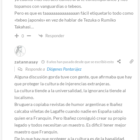
topamos con vanguardias o tebeos.
Pero es que es taaaaaaaaaaaaaaan fácil etiquetarlo todo como
«tebeo japonés» en vez de hablar de Tezuka o Rumiko
Takahasi…
Responder
0
zatannasay
8 años han pasado desde que se escribió esto
Responde a
Diógenes Pantarújez
Alguna discusión gorda tuve con gente, que afirmaba que hay
que proteger la cultura de injerencias extranjeras.
La cultura tiende a la universalidad, la ignorancia tiende al
localismo.
Bruguera copiaba revistas de humor argentinas e Ibañez
calcaba viñetas de Lagaffe cuando nadie en España sabía
quien era Franquin. Pero Ibañez consiguió crear su propio
legado y todos necesitan un maestro. Es dificil tener mejor
maestro que Franquin.
De lo que hay que proteger a la cultura es de la banalidad.