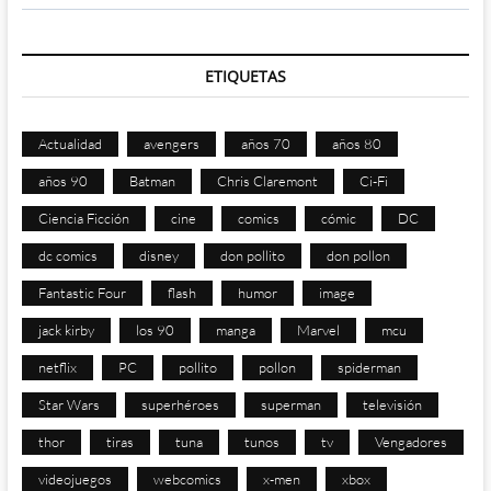
ETIQUETAS
Actualidad
avengers
años 70
años 80
años 90
Batman
Chris Claremont
Ci-Fi
Ciencia Ficción
cine
comics
cómic
DC
dc comics
disney
don pollito
don pollon
Fantastic Four
flash
humor
image
jack kirby
los 90
manga
Marvel
mcu
netflix
PC
pollito
pollon
spiderman
Star Wars
superhéroes
superman
televisión
thor
tiras
tuna
tunos
tv
Vengadores
videojuegos
webcomics
x-men
xbox