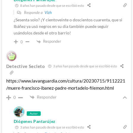
8 años han pasado desde que se escribió esto
Responde a
Vizh
¿Sesenta solo? ¡Y cientoveinte o doscientos cuarenta, que si
Ibáñez ya usó negros en su día también puede seguir
usándolos desde el otro barrio!
Responder
0
Detective Secleto
3 años han pasado desde que se escribió esto
https://www.lavanguardia.com/cultura/20230715/9112221
/muere-francisco-ibanez-padre-mortadelo-filemon.html
Responder
0
Autor
Diógenes Pantarújez
3 años han pasado desde que se escribió esto