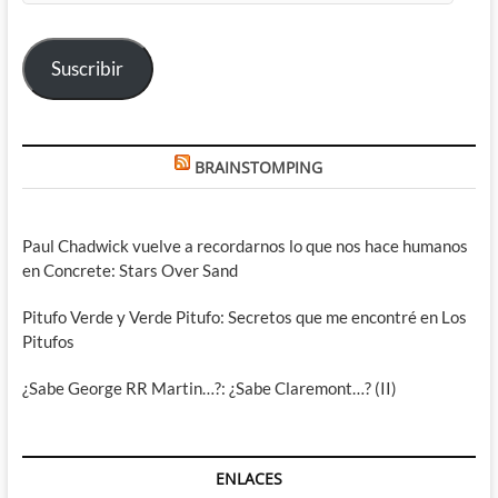
correo
electrónico
Suscribir
BRAINSTOMPING
Paul Chadwick vuelve a recordarnos lo que nos hace humanos
en Concrete: Stars Over Sand
Pitufo Verde y Verde Pitufo: Secretos que me encontré en Los
Pitufos
¿Sabe George RR Martin…?: ¿Sabe Claremont…? (II)
ENLACES