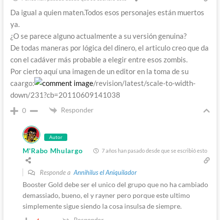
Da igual a quien maten.Todos esos personajes están muertos
ya.
¿O se parece alguno actualmente a su versión genuina?
De todas maneras por lógica del dinero, el articulo creo que da
con el cadáver más probable a elegir entre esos zombis.
Por cierto aquí una imagen de un editor en la toma de su
caargo:
/revision/latest/scale-to-width-
down/231?cb=20110609141038
Responder
0
Autor
M'Rabo Mhulargo
7 años han pasado desde que se escribió esto
Responde a
Annihilus el Aniquilador
Booster Gold debe ser el unico del grupo que no ha cambiado
demassiado, bueno, el y rayner pero porque este ultimo
simplemente sigue siendo la cosa insulsa de siempre.