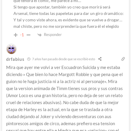
que tendrá el comic, me parece a mi…
Si tengo que apostar, también yo creo que morirá será
Arsenal, tiene todas las papeletas para dar un giro dramático:
Y tal y como viste ahora, es evidente que se vuelve a drogar…
mal chiste, pero no me sorprendería que fuera él el elegido
Responder
-1
drfabius
7 años han pasado desde que se escribió esto
Mira que ayer me volvi a ver Escuadron Suicida y me estaba
diciendo » Que bien lo hace Margott Robbie y que pena que el
guion no le haga justicia ni a la actriz ni al personaje». Mira
que la version animada de Timm tienes sus pros y sus contras
(Amor Loco es una gran historia, pero no deja de ser un relato
cruel de relaciones abusivas). No cabe duda de que la mejor
etapa de Harley es la actual, en la que se traslada a otra
ciudad dejando al Joker y viviendo desventuras con aus
pintorescos amigos de circo, ademas prefiero esa tension
sexual que hay entre ella e Hiedra que esa «relacion» con el