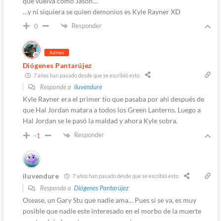
que vuelva como Jason…
…y ni siquiera se quien demonios es Kyle Rayner XD
Responder
0
Admin
Diógenes Pantarújez
7 años han pasado desde que se escribió esto
Responde a
iluvendure
Kyle Rayner era el primer tío que pasaba por ahi después de
que Hal Jordan matara a todos los Green Lanterns. Luego a
Hal Jordan se le pasó la maldad y ahora Kyle sobra.
Responder
-1
iluvendure
7 años han pasado desde que se escribió esto
Responde a
Diógenes Pantarújez
Osease, un Gary Stu que nadie ama… Pues si se va, es muy
posible que nadie este interesado en el morbo de la muerte