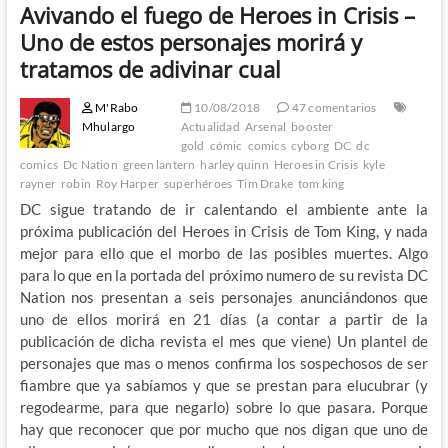
Avivando el fuego de Heroes in Crisis –
Uno de estos personajes morirá y
tratamos de adivinar cual
M'Rabo
10/08/2018
47 comentarios
Mhulargo
Actualidad
Arsenal
booster
gold
cómic
comics
cyborg
DC
dc
comics
Dc Nation
green lantern
harley quinn
Heroes in Crisis
kyle
rayner
robin
Roy Harper
superhéroes
Tim Drake
tom king
DC sigue tratando de ir calentando el ambiente ante la
próxima publicación del Heroes in Crisis de Tom King, y nada
mejor para ello que el morbo de las posibles muertes. Algo
para lo que en la portada del próximo numero de su revista DC
Nation nos presentan a seis personajes anunciándonos que
uno de ellos morirá en 21 días (a contar a partir de la
publicación de dicha revista el mes que viene) Un plantel de
personajes que mas o menos confirma los sospechosos de ser
fiambre que ya sabíamos y que se prestan para elucubrar (y
regodearme, para que negarlo) sobre lo que pasara. Porque
hay que reconocer que por mucho que nos digan que uno de