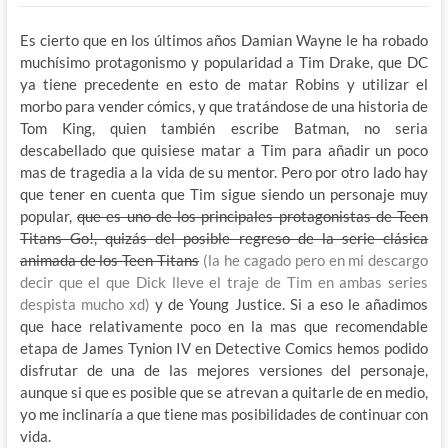
Es cierto que en los últimos años Damian Wayne le ha robado
muchísimo protagonismo y popularidad a Tim Drake, que DC
ya tiene precedente en esto de matar Robins y utilizar el
morbo para vender cómics, y que tratándose de una historia de
Tom King, quien también escribe Batman, no seria
descabellado que quisiese matar a Tim para añadir un poco
mas de tragedia a la vida de su mentor. Pero por otro lado hay
que tener en cuenta que Tim sigue siendo un personaje muy
popular,
que es uno de los principales protagonistas de Teen
Titans Go!, quizás del posible regreso de la serie clásica
animada de los Teen Titans
(la he cagado pero en mi descargo
decir que el que Dick lleve el traje de Tim en ambas series
despista mucho xd)
y de Young Justice. Si a eso le añadimos
que hace relativamente poco en la mas que recomendable
etapa de James Tynion IV en Detective Comics hemos podido
disfrutar de una de las mejores versiones del personaje,
aunque si que es posible que se atrevan a quitarle de en medio,
yo me inclinaría a que tiene mas posibilidades de continuar con
vida.