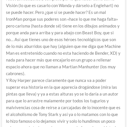
Visión (lo que es casarlo con Wanda y dárselo a Englehart) no
se puede hacer. Pero ¿que sí se puede hacer? Es un mal
IronMan porque sus poderes son «hace lo que me haga falta»
pero carisma (hasta donde sé) tiene en los dibujos animados y
porque anda para arriba y para abajo con Beast Boy, que si
no… Así que tienes uno de esos héroes tecnológicos que son
de lo más aburridos que hay (alguien que me diga que Machine
Man es entretenido cuando no esta haciendo de Bender, XD) y
nada para hacer más que encajarlo en un grupo a rellenar
espacio ahora que no llaman a Martian Manhunter (los muy
cabrones).
Y Roy Harper parece claramente que nunca va a poder
superar esa historia en la que aparecía drogándose (mira las
pintas que lleva) y ya a estas alturas yo se lo daría a un autor
para que lo arrastre malamente por todos los tugurios y
malvivencias cosa de reírse a carcajadas de lo inocente que es
el alcoholismo de Tony Stark y así ya o lo matamos con lo que
lo hizo famoso o lo dejamos vivir y solo lo hundimos un poco