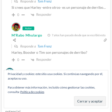
Responde a
Tom Frenz
Si crees que Harley -entre otros- es un personaje de derribo…
Responder
0
Autor
M'Rabo Mhulargo
7 años han pasado desde que se escribió esto
Responde a
Tom Frenz
Harley, Booster o Tim son personajes de derribo?
Responder
0
Privacidad y cookies: este sitio usa cookies. Si continúas navegando por él,
aceptas su uso.
JB VS
7 años han pasado desde que se escribió esto
Los caminos de Dios son misteeiosos y no morirá rayner.
Para obtener más información, incluido cómo gestionar las cookies,
consulta:
Política de cookies
Porque rayner es para muchos. Lo que los cómics de Lee y
portacio para otros. Con el comenzaron en este mundo del
cómic. Y solo falta un buen guionista para alcanzar su
potencial