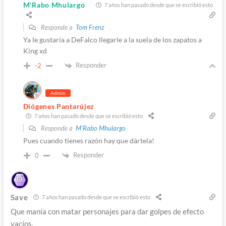
M'Rabo Mhulargo
7 años han pasado desde que se escribió esto
Responde a
Tom Frenz
Ya le gustaría a DeFalco llegarle a la suela de los zapatos a
King xd
Responder
-2
Admin
Diógenes Pantarújez
7 años han pasado desde que se escribió esto
Responde a
M'Rabo Mhulargo
Pues cuando tienes razón hay que dártela!
Responder
0
Save
7 años han pasado desde que se escribió esto
Que manía con matar personajes para dar golpes de efecto
vacíos.