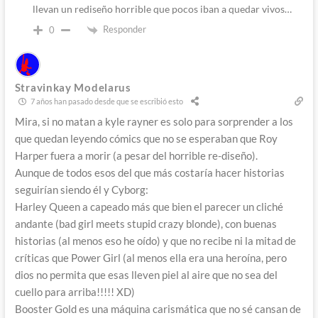
llevan un rediseño horrible que pocos iban a quedar vivos…
Responder
0
Stravinkay Modelarus
7 años han pasado desde que se escribió esto
Mira, si no matan a kyle rayner es solo para sorprender a los
que quedan leyendo cómics que no se esperaban que Roy
Harper fuera a morir (a pesar del horrible re-diseño).
Aunque de todos esos del que más costaría hacer historias
seguirían siendo él y Cyborg:
Harley Queen a capeado más que bien el parecer un cliché
andante (bad girl meets stupid crazy blonde), con buenas
historias (al menos eso he oído) y que no recibe ni la mitad de
críticas que Power Girl (al menos ella era una heroína, pero
dios no permita que esas lleven piel al aire que no sea del
cuello para arriba!!!!! XD)
Booster Gold es una máquina carismática que no sé cansan de