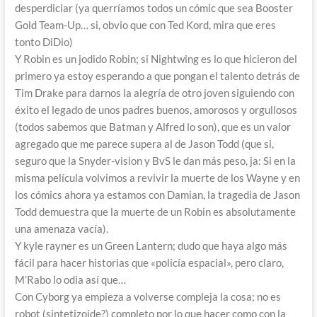
desperdiciar (ya querríamos todos un cómic que sea Booster
Gold Team-Up… si, obvio que con Ted Kord, mira que eres
tonto DiDio)
Y Robin es un jodido Robin; si Nightwing es lo que hicieron del
primero ya estoy esperando a que pongan el talento detrás de
Tim Drake para darnos la alegría de otro joven siguiendo con
éxito el legado de unos padres buenos, amorosos y orgullosos
(todos sabemos que Batman y Alfred lo son), que es un valor
agregado que me parece supera al de Jason Todd (que si,
seguro que la Snyder-vision y BvS le dan más peso, ja: Si en la
misma película volvimos a revivir la muerte de los Wayne y en
los cómics ahora ya estamos con Damian, la tragedia de Jason
Todd demuestra que la muerte de un Robin es absolutamente
una amenaza vacía).
Y kyle rayner es un Green Lantern; dudo que haya algo más
fácil para hacer historias que «policía espacial», pero claro,
M’Rabo lo odia así que…
Con Cyborg ya empieza a volverse compleja la cosa; no es
robot (sintetizoide?) completo por lo que hacer como con la