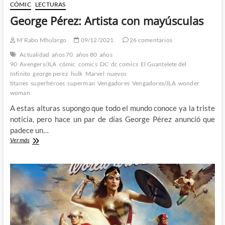
CÓMIC
LECTURAS
George Pérez: Artista con mayúsculas
M'Rabo Mhulargo
09/12/2021
26 comentarios
Actualidad
años 70
años 80
años
90
Avengers/JLA
cómic
comics
DC
dc comics
El Guantelete del
Infinito
george perez
hulk
Marvel
nuevos
titanes
superhéroes
superman
Vengadores
Vengadores/JLA
wonder
woman
A estas alturas supongo que todo el mundo conoce ya la triste
noticia, pero hace un par de días George Pérez anunció que
padece un…
George
Ver más
Pérez:
Artista
con
mayúsculas