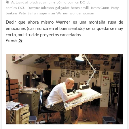
Actualidad
black adam
cine
cómic
comics
DC
dc
comics
DCU
Dwayne Johnson
gal gadot
henry cavill
James Gunn
Patty
Jenkins
Peter Safran
superman
Warner
wonder woman
Decir que ahora mismo Warner es una montaña rusa de
emociones (casi nunca en el buen sentido) seria quedarse muy
corto, multitud de proyectos cancelados…
Henry
Ver más
Cavill
deja
de
ser
Superman