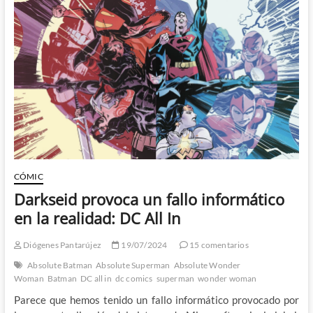
Wonder
Woman
de
Thompson,
Sherman
y
Bellaire
CÓMIC
Darkseid provoca un fallo informático
en la realidad: DC All In
Diógenes Pantarújez
19/07/2024
15 comentarios
Absolute Batman
Absolute Superman
Absolute Wonder
Woman
Batman
DC all in
dc comics
superman
wonder woman
Parece que hemos tenido un fallo informático provocado por