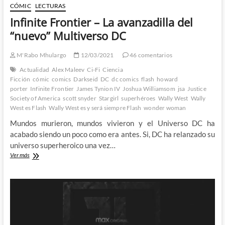
CÓMIC
LECTURAS
Infinite Frontier – La avanzadilla del
“nuevo” Multiverso DC
M'Rabo Mhulargo
12/03/2021
46 comentarios
Actualidad
Alex Maleev
Ci-Fi
Ciencia
Ficción
cómic
comics
Darkseid
DC
dc comics
flash
howard
porter
Infinite Frontier
James Tynion IV
Joshua Williamsom
jsa
Justice
Society of America
scott snyder
Stargirl
superhéroes
Wally West
Wally
West es Flash
Wally West es y será siempre Flash
wonder woman
Mundos murieron, mundos vivieron y el Universo DC ha
acabado siendo un poco como era antes. Si, DC ha relanzado su
universo superheroico una vez…
Infinite
Ver más
Frontier
–
La
avanzadilla
del
“nuevo”
Multiverso