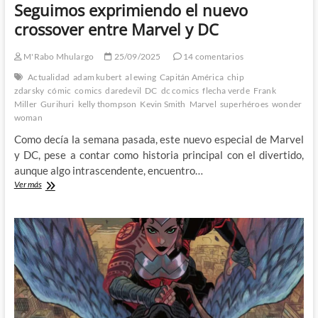
Seguimos exprimiendo el nuevo
crossover entre Marvel y DC
M'Rabo Mhulargo
25/09/2025
14 comentarios
Actualidad
adam kubert
al ewing
Capitán América
chip
zdarsky
cómic
comics
daredevil
DC
dc comics
flecha verde
Frank
Miller
Gurihuri
kelly thompson
Kevin Smith
Marvel
superhéroes
wonder
woman
Como decía la semana pasada, este nuevo especial de Marvel
y DC, pese a contar como historia principal con el divertido,
aunque algo intrascendente, encuentro…
Seguimos
Ver más
exprimiendo
el
nuevo
crossover
entre
Marvel
y
DC