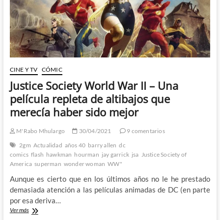
CINE Y TV
CÓMIC
Justice Society World War II – Una
película repleta de altibajos que
merecía haber sido mejor
M'Rabo Mhulargo
30/04/2021
9 comentarios
2gm
Actualidad
años 40
barry allen
dc
comics
flash
hawkman
hourman
jay garrick
jsa
Justice Society of
America
superman
wonder woman
WW"
Aunque es cierto que en los últimos años no le he prestado
demasiada atención a las películas animadas de DC (en parte
por esa deriva…
Justice
Ver más
Society