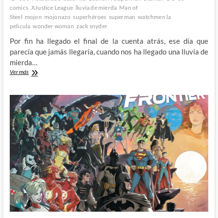
comics
JUustice League
lluvia de mierda
Man of
Steel
mojon
mojonazo
superhéroes
superman
watchmen la
pelicula
wonder woman
zack snyder
Por fin ha llegado el final de la cuenta atrás, ese día que
parecía que jamás llegaría, cuando nos ha llegado una lluvia de
mierda…
Llega
Ver más
la
zack
snyder’s
Justice
League
(el
snydercut
pero
mas
gordo
y
con
mas
relleno)