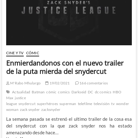
DC
CINE Y TV
CÓMIC
Enmierdandonos con el nuevo trailer
de la puta mierda del snydercut
M'Rabo Mhulargo
19/02/2021
166 comentarios
Actualidad
Batman
cómic
comics
Darkseid
DC
dc comics
HBO
Max
justice
league
snydercut
superhéroes
superman
telefilme
televisión
tv
wonder
woman
zack snyder
zacksnyder
La semana pasada se estrenó el ultimo trailer de la cosa esa
del snydercut con la que zack snyder nos ha estado
amenazando desde hace…