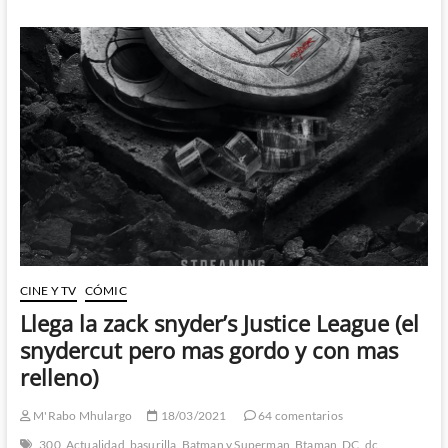
World
War
II
–
Una
película
repleta
de
altibajos
que
merecía
haber
sido
mejor
CINE Y TV
CÓMIC
Llega la zack snyder’s Justice League (el
snydercut pero mas gordo y con mas
relleno)
M'Rabo Mhulargo
18/03/2021
64 comentarios
300
Actualidad
basurilla
Batman v Superman
Btaman
DC
dc