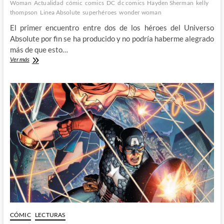
Woman
Actualidad
cómic
comics
DC
dc comics
Hayden Sherman
kelly
thompson
Linea Absolute
superhéroes
wonder woman
El primer encuentro entre dos de los héroes del Universo
Absolute por fin se ha producido y no podría haberme alegrado
más de que esto…
El
Ver más
esperado
encuentro
entre
Absolute
Wonder
Woman
y
Absolute
Batman
CÓMIC
LECTURAS