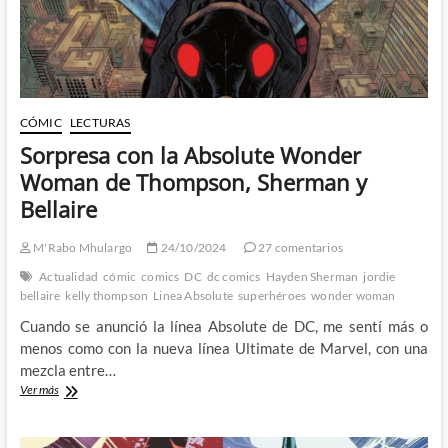
CÓMIC
LECTURAS
Sorpresa con la Absolute Wonder
Woman de Thompson, Sherman y
Bellaire
M'Rabo Mhulargo
24/10/2024
27 comentarios
Actualidad
cómic
comics
DC
dc comics
Hayden Sherman
jordie
bellaire
kelly thompson
Linea Absolute
superhéroes
wonder woman
Cuando se anunció la línea Absolute de DC, me sentí más o
menos como con la nueva línea Ultimate de Marvel, con una
mezcla entre…
Sorpresa
Ver más
con
la
Absolute