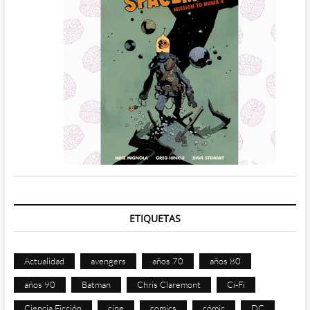
ETIQUETAS
Actualidad
avengers
años 70
años 80
años 90
Batman
Chris Claremont
Ci-Fi
Ciencia Ficción
cine
comics
cómic
DC