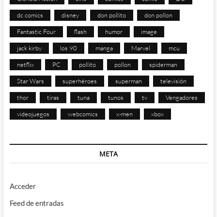
dc comics
disney
don pollito
don pollon
Fantastic Four
flash
humor
image
jack kirby
los 90
manga
Marvel
mcu
netflix
PC
pollito
pollon
spiderman
Star Wars
superhéroes
superman
televisión
thor
tiras
tuna
tunos
tv
Vengadores
videojuegos
webcomics
x-men
xbox
META
Acceder
Feed de entradas