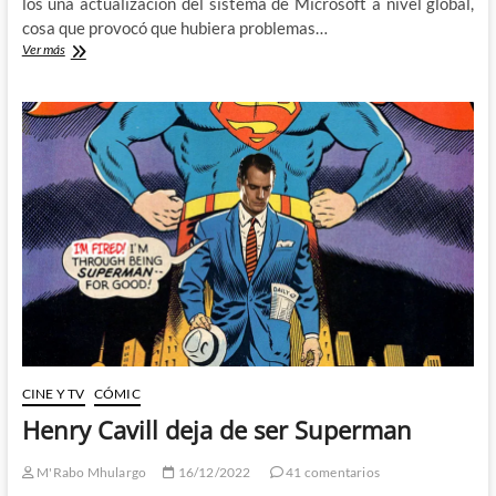
los una actualización del sistema de Microsoft a nivel global,
cosa que provocó que hubiera problemas…
Darkseid
Ver más
provoca
un
fallo
informático
en
la
realidad:
DC
All
In
CINE Y TV
CÓMIC
Henry Cavill deja de ser Superman
M'Rabo Mhulargo
16/12/2022
41 comentarios