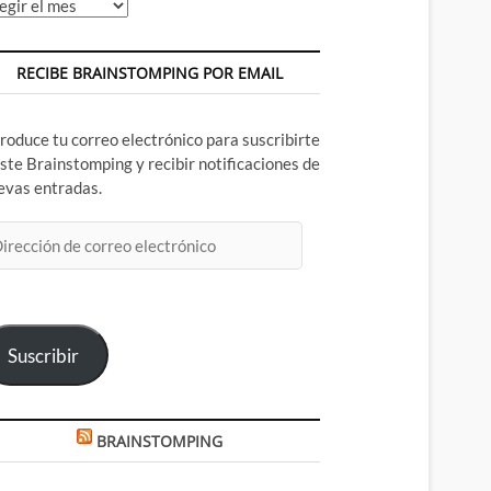
chivos
RECIBE BRAINSTOMPING POR EMAIL
troduce tu correo electrónico para suscribirte
este Brainstomping y recibir notificaciones de
evas entradas.
rección
rreo
ectrónico
Suscribir
BRAINSTOMPING