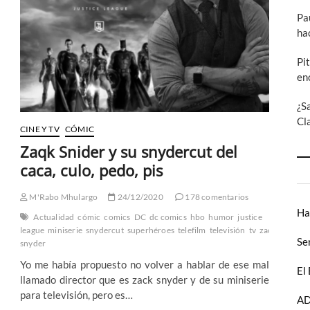
EL
Pa
CINE
ha
DE
zack
snyder!
Pi
:
en
Semana
del
¿S
Clickbait
(II)
Cl
CINE Y TV
CÓMIC
Zaqk Snider y su snydercut del
caca, culo, pedo, pis
M'Rabo Mhulargo
24/12/2020
178 comentarios
Ha
Actualidad
cómic
comics
DC
dc comics
hbo
humor
justice
league
miniserie
snydercut
superhéroes
telefilm
televisión
tv
zack
BO
Se
snyder
wonder
Yo me había propuesto no volver a hablar de ese mal
El
llamado director que es zack snyder y de su miniserie
para televisión, pero es…
AD