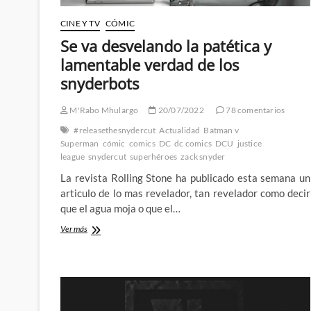
CINE Y TV
CÓMIC
Se va desvelando la patética y
lamentable verdad de los
snyderbots
M'Rabo Mhulargo
20/07/2022
78 comentarios
#releasethesnydercut
Actualidad
Batman v
Superman
cómic
comics
DC
dc comics
DCU
justice
league
snydercut
superhéroes
zack snyder
La revista Rolling Stone ha publicado esta semana un
articulo de lo mas revelador, tan revelador como decir
que el agua moja o que el…
Se
Ver más
va
desvelando
la
patética
y
lamentable