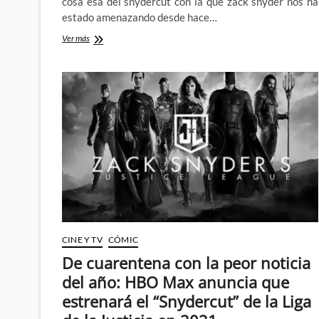
cosa esa del snydercut con la que zack snyder nos ha
estado amenazando desde hace…
Enmierdandonos
Ver más
con
el
nuevo
trailer
de
la
puta
mierda
del
snydercut
CINE Y TV
CÓMIC
De cuarentena con la peor noticia
del año: HBO Max anuncia que
estrenará el “Snydercut” de la Liga