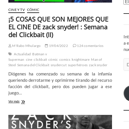
Ar
CINE Y TV
CÓMIC
¡5 COSAS QUE SON MEJORES QUE
EL CINE DE zack snyder! : Semana
del Clickbait (II)
In
a 
M'Rabo Mhulargo
19/04/2022
124 comentarios
nu
Actualidad
Batman v
Superman
cine
clickbait
cómic
comics
knightmare
Man of
Di
Steel
Semana del Clickbait
snydercut
superhéroes
zack snyder
de
Diógenes ha comenzado su semana de la infamia
co
queriendo derrotarme y oprimirme tirando del recurso
el
facción del clickbait, pero dos pueden jugar a ese
juego…
¡5
Ver más
COSAS
QUE
SON
MEJORES
QUE