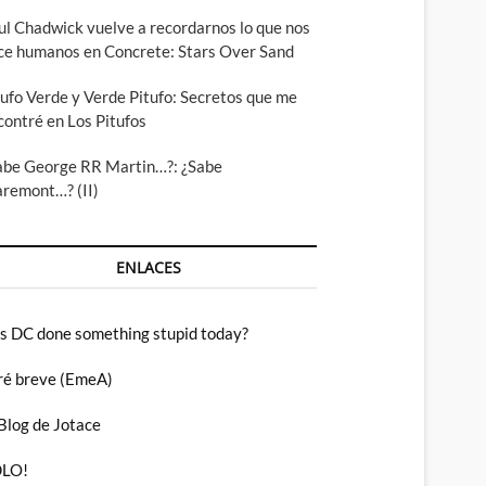
ul Chadwick vuelve a recordarnos lo que nos
ce humanos en Concrete: Stars Over Sand
tufo Verde y Verde Pitufo: Secretos que me
contré en Los Pitufos
abe George RR Martin…?: ¿Sabe
aremont…? (II)
ENLACES
s DC done something stupid today?
ré breve (EmeA)
 Blog de Jotace
LO!