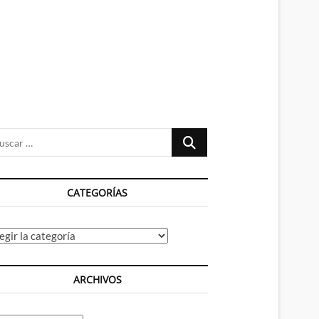
n
ú
Buscar
…
CATEGORÍAS
tegorías
ARCHIVOS