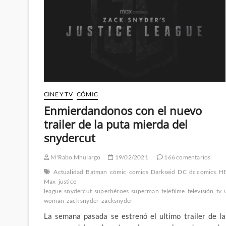
verdad
de
los
snyderbots
CINE Y TV
CÓMIC
Enmierdandonos con el nuevo
trailer de la puta mierda del
snydercut
M'Rabo Mhulargo
19/02/2021
166 comentarios
Actualidad
Batman
cómic
comics
Darkseid
DC
dc comics
H
Max
justice
league
snydercut
superhéroes
superman
telefilme
televisión
tv
woman
zack snyder
zacksnyder
La semana pasada se estrenó el ultimo trailer de la