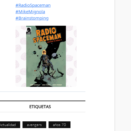
ETIQUETAS
Actualidad
avengers
años 70