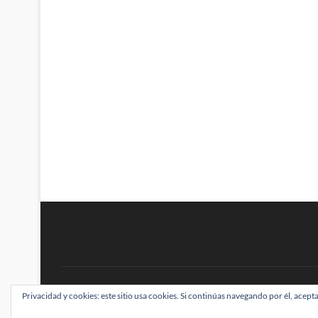
BRAINSTOMPING
Privacidad y cookies: este sitio usa cookies. Si continúas navegando por él, acepta
| Diseñado por:
Theme Freesia
|
WordPress
| ©