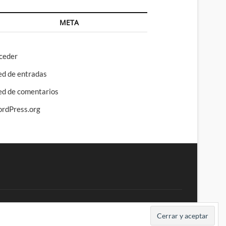
META
ceder
ed de entradas
ed de comentarios
rdPress.org