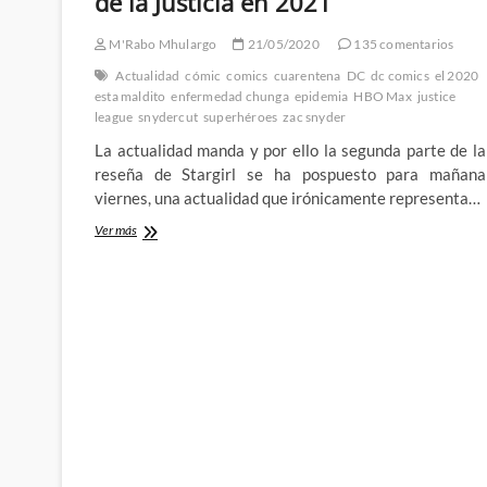
de la Justicia en 2021
M'Rabo Mhulargo
21/05/2020
135 comentarios
Actualidad
cómic
comics
cuarentena
DC
dc comics
el 2020
esta maldito
enfermedad chunga
epidemia
HBO Max
justice
league
snydercut
superhéroes
zac snyder
La actualidad manda y por ello la segunda parte de la
reseña de Stargirl se ha pospuesto para mañana
viernes, una actualidad que irónicamente representa…
De
Ver más
cuarentena
con
la
peor
noticia
del
año:
HBO
Max
anuncia
que
estrenará
el