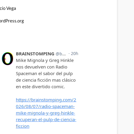
cío Vega
rdPress.org