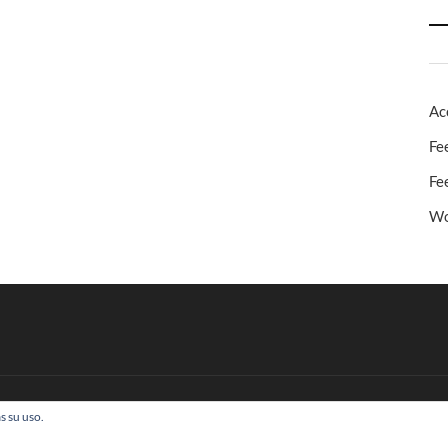
Ac
Fe
Fe
Wo
s su uso.
 Todos los derechos reservados