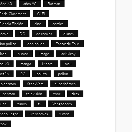
años 80
años 90
Batman
Chris Claremont
Ci-Fi
Ciencia Ficción
cine
comics
cómic
DC
dc comics
disney
don pollito
don pollon
Fantastic Four
flash
humor
image
jack kirby
los 90
manga
Marvel
mcu
netflix
PC
pollito
pollon
spiderman
Star Wars
superhéroes
superman
televisión
thor
tiras
tuna
tunos
tv
Vengadores
videojuegos
webcomics
x-men
xbox