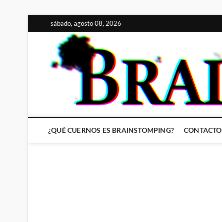
Saltar
sábado, agosto 08, 2026
al
contenido
¿QUÉ CUERNOS ES BRAINSTOMPING?
CONTACTO