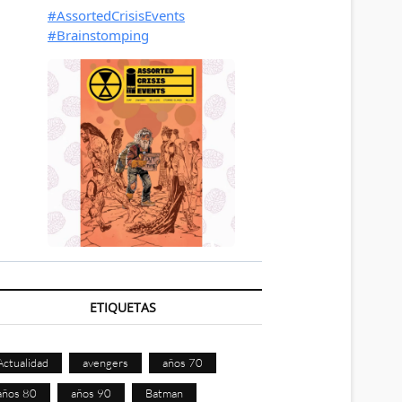
ETIQUETAS
Actualidad
avengers
años 70
años 80
años 90
Batman