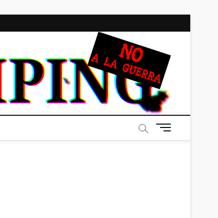
BRAI
ALL-NEW!
ALL-
DIFFERENT!
B
o
t
ó
n
d
e
m
e