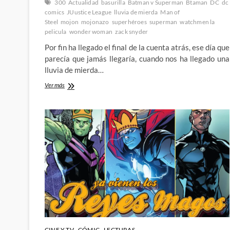
300
Actualidad
basurilla
Batman v Superman
Btaman
DC
dc
comics
JUustice League
lluvia de mierda
Man of
Steel
mojon
mojonazo
superhéroes
superman
watchmen la
pelicula
wonder woman
zack snyder
Por fin ha llegado el final de la cuenta atrás, ese día que
parecía que jamás llegaría, cuando nos ha llegado una
lluvia de mierda…
Llega
Ver más
la
zack
snyder’s
Justice
League
(el
snydercut
pero
mas
gordo
y
con
mas
relleno)
CINE Y TV
CÓMIC
LECTURAS