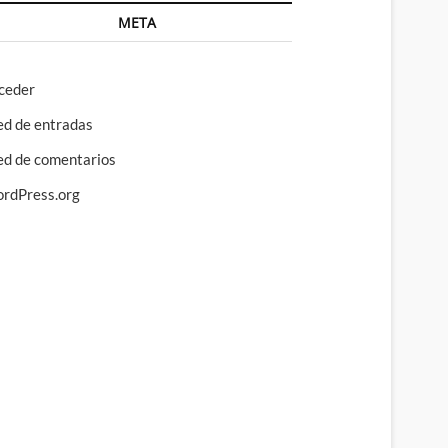
META
ceder
ed de entradas
ed de comentarios
rdPress.org