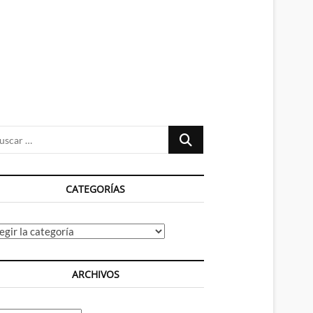
n
ú
Buscar
…
CATEGORÍAS
tegorías
ARCHIVOS