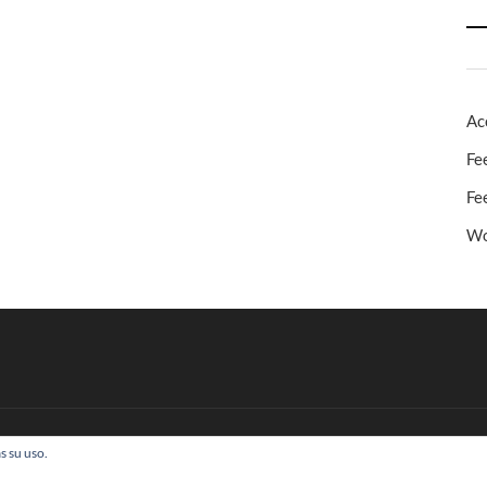
Ac
Fe
Fe
Wo
s su uso.
 Todos los derechos reservados