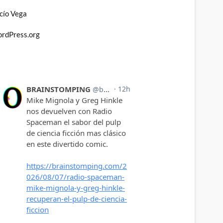
cío Vega
rdPress.org