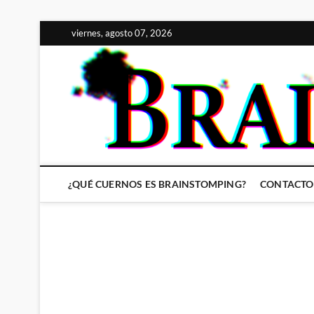
Saltar
viernes, agosto 07, 2026
al
contenido
¿QUÉ CUERNOS ES BRAINSTOMPING?
CONTACTO