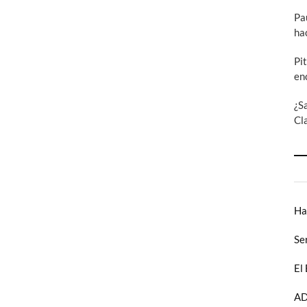
Pa
ha
Pi
en
¿S
Cl
Ha
Se
El
AD