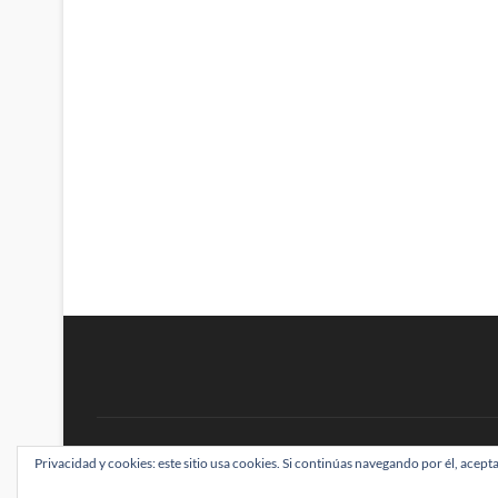
BRAINSTOMPING
Privacidad y cookies: este sitio usa cookies. Si continúas navegando por él, acepta
| Diseñado por:
Theme Freesia
|
WordPress
| ©