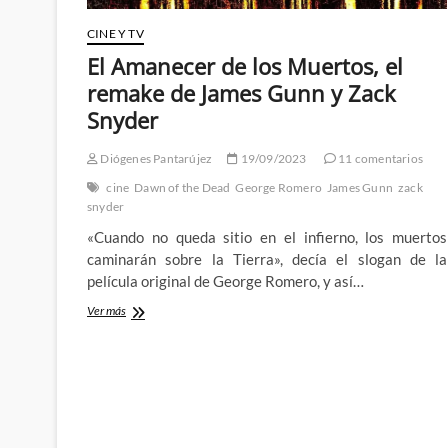
CINE Y TV
El Amanecer de los Muertos, el
remake de James Gunn y Zack
Snyder
Diógenes Pantarújez
19/09/2023
11 comentarios
cine
Dawn of the Dead
George Romero
James Gunn
zack
snyder
«Cuando no queda sitio en el infierno, los muertos
caminarán sobre la Tierra», decía el slogan de la
película original de George Romero, y así…
El
Ver más
Amanecer
de
los
Muertos,
el
remake
de