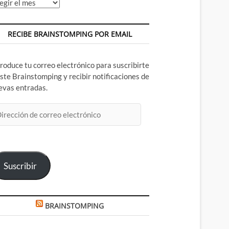
chivos
RECIBE BRAINSTOMPING POR EMAIL
troduce tu correo electrónico para suscribirte
este Brainstomping y recibir notificaciones de
evas entradas.
rección
rreo
ectrónico
Suscribir
BRAINSTOMPING