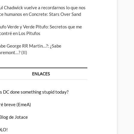
ul Chadwick vuelve a recordarnos lo que nos
ce humanos en Concrete: Stars Over Sand
tufo Verde y Verde Pitufo: Secretos que me
contré en Los Pitufos
abe George RR Martin…?: ¿Sabe
aremont…? (II)
ENLACES
s DC done something stupid today?
ré breve (EmeA)
 Blog de Jotace
LO!