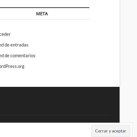
META
ceder
ed de entradas
ed de comentarios
rdPress.org