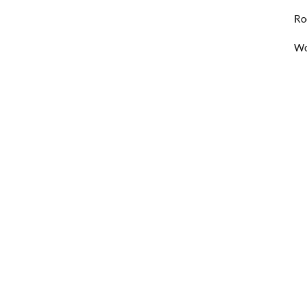
Ro
Wo