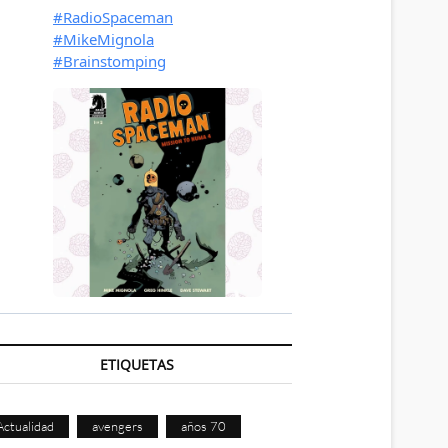
ETIQUETAS
Actualidad
avengers
años 70