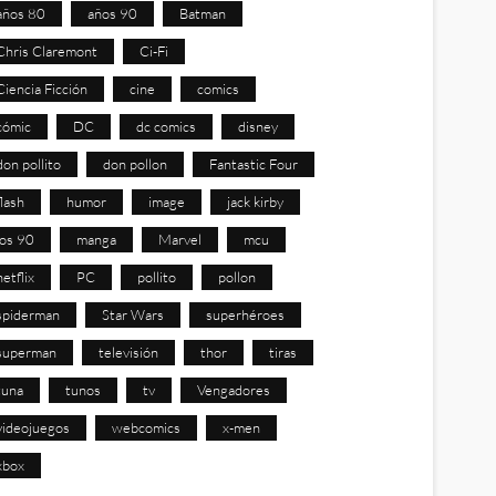
años 80
años 90
Batman
Chris Claremont
Ci-Fi
Ciencia Ficción
cine
comics
cómic
DC
dc comics
disney
don pollito
don pollon
Fantastic Four
flash
humor
image
jack kirby
los 90
manga
Marvel
mcu
netflix
PC
pollito
pollon
spiderman
Star Wars
superhéroes
superman
televisión
thor
tiras
tuna
tunos
tv
Vengadores
videojuegos
webcomics
x-men
xbox