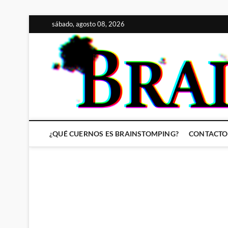
Saltar
sábado, agosto 08, 2026
al
contenido
¿QUÉ CUERNOS ES BRAINSTOMPING?
CONTACTO