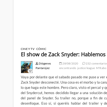
CINE Y TV
CÓMIC
El show de Zack Snyder: Hablemos s
Diógenes
28/08/2020
232 comentario
Pantarújez
encontrando
justice league
M'Rabo 
Vaya por delante que el sabado pasado me puse a ver 
Zack Snyder desconecté. Una cosa es el morbo y la can
lo que haga este hombre. Pero claro, visto el percal y
del Snydercut, hemos decidido llegar a una solución 
del panel de Snyder. Su trailer no, porque a fin de
desenfoque. Eso sí, si queréis hablar del trailer y 