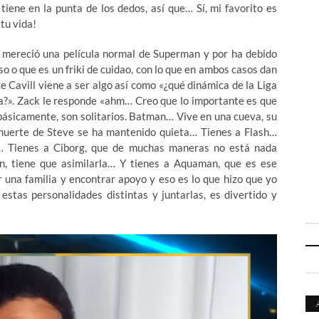
 tiene en la punta de los dedos, así que… Sí, mi favorito es
tu vida!
se mereció una película normal de Superman y por ha debido
o o que es un friki de cuidao, con lo que en ambos casos dan
e Cavill viene a ser algo así como «¿qué dinámica de la Liga
lla?». Zack le responde «ahm… Creo que lo importante es que
 básicamente, son solitarios. Batman… Vive en una cueva, su
uerte de Steve se ha mantenido quieta… Tienes a Flash…
… Tienes a Ciborg, que de muchas maneras no está nada
n, tiene que asimilarla… Y tienes a Aquaman, que es ese
 una familia y encontrar apoyo y eso es lo que hizo que yo
 estas personalidades distintas y juntarlas, es divertido y