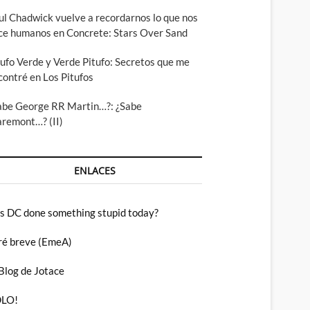
ul Chadwick vuelve a recordarnos lo que nos
ce humanos en Concrete: Stars Over Sand
tufo Verde y Verde Pitufo: Secretos que me
contré en Los Pitufos
abe George RR Martin…?: ¿Sabe
aremont…? (II)
ENLACES
s DC done something stupid today?
ré breve (EmeA)
 Blog de Jotace
LO!