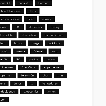
años 80
años 90
Batman
Chris Claremont
Ci-Fi
Ciencia Ficción
cine
comics
cómic
DC
dc comics
disney
don pollito
don pollon
Fantastic Four
flash
humor
image
jack kirby
los 90
manga
Marvel
mcu
netflix
PC
pollito
pollon
spiderman
Star Wars
superhéroes
superman
televisión
thor
tiras
tuna
tunos
tv
Vengadores
videojuegos
webcomics
x-men
xbox