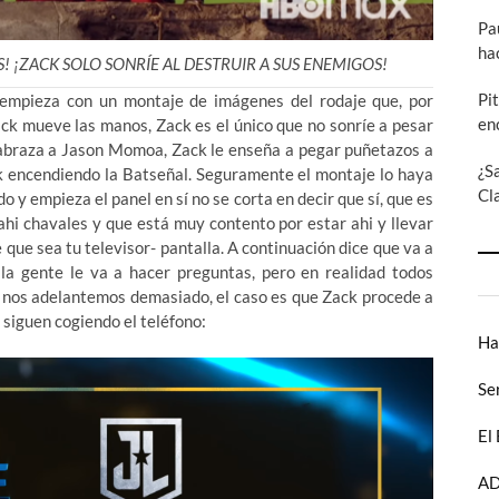
Pa
ha
! ¡ZACK SOLO SONRÍE AL DESTRUIR A SUS ENEMIGOS!
Pi
 empieza con un montaje de imágenes del rodaje que, por
en
ack mueve las manos, Zack es el único que no sonríe a pesar
abraza a Jason Momoa, Zack le enseña a pegar puñetazos a
¿S
encendiendo la Batseñal. Seguramente el montaje lo haya
Cl
 y empieza el panel en sí no se corta en decir que sí, que es
hi chavales y que está muy contento por estar ahi y llevar
 que sea tu televisor- pantalla. A continuación dice que va a
la gente le va a hacer preguntas, pero en realidad todos
 nos adelantemos demasiado, el caso es que Zack procede a
e siguen cogiendo el teléfono:
Ha
Se
El
AD