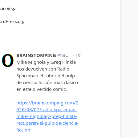
cío Vega
rdPress.org