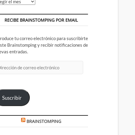
chivos
RECIBE BRAINSTOMPING POR EMAIL
troduce tu correo electrónico para suscribirte
este Brainstomping y recibir notificaciones de
evas entradas.
rección
rreo
ectrónico
Suscribir
BRAINSTOMPING