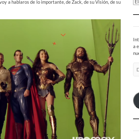
Ar
oy a hablaros de lo importante, de Zack, de su Visión, de su
In
a 
nu
Di
de
co
el