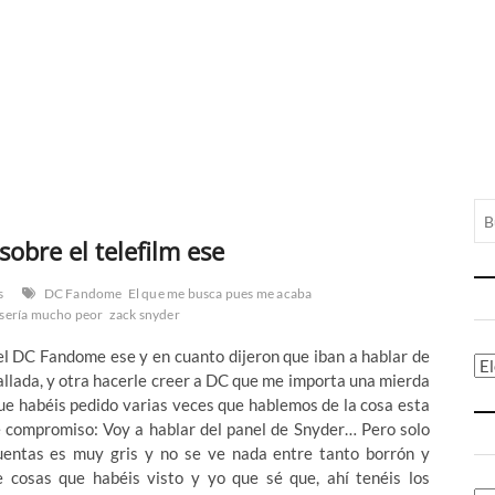
obre el telefilm ese
s
DC Fandome
El que me busca pues me acaba
sería mucho peor
zack snyder
el DC Fandome ese y en cuanto dijeron que iban a hablar de
Ca
allada, y otra hacerle creer a DC que me importa una mierda
 que habéis pedido varias veces que hablemos de la cosa esta
de compromiso: Voy a hablar del panel de Snyder… Pero solo
 cuentas es muy gris y no se ve nada entre tanto borrón y
de cosas que habéis visto y yo que sé que, ahí tenéis los