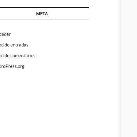
META
ceder
ed de entradas
ed de comentarios
rdPress.org