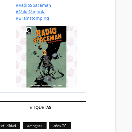
ETIQUETAS
Actualidad
avengers
años 70