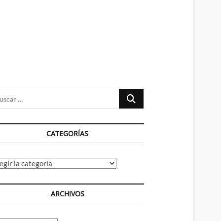
n
ú
Buscar
…
CATEGORÍAS
tegorías
ARCHIVOS