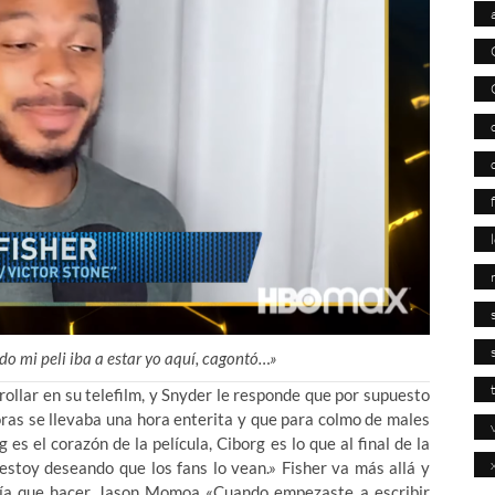
o mi peli iba a estar yo aquí, cagontó…»
rollar en su telefilm, y Snyder le responde que por supuesto
oras se llevaba una hora enterita y que para colmo de males
 es el corazón de la película, Ciborg es lo que al final de la
estoy deseando que los fans lo vean.» Fisher va más allá y
nía que hacer Jason Momoa «Cuando empezaste a escribir