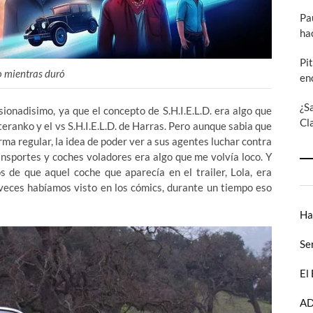
Pa
ha
Pi
o mientras duró
en
¿S
ionadisimo, ya que el concepto de S.H.I.E.L.D. era algo que
Cl
eranko y el vs S.H.I.E.L.D. de Harras. Pero aunque sabia que
orma regular, la idea de poder ver a sus agentes luchar contra
nsportes y coches voladores era algo que me volvía loco. Y
s de que aquel coche que aparecía en el trailer, Lola, era
veces habíamos visto en los cómics, durante un tiempo eso
Ha
Se
El
AD