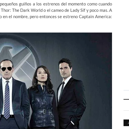
á, pequeños guiños a los estrenos del momento como cuando
n Thor: The Dark World o el cameo de Lady Sif y poco mas. A
o en el nombre, pero entonces se estreno Captain America: