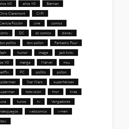
años 80
años 90
Batman
Chris Claremont
Ci-Fi
Ciencia Ficción
cine
comics
cómic
DC
dc comics
disney
don pollito
don pollon
Fantastic Four
flash
humor
image
jack kirby
los 90
manga
Marvel
mcu
netflix
PC
pollito
pollon
spiderman
Star Wars
superhéroes
superman
televisión
thor
tiras
tuna
tunos
tv
Vengadores
videojuegos
webcomics
x-men
xbox