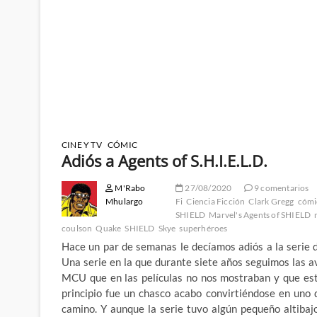
CINE Y TV
CÓMIC
Adiós a Agents of S.H.I.E.L.D.
M'Rabo
27/08/2020
9 comentarios
Mhulargo
Fi
Ciencia Ficción
Clark Gregg
cómi
SHIELD
Marvel's Agents of SHIELD
coulson
Quake
SHIELD
Skye
superhéroes
Hace un par de semanas le decíamos adiós a la serie d
Una serie en la que durante siete años seguimos las a
MCU que en las películas no nos mostraban y que est
principio fue un chasco acabo convirtiéndose en uno d
camino. Y aunque la serie tuvo algún pequeño altiba