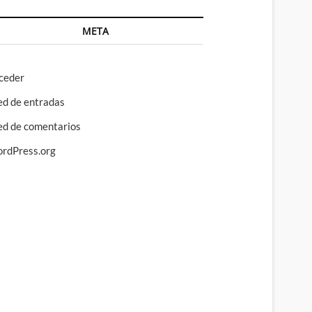
META
ceder
ed de entradas
ed de comentarios
rdPress.org