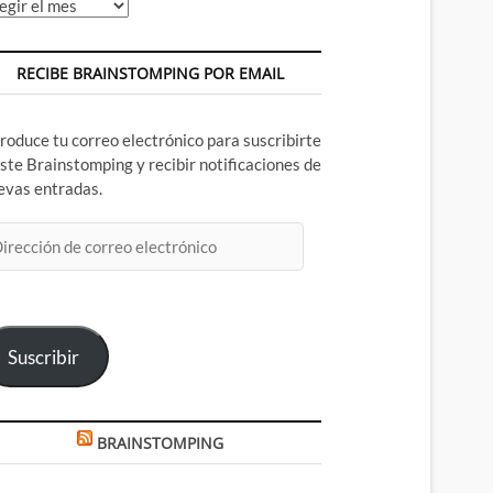
chivos
RECIBE BRAINSTOMPING POR EMAIL
troduce tu correo electrónico para suscribirte
este Brainstomping y recibir notificaciones de
evas entradas.
rección
rreo
ectrónico
Suscribir
BRAINSTOMPING