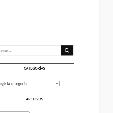
n
ú
Buscar
…
CATEGORÍAS
tegorías
ARCHIVOS