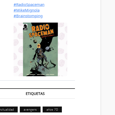
ETIQUETAS
Actualidad
avengers
años 70