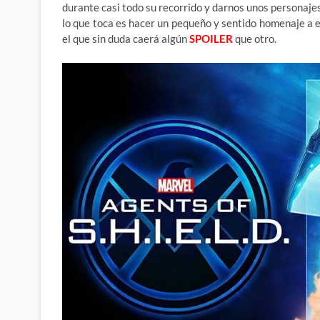
durante casi todo su recorrido y darnos unos personaje
lo que toca es hacer un pequeño y sentido homenaje a
el que sin duda caerá algún
SPOILER
que otro.