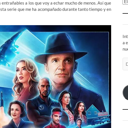
Ar
s entrañables a los que voy a echar mucho de menos. Así que
 esta serie que me ha acompañado durante tanto tiempo y en
In
a 
nu
Di
de
co
el