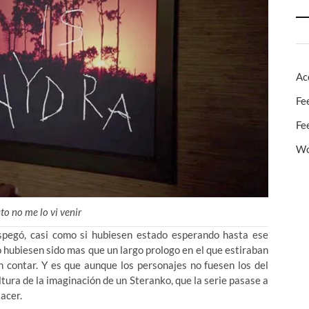
Ac
Fe
Fe
Wo
to no me lo vi venir
spegó, casi como si hubiesen estado esperando hasta ese
 hubiesen sido mas que un largo prologo en el que estiraban
n contar. Y es que aunque los personajes no fuesen los del
tura de la imaginación de un Steranko, que la serie pasase a
acer.