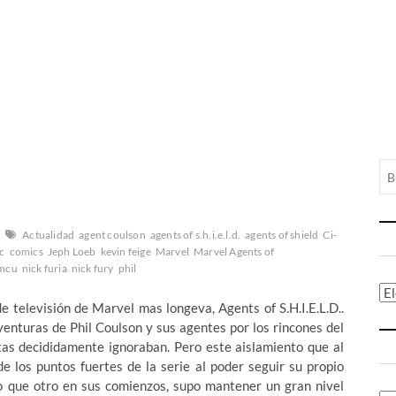
Actualidad
agent coulson
agents of s.h.i.e.l.d.
agents of shield
Ci-
c
comics
Jeph Loeb
kevin feige
Marvel
Marvel Agents of
mcu
nick furia
nick fury
phil
Ca
e televisión de Marvel mas longeva, Agents of S.H.I.E.L.D..
venturas de Phil Coulson y sus agentes por los rincones del
as decididamente ignoraban. Pero este aislamiento que al
e los puntos fuertes de la serie al poder seguir su propio
jo que otro en sus comienzos, supo mantener un gran nivel