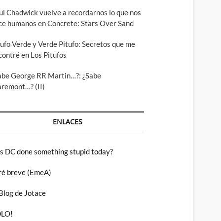
ul Chadwick vuelve a recordarnos lo que nos
ce humanos en Concrete: Stars Over Sand
tufo Verde y Verde Pitufo: Secretos que me
contré en Los Pitufos
abe George RR Martin…?: ¿Sabe
aremont…? (II)
ENLACES
s DC done something stupid today?
ré breve (EmeA)
 Blog de Jotace
LO!