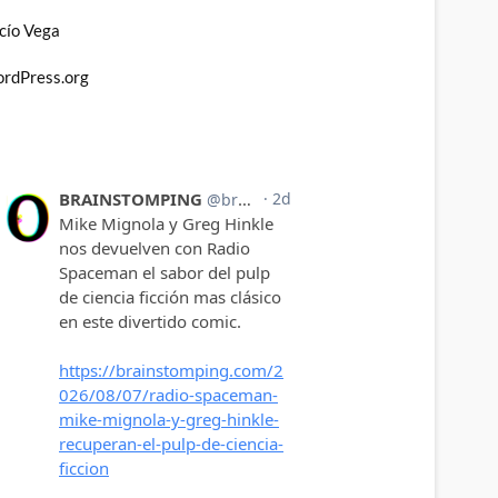
cío Vega
rdPress.org