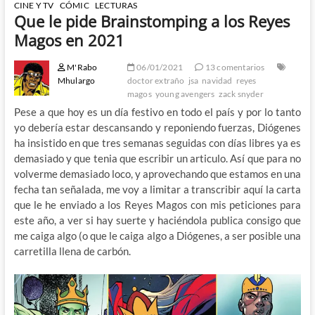
CINE Y TV
CÓMIC
LECTURAS
Que le pide Brainstomping a los Reyes
Magos en 2021
M'Rabo
06/01/2021
13 comentarios
Mhulargo
doctor extraño
jsa
navidad
reyes
magos
young avengers
zack snyder
Pese a que hoy es un día festivo en todo el país y por lo tanto
yo debería estar descansando y reponiendo fuerzas, Diógenes
ha insistido en que tres semanas seguidas con días libres ya es
demasiado y que tenia que escribir un articulo. Así que para no
volverme demasiado loco, y aprovechando que estamos en una
fecha tan señalada, me voy a limitar a transcribir aquí la carta
que le he enviado a los Reyes Magos con mis peticiones para
este año, a ver si hay suerte y haciéndola publica consigo que
me caiga algo (o que le caiga algo a Diógenes, a ser posible una
carretilla llena de carbón.