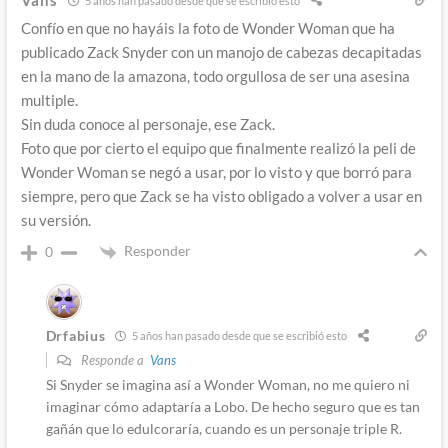
Vans
5 años han pasado desde que se escribió esto
Confío en que no hayáis la foto de Wonder Woman que ha
publicado Zack Snyder con un manojo de cabezas decapitadas
en la mano de la amazona, todo orgullosa de ser una asesina
multiple.
Sin duda conoce al personaje, ese Zack.
Foto que por cierto el equipo que finalmente realizó la peli de
Wonder Woman se negó a usar, por lo visto y que borró para
siempre, pero que Zack se ha visto obligado a volver a usar en
su versión.
Responder
0
Drfabius
5 años han pasado desde que se escribió esto
Responde a
Vans
Si Snyder se imagina así a Wonder Woman, no me quiero ni
imaginar cómo adaptaría a Lobo. De hecho seguro que es tan
gañán que lo edulcoraría, cuando es un personaje triple R.