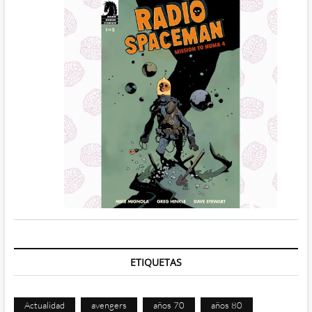
ETIQUETAS
Actualidad
avengers
años 70
años 80