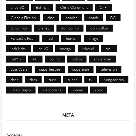
años 90
Batman
Chris Claremont
Ci-Fi
Ciencia Ficción
cine
comics
cómic
DC
dc comics
disney
don pollito
don pollon
Fantastic Four
flash
humor
image
jack kirby
los 90
manga
Marvel
mcu
netflix
PC
pollito
pollon
spiderman
Star Wars
superhéroes
superman
televisión
thor
tiras
tuna
tunos
tv
Vengadores
videojuegos
webcomics
x-men
xbox
META
Acceder