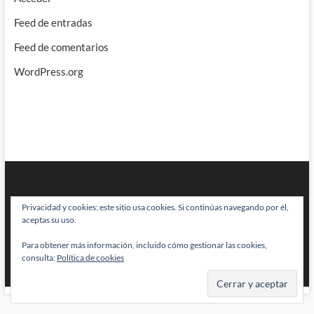
Feed de entradas
Feed de comentarios
WordPress.org
Privacidad y cookies: este sitio usa cookies. Si continúas navegando por él,
aceptas su uso.
Para obtener más información, incluido cómo gestionar las cookies,
BRAINSTOMPING
| Diseñado por:
Theme Freesia
|
WordPress
| © Todos
consulta:
Política de cookies
los derechos reservados