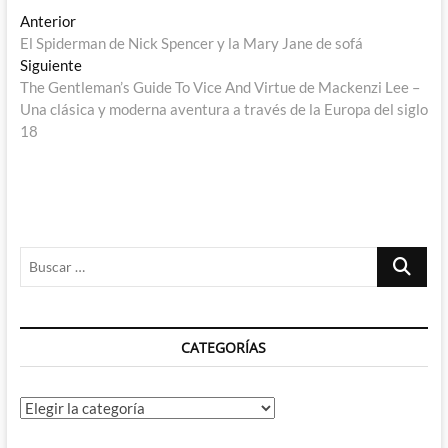
Navegación
Entrada
Anterior
anterior:
El Spiderman de Nick Spencer y la Mary Jane de sofá
de
Entrada
Siguiente
entradas
siguiente:
The Gentleman’s Guide To Vice And Virtue de Mackenzi Lee –
Una clásica y moderna aventura a través de la Europa del siglo
18
Buscar
…
CATEGORÍAS
Categorías