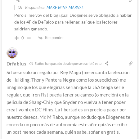
Responde a
MAKE MINE MARVEL
Pero si me voy del blog igual Diogenes se ve obligado a hablar
de los 4F de DeFalco para rellenar, así que los lectores
saldrían ganando.
Responder
0
Drfabius
5 años han pasado desde que se escribió esto
Si fuese solo un regalo por Rey Mago (me encanta la elección
de Hulkling, Thor y Pantera Negra como los susodichos) me
imagino que los que elegirías serían que la JSA tenga serie
regular, que Iron Fist pueda tener su cameo (o mención) en la
película de Shang-Chi y que Snyder no vuelva a tener poder
creativo ni en DC Films. La libertad es un precio a pagar por
nuestro deseos, Mr. M’Rabo, aunque no dudo que Diógenes te
conceda un poco más de autonomía este año: quizás escribir
un post menos cada semana, quién sabe, soñar en gratis.