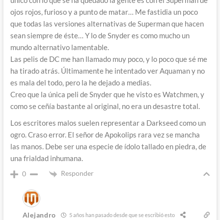
único con lo que se ha quedado la gente es con el Superman de
ojos rojos, furioso y a punto de matar… Me fastidia un poco
que todas las versiones alternativas de Superman que hacen
sean siempre de éste… Y lo de Snyder es como mucho un
mundo alternativo lamentable.
Las pelis de DC me han llamado muy poco, y lo poco que sé me
ha tirado atrás. Últimamente he intentado ver Aquaman y no
es mala del todo, pero la he dejado a medias.
Creo que la única peli de Snyder que he visto es Watchmen, y
como se ceñía bastante al original, no era un desastre total.
Los escritores malos suelen representar a Darkseed como un
ogro. Craso error. El señor de Apokolips rara vez se mancha
las manos. Debe ser una especie de ídolo tallado en piedra, de
una frialdad inhumana.
Responder
0
Alejandro
5 años han pasado desde que se escribió esto