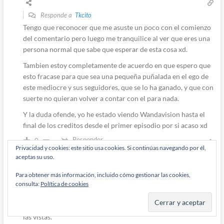
Responde a
Tkcito
Tengo que reconocer que me asuste un poco con el comienzo
del comentario pero luego me tranquilice al ver que eres una
persona normal que sabe que esperar de esta cosa xd.
Tambien estoy completamente de acuerdo en que espero que
esto fracase para que sea una pequeña puñalada en el ego de
este mediocre y sus seguidores, que se lo ha ganado, y que con
suerte no quieran volver a contar con el para nada.
Y la duda ofende, yo he estado viendo Wandavision hasta el
final de los creditos desde el primer episodio por si acaso xd
Responder
0
Privacidad y cookies: este sitio usa cookies. Si continúas navegando por él,
aceptas su uso.
Para obtener más información, incluido cómo gestionar las cookies,
Ozz
5 años han pasado desde que se escribió esto
consulta:
Política de cookies
Responde a
M'Rabo Mhulargo
Como saber que la JL de snyder fracaso?. Harán referencia a
las vistas.