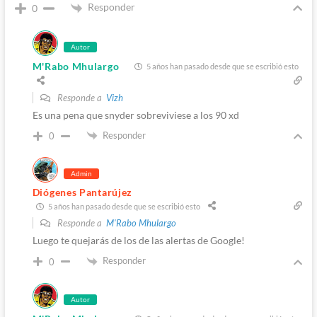
Responder
0
Autor
M'Rabo Mhulargo
5 años han pasado desde que se escribió esto
Responde a
Vizh
Es una pena que snyder sobreviviese a los 90 xd
Responder
0
Admin
Diógenes Pantarújez
5 años han pasado desde que se escribió esto
Responde a
M'Rabo Mhulargo
Luego te quejarás de los de las alertas de Google!
Responder
0
Autor