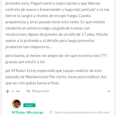
pirateéis esto. Pagad vuestra subscripción y que Warner
contrate de nuevo a Eeeesnaider y haga más película” y se me
hierve la sangre a niveles de escupir fuego. Cuanta
prepotencia y aires pseudo tiene este señor. Es que intenta
venderte un universo edgy cargado de tramas con
resoluciones dignas de guiones de un niño de 17 años. Mucho
apelar a lo profundo y al detalle para luego presentar
productos tan chapuceros…
pero bueno, al menos me alegro de ver que no estoy solo ????
gracias por existir y tal.
pd: M’Rabo! Estoy esperando que saques análisis de este
episodio de Wandavision! Por cierto, tiene postcreditos! Así
que no t elo quites hasta el final.
Responder
0
Autor
M'Rabo Mhulargo
5 años han pasado desde que se escribió esto