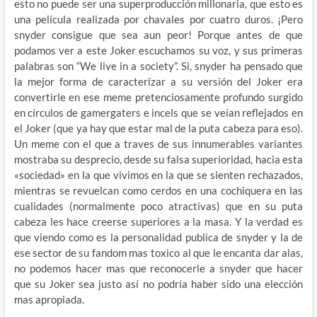
esto no puede ser una superproducción millonaria, que esto es
una película realizada por chavales por cuatro duros. ¡Pero
snyder consigue que sea aun peor! Porque antes de que
podamos ver a este Joker escuchamos su voz, y sus primeras
palabras son “We live in a society”. Si, snyder ha pensado que
la mejor forma de caracterizar a su versión del Joker era
convertirle en ese meme pretenciosamente profundo surgido
en círculos de gamergaters e incels que se veían reflejados en
el Joker (que ya hay que estar mal de la puta cabeza para eso).
Un meme con el que a traves de sus innumerables variantes
mostraba su desprecio, desde su falsa superioridad, hacia esta
«sociedad» en la que vivimos en la que se sienten rechazados,
mientras se revuelcan como cerdos en una cochiquera en las
cualidades (normalmente poco atractivas) que en su puta
cabeza les hace creerse superiores a la masa. Y la verdad es
que viendo como es la personalidad publica de snyder y la de
ese sector de su fandom mas toxico al que le encanta dar alas,
no podemos hacer mas que reconocerle a snyder que hacer
que su Joker sea justo así no podría haber sido una elección
mas apropiada.