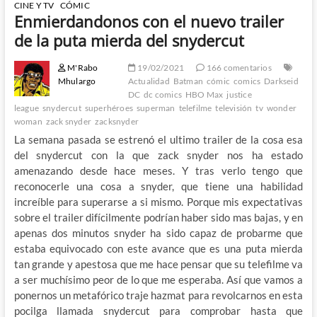
CINE Y TV
CÓMIC
Enmierdandonos con el nuevo trailer
de la puta mierda del snydercut
M'Rabo
19/02/2021
166 comentarios
Mhulargo
Actualidad
Batman
cómic
comics
Darkseid
DC
dc comics
HBO Max
justice
league
snydercut
superhéroes
superman
telefilme
televisión
tv
wonder
woman
zack snyder
zacksnyder
La semana pasada se estrenó el ultimo trailer de la cosa esa
del snydercut con la que zack snyder nos ha estado
amenazando desde hace meses. Y tras verlo tengo que
reconocerle una cosa a snyder, que tiene una habilidad
increíble para superarse a si mismo. Porque mis expectativas
sobre el trailer difícilmente podrían haber sido mas bajas, y en
apenas dos minutos snyder ha sido capaz de probarme que
estaba equivocado con este avance que es una puta mierda
tan grande y apestosa que me hace pensar que su telefilme va
a ser muchísimo peor de lo que me esperaba. Así que vamos a
ponernos un metafórico traje hazmat para revolcarnos en esta
pocilga llamada snydercut para comprobar hasta que