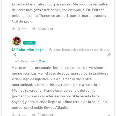
Espectacular, sí, atractivo, para mí no. Me produce un millón
de veces más gozo estético ver, por ejemplo, al Dr. Extraño
peleando contra Thanos en un 1 a 1, que los maremagnums
CGI de Zack.
Responder
0
Autor
M'Rabo Mhulargo
5 años han pasado desde que se escribió esto
Responde a
Roger
A demasiados personajes los han reducido a sus versiones
menos icónicas, y en el caso de Superman culparía también al
videojuego de Injustice. Y a Aquaman le daría otra
oportunidad, que es curioso ver como poco a poco Jason
Momoa se va convirtiendo en el personaje del comic
(partiendo de esa caracterización horrible heredada de
Snyder) y para cuando llegas al ultimo tercio de la película si
que parece el noble Rey de Atlantis.
Responder
0