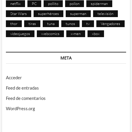
netflix
PC
pollito
pollon
spiderman
Star Wars
superhéroes
superman
televisión
thor
tiras
tuna
tunos
tv
Vengadores
videojuegos
webcomics
x-men
xbox
META
Acceder
Feed de entradas
Feed de comentarios
WordPress.org