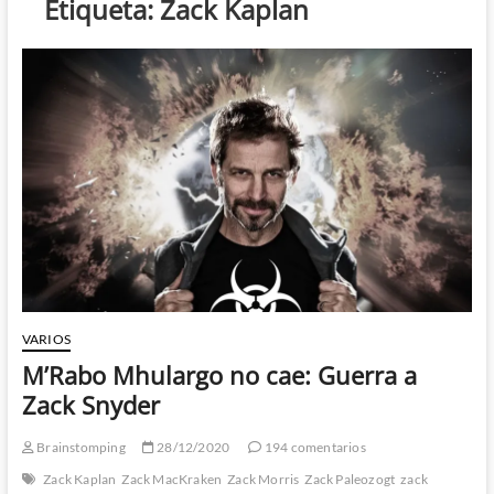
Etiqueta:
Zack Kaplan
VARIOS
M’Rabo Mhulargo no cae: Guerra a
Zack Snyder
Brainstomping
28/12/2020
194 comentarios
Zack Kaplan
Zack MacKraken
Zack Morris
Zack Paleozogt
zack