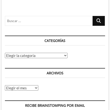
Eclipse
–
Hadrian's
Wall
Buscar
&
Skybourne
…
CATEGORÍAS
Categorías
ARCHIVOS
Archivos
RECIBE BRAINSTOMPING POR EMAIL