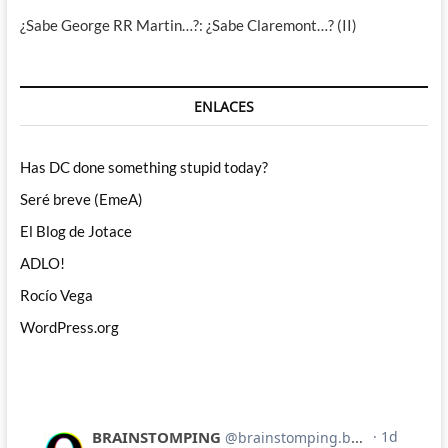
¿Sabe George RR Martin…?: ¿Sabe Claremont…? (II)
ENLACES
Has DC done something stupid today?
Seré breve (EmeA)
El Blog de Jotace
ADLO!
Rocío Vega
WordPress.org