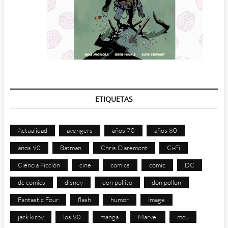
ETIQUETAS
Actualidad
avengers
años 70
años 80
años 90
Batman
Chris Claremont
Ci-Fi
Ciencia Ficción
cine
comics
cómic
DC
dc comics
disney
don pollito
don pollon
Fantastic Four
flash
humor
image
jack kirby
los 90
manga
Marvel
mcu