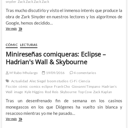
snyder
Zack Zack Zack Zack
Tras mucho discutirlo y visto el inmenso interés que produce la
obra de Zark Sinyder en nuestros lectores y los algoritmos de
Google, hemos decidido…
M’Rabo
Ver más
Mhulargo
no
cae:
CÓMIC
LECTURAS
Guerra
Minireseñas comiqueras: Eclipse –
a
Zack
Hadrian's Wall & Skybourne
Snyder
M'Rabo Mhulargo
19/09/2016
4 comentarios
Actualidad
Alec Siegel
boom studios
Ci-Fi
Ciencia
Ficción
cómic
comics
eclipse
Frank Cho
Giovanni Timpano
Hadrian's
Wall
image
Kyle Higgins
Rod Reis
Skybourne
Top Cow
Zack Kaplan
Tras un desenfrenado fin de semana en los casinos
monegascos en los que Diógenes ha vuelto sin blanca y
resacoso mientras yo me he pasado…
Minireseñas
Ver más
comiqueras: