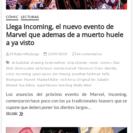
CÓMIC
LECTURAS
Llega Incoming, el nuevo evento de
Marvel que ademas de a muerto huele
a ya visto
M'Rabo Mhulargo
11/09/2019
64 comentarios
Actualidad
al ewing
brad meltzer
chip zdarsky
cómic
comics
Dan
Slott
donny cates
ed brisson
evento marvel
Heroes in Crisis
identity
crisis
Incoming
jason aaron
jim cheung
jonathan hickman
kelly
thompson
Marvel
Masked Rider
nick furia
Original Sin
Saladin
Ahmed
Sue Dibny
superhéroes
tom king
Wally West
Los anuncios del próximo evento de Marvel, Incoming,
comenzaron hace poco con los ya tradicionales teasers que se
supone que deben poner los dientes largos…
Llega
Ver más
Incoming,
el
nuevo