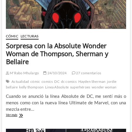
CÓMIC
LECTURAS
Sorpresa con la Absolute Wonder
Woman de Thompson, Sherman y
Bellaire
M'Rabo Mhulargo
24/10/2024
27 comentarios
Actualidad
cómic
comics
DC
dc comics
Hayden Sherman
jordie
bellaire
kelly thompson
Linea Absolute
superhéroes
wonder woman
Cuando se anunció la línea Absolute de DC, me sentí más o
menos como con la nueva línea Ultimate de Marvel, con una
mezcla entre…
Sorpresa
Ver más
con
la
Absolute