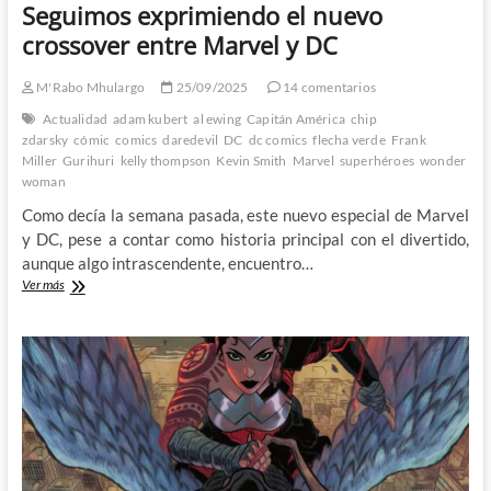
Seguimos exprimiendo el nuevo
crossover entre Marvel y DC
M'Rabo Mhulargo
25/09/2025
14 comentarios
Actualidad
adam kubert
al ewing
Capitán América
chip
zdarsky
cómic
comics
daredevil
DC
dc comics
flecha verde
Frank
Miller
Gurihuri
kelly thompson
Kevin Smith
Marvel
superhéroes
wonder
woman
Como decía la semana pasada, este nuevo especial de Marvel
y DC, pese a contar como historia principal con el divertido,
aunque algo intrascendente, encuentro…
Seguimos
Ver más
exprimiendo
el
nuevo
crossover
entre
Marvel
y
DC