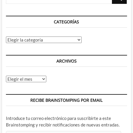
Podemos
…
respirar
tranquilos,
el
CATEGORÍAS
personaje
esta
en
buenas
Categorías
manos
ARCHIVOS
Archivos
RECIBE BRAINSTOMPING POR EMAIL
Introduce tu correo electrónico para suscribirte a este
Brainstomping y recibir notificaciones de nuevas entradas.