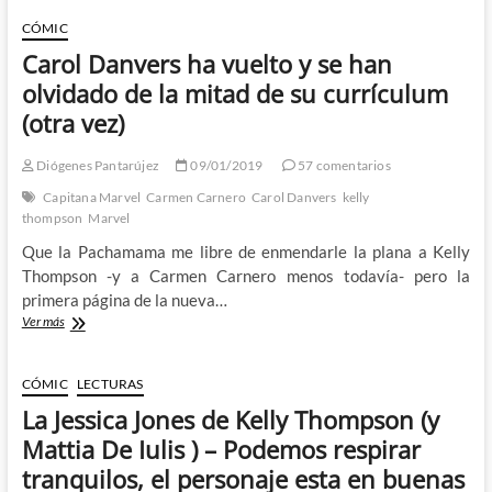
Disassembled:
Un
CÓMIC
par
Carol Danvers ha vuelto y se han
de
reflexiones
olvidado de la mitad de su currículum
sobre
(otra vez)
la
nueva
Uncanny
Diógenes Pantarújez
09/01/2019
57 comentarios
X-
Capitana Marvel
Carmen Carnero
Carol Danvers
kelly
Men
thompson
Marvel
Que la Pachamama me libre de enmendarle la plana a Kelly
Thompson -y a Carmen Carnero menos todavía- pero la
primera página de la nueva…
Carol
Ver más
Danvers
ha
vuelto
CÓMIC
LECTURAS
y
La Jessica Jones de Kelly Thompson (y
se
han
Mattia De Iulis ) – Podemos respirar
olvidado
tranquilos, el personaje esta en buenas
de