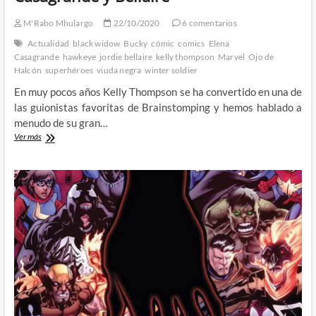
M'Rabo Mhulargo
22/10/2020
6 comentarios
Actualidad
black widow
Bucky
cómic
comics
Elena
Casagrande
hawkeye
jordie bellaire
kelly thompson
Marvel
Ojo de
Halcón
superhéroes
viuda negra
winter soldier
En muy pocos años Kelly Thompson se ha convertido en una de
las guionistas favoritas de Brainstomping y hemos hablado a
menudo de su gran…
La
Ver más
Viuda
Negra
de
Thompson,
Casagrande
y
Bellaire