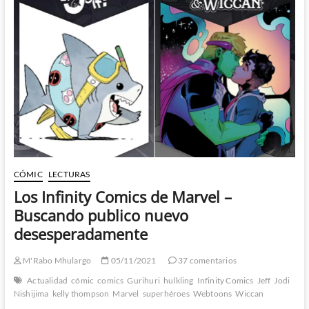
Wonder
Woman
de
Thompson,
Sherman
y
Bellaire
CÓMIC
LECTURAS
Los Infinity Comics de Marvel –
Buscando publico nuevo
desesperadamente
M'Rabo Mhulargo
05/11/2021
37 comentarios
Actualidad
cómic
comics
Gurihuri
hulkling
Infinity Comics
Jeff
Jodi
Nishijima
kelly thompson
Marvel
superhéroes
Webtoons
Wiccan