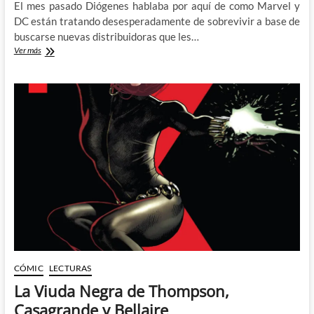
El mes pasado Diógenes hablaba por aquí de como Marvel y
DC están tratando desesperadamente de sobrevivir a base de
buscarse nuevas distribuidoras que les…
Los
Ver más
Infinity
Comics
de
Marvel
–
Buscando
publico
nuevo
desesperadamente
CÓMIC
LECTURAS
La Viuda Negra de Thompson,
Casagrande y Bellaire