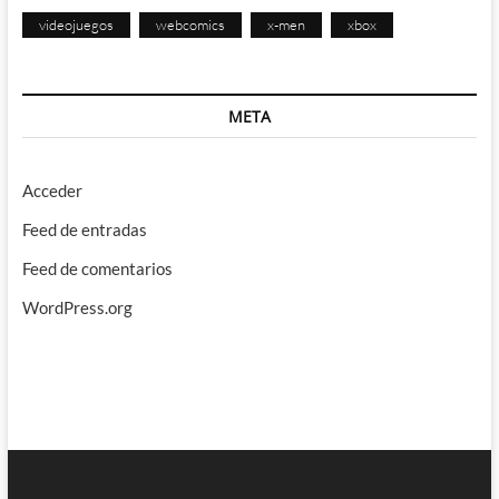
videojuegos
webcomics
x-men
xbox
META
Acceder
Feed de entradas
Feed de comentarios
WordPress.org