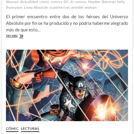
Woman
Actualidad
cómic
comics
DC
dc comics
Hayden Sherman
kelly
thompson
Linea Absolute
superhéroes
wonder woman
El primer encuentro entre dos de los héroes del Universo
Absolute por fin se ha producido y no podría haberme alegrado
más de que esto…
El
Ver más
esperado
encuentro
entre
Absolute
Wonder
Woman
y
Absolute
Batman
CÓMIC
LECTURAS