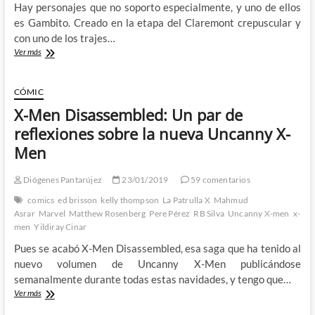
Hay personajes que no soporto especialmente, y uno de ellos
es Gambito. Creado en la etapa del Claremont crepuscular y
con uno de los trajes…
Haciendo
Ver más
a
Gambito
soportable:
CÓMIC
Mr
X-Men Disassembled: Un par de
&
Mrs
reflexiones sobre la nueva Uncanny X-
X
Men
Diógenes Pantarújez
23/01/2019
59 comentarios
comics
ed brisson
kelly thompson
La Patrulla X
Mahmud
Asrar
Marvel
Matthew Rosenberg
Pere Pérez
RB Silva
Uncanny X-men
x-
men
Yildiray Cinar
Pues se acabó X-Men Disassembled, esa saga que ha tenido al
nuevo volumen de Uncanny X-Men publicándose
semanalmente durante todas estas navidades, y tengo que…
X-
Ver más
Men