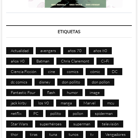
ETIQUETAS
Actualidad
avengers
años 70
años 80
años 90
Batman
Chris Claremont
Ci-Fi
Ciencia Ficción
cine
comics
cómic
DC
dc comics
disney
don pollito
don pollon
Fantastic Four
flash
humor
image
jack kirby
los 90
manga
Marvel
mcu
netflix
PC
pollito
pollon
spiderman
Star Wars
superhéroes
superman
televisión
thor
tiras
tuna
tunos
tv
Vengadores