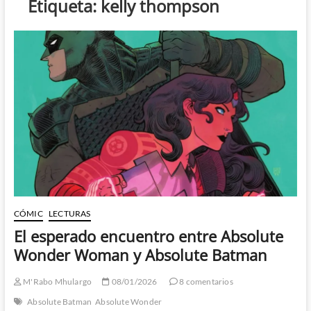
Etiqueta:
kelly thompson
CÓMIC
LECTURAS
El esperado encuentro entre Absolute
Wonder Woman y Absolute Batman
M'Rabo Mhulargo
08/01/2026
8 comentarios
Absolute Batman
Absolute Wonder