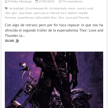
M'Rabo Mhulargo
27/05/2022
79 comentarios
Actualidad
Chris Hemsworth
christian bale
cómic
comics
esad
ribic
gorr
jane foster
jason aaron
Marvel
mcu
Mjolnir
Natalie
Portman
superhéroes
taika waititi
thor
Thor: Love and Thunder
Con algo de retraso pero por fin toca repasar lo que nos ha
ofrecido el segundo tráiler de la esperadísima Thor: Love and
Thunder, la…
Desmenuzando
Ver más
el
trailer
de
Thor:
Love
and
Thunder