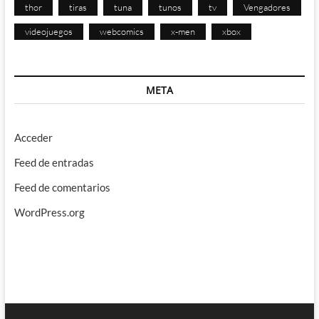
thor
tiras
tuna
tunos
tv
Vengadores
videojuegos
webcomics
x-men
xbox
META
Acceder
Feed de entradas
Feed de comentarios
WordPress.org