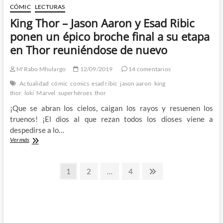
CÓMIC
LECTURAS
King Thor – Jason Aaron y Esad Ribic
ponen un épico broche final a su etapa
en Thor reuniéndose de nuevo
M'Rabo Mhulargo
12/09/2019
14 comentarios
Actualidad
cómic
comics
esad ribic
jason aaron
king
thor
loki
Marvel
superhéroes
thor
¡Que se abran los cielos, caigan los rayos y resuenen los
truenos! ¡El dios al que rezan todos los dioses viene a
despedirse a lo…
King
Ver más
Thor
–
Paginación
Jason
Página
Página
Página
Página
1
2
…
4
Aaron
siguiente
de
y
Esad
entradas
Ribic
ponen
un