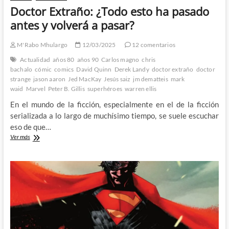
Doctor Extraño: ¿Todo esto ha pasado
antes y volverá a pasar?
M'Rabo Mhulargo
12/03/2025
12 comentarios
Actualidad
años 80
años 90
Carlos magno
chris
bachalo
cómic
comics
David Quinn
Derek Landy
doctor extraño
doctor
strange
jason aaron
Jed MacKay
Jesús saiz
jm dematteis
mark
waid
Marvel
Peter B. Gillis
superhéroes
warren ellis
En el mundo de la ficción, especialmente en el de la ficción
serializada a lo largo de muchísimo tiempo, se suele escuchar
eso de que…
Doctor
Ver más
Extraño:
¿Todo
esto
ha
pasado
antes
y
volverá
a
pasar?