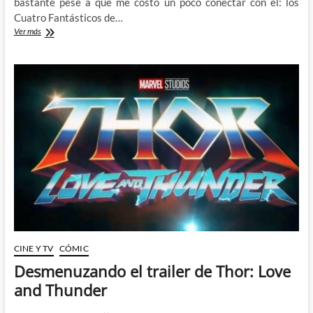
bastante pese a que me costó un poco conectar con él: los
Cuatro Fantásticos de…
Mr.
Ver más
Fantástico
no
cree
en
los
vampiros
y
eso
no
tiene
sentido.
CINE Y TV
CÓMIC
Desmenuzando el trailer de Thor: Love
and Thunder