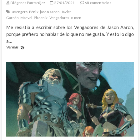
Diógenes Pantarújez
27/01/2021
68 comentarios
avengers
Fénix
jason aaron
Javier
Garrón
Marvel
Phoenix
Vengadores
x-men
Me resistía a escribir sobre los Vengadores de Jason Aaron,
porque prefiero no hablar de lo que no me gusta. Y esto lo digo
a…
Enter
Ver más
the
Phoenix:
Los
Vengadores
de
Jason
Aaron