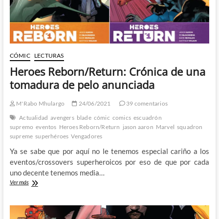
CÓMIC
LECTURAS
Heroes Reborn/Return: Crónica de una
tomadura de pelo anunciada
M'Rabo Mhulargo
24/06/2021
39 comentarios
Actualidad
avengers
blade
cómic
comics
escuadrón
supremo
eventos
Heroes Reborn/Return
jason aaron
Marvel
squadron
supreme
superhéroes
Vengadores
Ya se sabe que por aquí no le tenemos especial cariño a los
eventos/crossovers superheroicos por eso de que por cada
uno decente tenemos media…
Heroes
Ver más
Reborn/Return:
Crónica
de
una