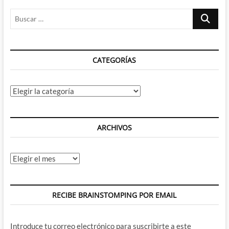
épico
Buscar
broche
final
…
a
su
etapa
CATEGORÍAS
en
Thor
reuniéndose
de
Categorías
nuevo
ARCHIVOS
Archivos
RECIBE BRAINSTOMPING POR EMAIL
Introduce tu correo electrónico para suscribirte a este