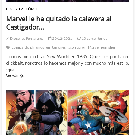
CINE Y TV
CÓMIC
Marvel le ha quitado la calavera al
Castigador…
Diógenes Pantarújez
20/12/2021
10 comentarios
comics
dolph lundgren
Jamones
jason aaron
Marvel
punisher
…o más bien lo hizo New World en 1989. Que si es por hacer
clickbait, nosotros lo hacemos mejor y con mucho más estilo,
¡que…
Marvel
Ver más
le
ha
quitado
la
calavera
al
Castigador…