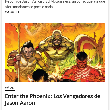
Reborn de Jason Aaron y Ed McGuinness, un cómic que aunque
afortunadamente poco o nada…
Heroes
Ver más
Reborn
de
Jason
Aaron
y
Ed
McGuinness
–
Yo
esto
ya
lo
he
visto…
CÓMIC
Enter the Phoenix: Los Vengadores de
Jason Aaron