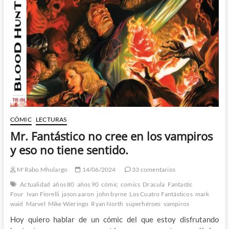
de
Jason
Aaron
y
Rafa
Sandoval
CÓMIC
LECTURAS
Mr. Fantástico no cree en los vampiros
y eso no tiene sentido.
M'Rabo Mhulargo
14/06/2024
33 comentarios
Actualidad
años 80
años 90
cómic
comics
Dracula
Fantastic
Four
Ivan Fiorelli
jason aaron
john byrne
Los Cuatro Fantásticos
mark
waid
Marvel
Mike Wieringo
Ryan North
superhéroes
vampiros
Hoy quiero hablar de un cómic del que estoy disfrutando