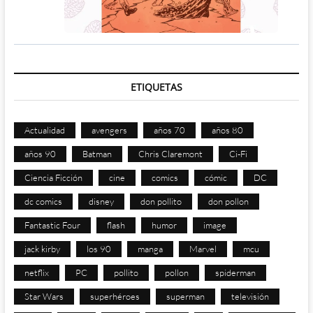
ETIQUETAS
Actualidad
avengers
años 70
años 80
años 90
Batman
Chris Claremont
Ci-Fi
Ciencia Ficción
cine
comics
cómic
DC
dc comics
disney
don pollito
don pollon
Fantastic Four
flash
humor
image
jack kirby
los 90
manga
Marvel
mcu
netflix
PC
pollito
pollon
spiderman
Star Wars
superhéroes
superman
televisión