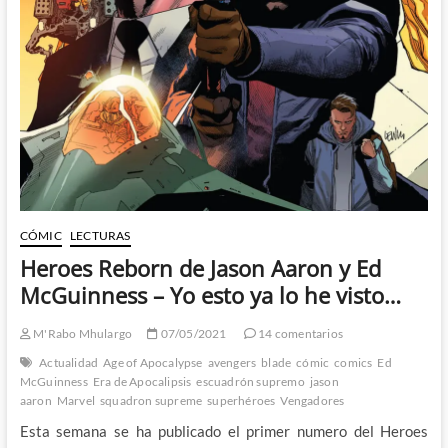
tomadura
de
pelo
anunciada
CÓMIC
LECTURAS
Heroes Reborn de Jason Aaron y Ed
McGuinness – Yo esto ya lo he visto…
M'Rabo Mhulargo
07/05/2021
14 comentarios
Actualidad
Age of Apocalypse
avengers
blade
cómic
comics
Ed
McGuinness
Era de Apocalipsis
escuadrón supremo
jason
aaron
Marvel
squadron supreme
superhéroes
Vengadores
Esta semana se ha publicado el primer numero del Heroes