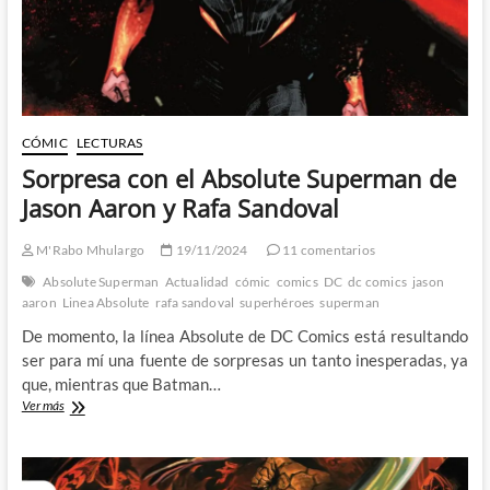
CÓMIC
LECTURAS
Sorpresa con el Absolute Superman de
Jason Aaron y Rafa Sandoval
M'Rabo Mhulargo
19/11/2024
11 comentarios
Absolute Superman
Actualidad
cómic
comics
DC
dc comics
jason
aaron
Linea Absolute
rafa sandoval
superhéroes
superman
De momento, la línea Absolute de DC Comics está resultando
ser para mí una fuente de sorpresas un tanto inesperadas, ya
que, mientras que Batman…
Sorpresa
Ver más
con
el
Absolute
Superman