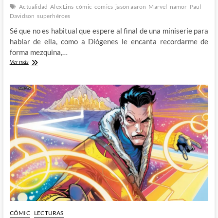
Actualidad
Alex Lins
cómic
comics
jason aaron
Marvel
namor
Paul
Davidson
superhéroes
Sé que no es habitual que espere al final de una miniserie para
hablar de ella, como a Diógenes le encanta recordarme de
forma mezquina,…
Imperius
Ver más
Rex!
El
Namor
de
Aaron,
Davidson
y
Lins
ha
llegado
a
buen
puerto
CÓMIC
LECTURAS