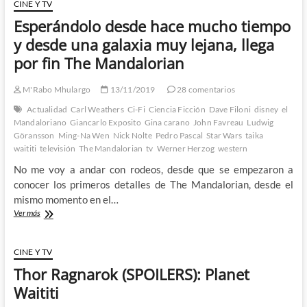
CINE Y TV
Esperándolo desde hace mucho tiempo
y desde una galaxia muy lejana, llega
por fin The Mandalorian
M'Rabo Mhulargo
13/11/2019
28 comentarios
Actualidad
Carl Weathers
Ci-Fi
Ciencia Ficción
Dave Filoni
disney
el
Mandaloriano
Giancarlo Exposito
Gina carano
John Favreau
Ludwig
Göransson
Ming-Na Wen
Nick Nolte
Pedro Pascal
Star Wars
taika
waititi
televisión
The Mandalorian
tv
Werner Herzog
western
No me voy a andar con rodeos, desde que se empezaron a
conocer los primeros detalles de The Mandalorian, desde el
mismo momento en el…
Esperándolo
Ver más
desde
hace
mucho
CINE Y TV
tiempo
Thor Ragnarok (SPOILERS): Planet
y
desde
Waititi
una