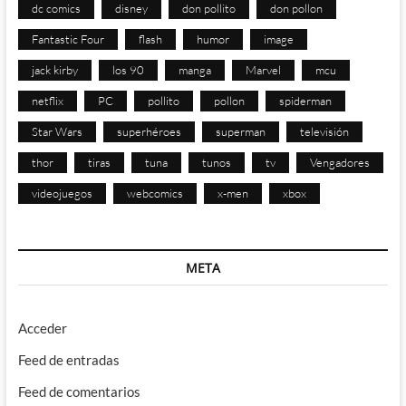
dc comics
disney
don pollito
don pollon
Fantastic Four
flash
humor
image
jack kirby
los 90
manga
Marvel
mcu
netflix
PC
pollito
pollon
spiderman
Star Wars
superhéroes
superman
televisión
thor
tiras
tuna
tunos
tv
Vengadores
videojuegos
webcomics
x-men
xbox
META
Acceder
Feed de entradas
Feed de comentarios