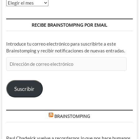
Archivos
RECIBE BRAINSTOMPING POR EMAIL
Introduce tu correo electrónico para suscribirte a este
Brainstomping y recibir notificaciones de nuevas entradas.
Dirección
de
correo
electrónico
Suscribir
BRAINSTOMPING
Paul Chadwick vuelve a recordarnos lo que nos hace humanos