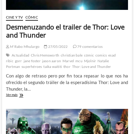
CINE Y TV
CÓMIC
Desmenuzando el trailer de Thor: Love
and Thunder
M'Rabo Mhulargo
27/05/2022
79 comentarios
Actualidad
Chris Hemsworth
christian bale
cómic
comics
esad
ribic
gorr
jane foster
jason aaron
Marvel
mcu
Mjolnir
Natalie
Portman
superhéroes
taika waititi
thor
Thor: Love and Thunder
Con algo de retraso pero por fin toca repasar lo que nos ha
ofrecido el segundo tráiler de la esperadísima Thor: Love and
Thunder, la…
Desmenuzando
Ver más
el
trailer
de
Thor:
Love
and
Thunder