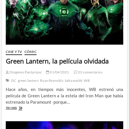
CINE Y TV
CÓMIC
Green Lantern, la película olvidada
Diógenes Pantarújez
01/04/2021
23 comentarios
DC
green lantern
Ryan Reynolds
taika waititi
WB
Hace años, en tiempos más inocentes, WB estrenó una
película de Green Lantern a la estela del Iron Man que había
estrenado la Paramount -porque…
Green
Ver más
Lantern,
la
película
olvidada