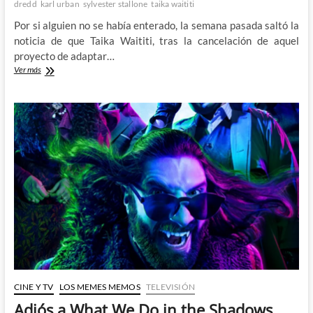
dredd
karl urban
sylvester stallone
taika waititi
Por si alguien no se había enterado, la semana pasada saltó la
noticia de que Taika Waititi, tras la cancelación de aquel
proyecto de adaptar…
¿Está
Ver más
el
Juez
Dredd
en
buenas
manos
con
Taika
Waititi?
CINE Y TV
LOS MEMES MEMOS
TELEVISIÓN
Adiós a What We Do in the Shadows