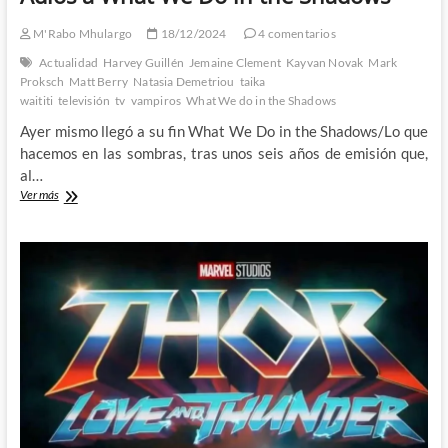
M'Rabo Mhulargo
18/12/2024
4 comentarios
Actualidad
Harvey Guillén
Jemaine Clement
Kayvan Novak
Mark
Proksch
Matt Berry
Natasia Demetriou
taika
waititi
televisión
tv
vampiros
What We do in the Shadows
Ayer mismo llegó a su fin What We Do in the Shadows/Lo que
hacemos en las sombras, tras unos seis años de emisión que,
al…
Adiós
Ver más
a
What
We
Do
in
the
Shadows