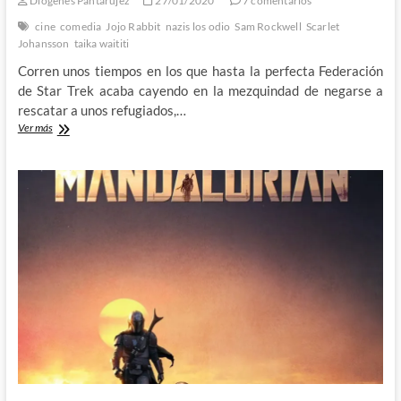
Diógenes Pantarújez
27/01/2020
7 comentarios
cine
comedia
Jojo Rabbit
nazis los odio
Sam Rockwell
Scarlet
Johansson
taika waititi
Corren unos tiempos en los que hasta la perfecta Federación
de Star Trek acaba cayendo en la mezquindad de negarse a
rescatar a unos refugiados,…
Jojo
Ver más
Rabbit:
Niño,
¡no
me
seas
nazi!