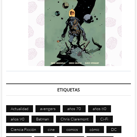
ETIQUETAS
Actualidad
avengers
años 70
años 80
años 90
Batman
Chris Claremont
Ci-Fi
Ciencia Ficción
cine
comics
cómic
DC