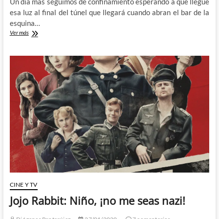
Un día mas seguimos de confinamiento esperando a que llegue
esa luz al final del túnel que llegará cuando abran el bar de la
esquina…
De
Ver más
Cuarentena
con
la
versión
televisiva
de
What
we
do
in
the
Shadows
CINE Y TV
Jojo Rabbit: Niño, ¡no me seas nazi!