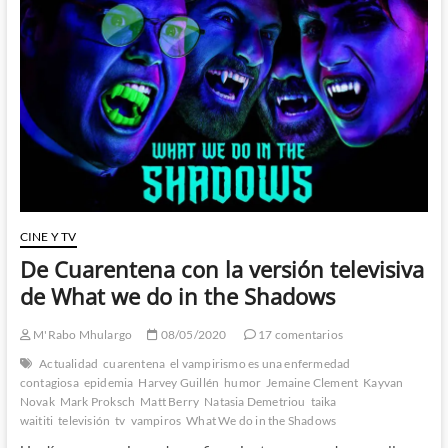
CINE Y TV
De Cuarentena con la versión televisiva
de What we do in the Shadows
M'Rabo Mhulargo
08/05/2020
17 comentarios
Actualidad
cuarentena
el vampirismo es una enfermedad
contagiosa
epidemia
Harvey Guillén
humor
Jemaine Clement
Kayvan
Novak
Mark Proksch
Matt Berry
Natasia Demetriou
taika
waititi
televisión
tv
vampiros
What We do in the Shadows