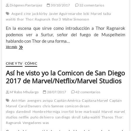
galaxia
Diógenes Pantarújez
30/10/2017
32 comentarios
muy
lejana,
Asgard
cine
jack kirby
Javier Aguirresarobe
loki
Marvel
taika
llega
waititi
thor
Thor: Ragnarok
thor3
Walter Simonson
por
En la escena que sirve como introducción a Thor Ragnarok
fin
The
podemos ver a Surtur, señor del fuego de Muspelheim
Mandalorian
hablando con Thor de una forma…
Thor
Ver más
Ragnarok
(SPOILERS):
Planet
CINE Y TV
CÓMIC
Waititi
Así he visto yo la Comicon de San Diego
2017 de Marvel/Netflix/Marvel Studios
M'Rabo Mhulargo
28/07/2017
42 comentarios
Ant-Man
avengers
avispa
Capitán América
Capitana Marvel
Captain
Marvel
Carol Danvers
chris Samnee
comicon de san
diego
daredevil
Hombre Hormiga
iron fist
kree
mark waid
Marvel
marvel
studios
netflix
puño de hierro
san diego
skrull
taika waititi
Thanos
Thor:
Ragnarok
Vengadores
was