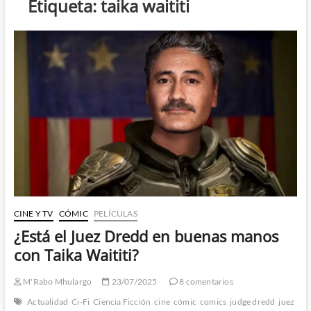
Etiqueta:
taika waititi
CINE Y TV
CÓMIC
PELÍCULAS
¿Está el Juez Dredd en buenas manos
con Taika Waititi?
M'Rabo Mhulargo
23/07/2025
8 comentarios
Actualidad
Ci-Fi
Ciencia Ficción
cine
cómic
comics
judge dredd
juez