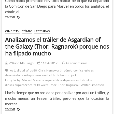
Como había prometido hoy toca hablar de lo que ha deparado
la ComiCon de San Diego para Marvel en todos los ámbitos, el
cómic, el…
Así
Ver más
he
visto
yo
CINE Y TV
CÓMIC
LECTURAS
la
Analizamos el tráiler de Asgardian of
Comicon
de
the Galaxy (Thor: Ragnarok) porque nos
San
ha flipado mucho
Diego
2017
de
M'Rabo Mhulargo
11/04/2017
47 comentarios
Marvel/Netflix/Marvel
Actualidad
años 80
Chris Hemsworth
cómic
comics
esto es
Studios
demasiado bonito para ser verdad
hulk
humor
jack
kirby
kirby
Marvel
Mas epico que el dios al que rezan todos los
dioses
superhéroes
taika waititi
thor
Thor: Ragnarok
Walter Simonson
Hacía tiempo que no nos daba por analizar por aquí un tráiler, y
mucho menos un teaser tráiler, pero es que la ocasión lo
merece.…
Analizamos
Ver más
el