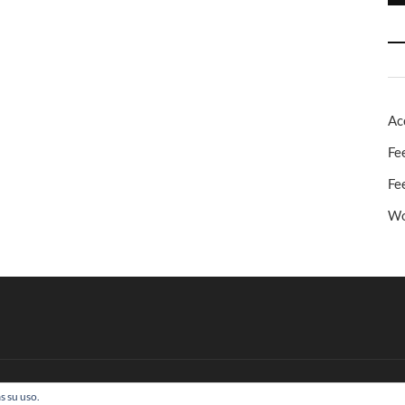
Ac
Fe
Fe
Wo
s su uso.
 Todos los derechos reservados