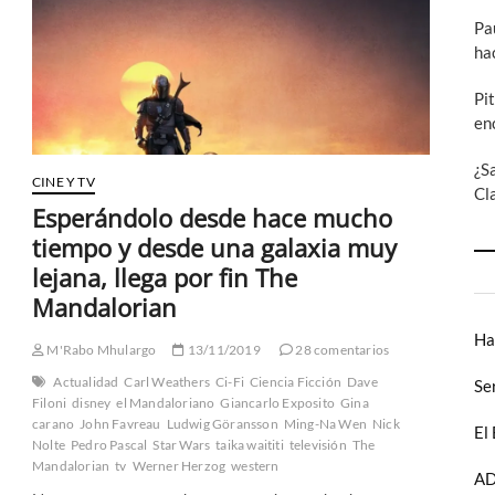
Pa
ha
Pi
en
¿S
CINE Y TV
Cl
Esperándolo desde hace mucho
tiempo y desde una galaxia muy
lejana, llega por fin The
Mandalorian
Ha
M'Rabo Mhulargo
13/11/2019
28 comentarios
Actualidad
Carl Weathers
Ci-Fi
Ciencia Ficción
Dave
Se
Filoni
disney
el Mandaloriano
Giancarlo Exposito
Gina
carano
John Favreau
Ludwig Göransson
Ming-Na Wen
Nick
El
Nolte
Pedro Pascal
Star Wars
taika waititi
televisión
The
Mandalorian
tv
Werner Herzog
western
AD