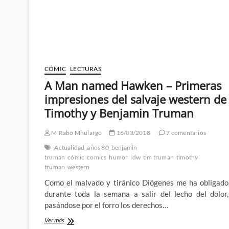
el
mal
llamado
fanservice
CÓMIC
LECTURAS
A Man named Hawken – Primeras
impresiones del salvaje western de
Timothy y Benjamin Truman
M'Rabo Mhulargo
16/03/2018
7 comentarios
Actualidad
años 80
benjamin
truman
cómic
comics
humor
idw
tim truman
timothy
truman
western
Como el malvado y tiránico Diógenes me ha obligado
durante toda la semana a salir del lecho del dolor,
pasándose por el forro los derechos…
A
Ver más
Man