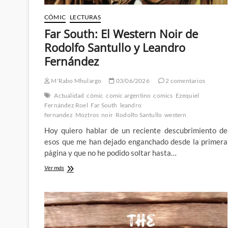
CÓMIC
LECTURAS
Far South: El Western Noir de
Rodolfo Santullo y Leandro
Fernández
M'Rabo Mhulargo
03/06/2026
2 comentarios
Actualidad
cómic
comic argentino
comics
Ezequiel
Fernández Roel
Far South
leandro
fernandez
Moztros
noir
Rodolfo Santullo
western
Hoy quiero hablar de un reciente descubrimiento de
esos que me han dejado enganchado desde la primera
página y que no he podido soltar hasta…
Far
Ver más
South:
El
Western
Noir
de
Rodolfo