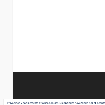
Gray
–
El
viaje
ha
sido
largo
y
ha
valido
la
pena
cada
paso
BRAINSTOMPING
Privacidad y cookies: este sitio usa cookies. Si continúas navegando por él, acepta
| Diseñado por:
Theme Freesia
|
WordPress
| ©