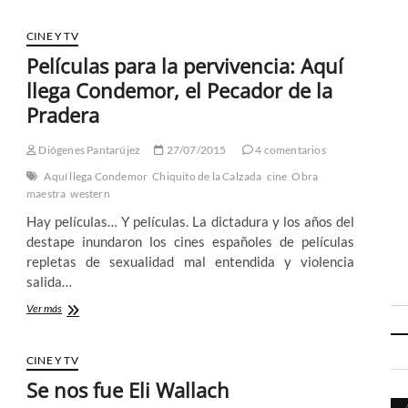
los
monstruos
CINE Y TV
de
Películas para la pervivencia: Aquí
rayos
cósmicos:
llega Condemor, el Pecador de la
Cien
Pradera
años
de
Jack
Diógenes Pantarújez
27/07/2015
4 comentarios
Kirby
Aquí llega Condemor
Chiquito de la Calzada
cine
Obra
(V)
maestra
western
Hay películas… Y películas. La dictadura y los años del
destape inundaron los cines españoles de películas
repletas de sexualidad mal entendida y violencia
salida…
Películas
Ver más
para
la
pervivencia:
CINE Y TV
Aquí
Se nos fue Eli Wallach
llega
Condemor,