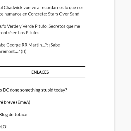
ul Chadwick vuelve a recordarnos lo que nos
ce humanos en Concrete: Stars Over Sand
tufo Verde y Verde Pitufo: Secretos que me
contré en Los Pitufos
abe George RR Martin…?: ¿Sabe
aremont…? (II)
ENLACES
s DC done something stupid today?
ré breve (EmeA)
 Blog de Jotace
LO!