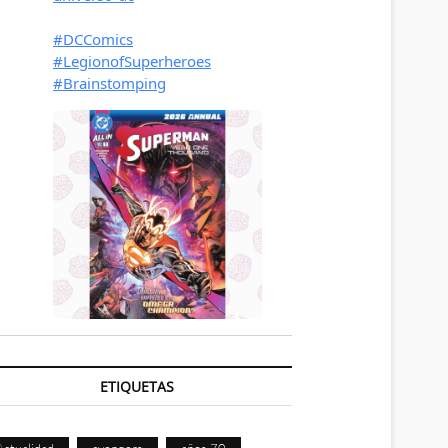
ETIQUETAS
Actualidad
avengers
años 70