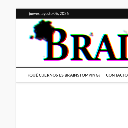
Saltar
jueves, agosto 06, 2026
al
contenido
¿QUÉ CUERNOS ES BRAINSTOMPING?
CONTACTO