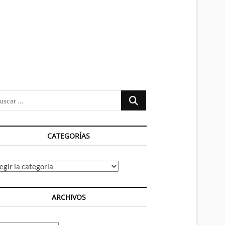
n
ú
Buscar
…
CATEGORÍAS
tegorías
ARCHIVOS