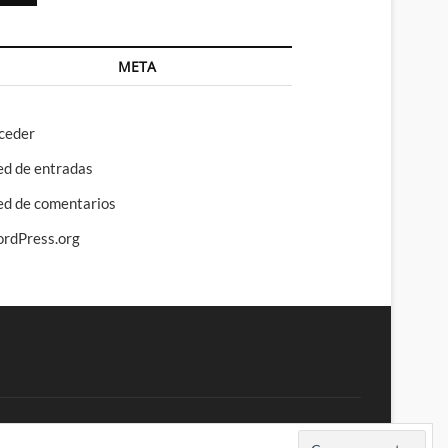
META
ceder
ed de entradas
ed de comentarios
rdPress.org