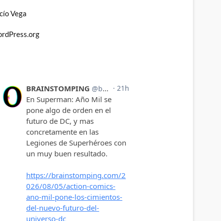
cío Vega
rdPress.org