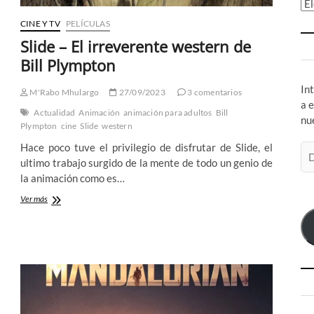
Ar
CINE Y TV
PELÍCULAS
Slide – El irreverente western de
Bill Plympton
In
M'Rabo Mhulargo
27/09/2023
3 comentarios
a 
Actualidad
Animación
animación para adultos
Bill
nu
Plympton
cine
Slide
western
Hace poco tuve el privilegio de disfrutar de Slide, el
Di
ultimo trabajo surgido de la mente de todo un genio de
de
la animación como es…
co
el
Slide
Ver más
–
El
irreverente
western
de
Bill
Plympton