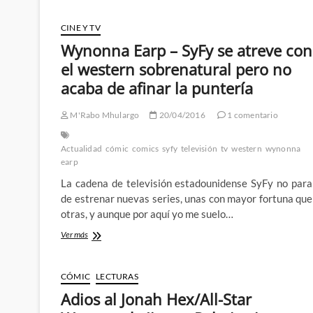
named
Hawken
CINE Y TV
–
Wynonna Earp – SyFy se atreve con
Primeras
impresiones
el western sobrenatural pero no
del
acaba de afinar la puntería
salvaje
western
de
M'Rabo Mhulargo
20/04/2016
1 comentario
Timothy
y
Actualidad
cómic
comics
syfy
televisión
tv
western
wynonna
Benjamin
earp
Truman
La cadena de televisión estadounidense SyFy no para
de estrenar nuevas series, unas con mayor fortuna que
otras, y aunque por aquí yo me suelo…
Wynonna
Ver más
Earp
–
SyFy
CÓMIC
LECTURAS
se
Adios al Jonah Hex/All-Star
atreve
con