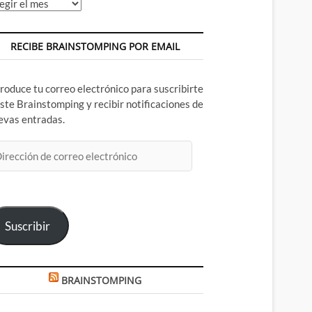
chivos
RECIBE BRAINSTOMPING POR EMAIL
troduce tu correo electrónico para suscribirte
este Brainstomping y recibir notificaciones de
evas entradas.
rección
rreo
ectrónico
Suscribir
BRAINSTOMPING