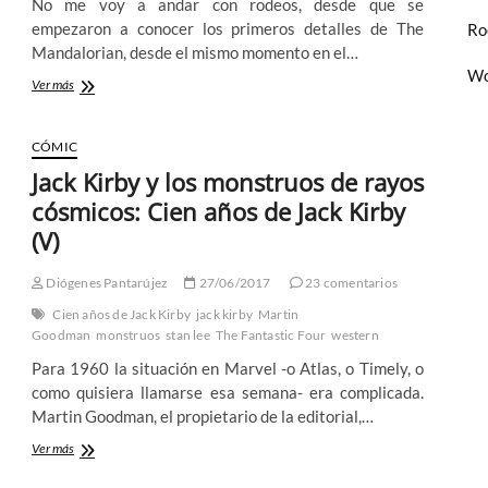
No me voy a andar con rodeos, desde que se
empezaron a conocer los primeros detalles de The
Ro
Mandalorian, desde el mismo momento en el…
Wo
Esperándolo
Ver más
desde
hace
mucho
CÓMIC
tiempo
Jack Kirby y los monstruos de rayos
y
desde
cósmicos: Cien años de Jack Kirby
una
(V)
galaxia
muy
lejana,
Diógenes Pantarújez
27/06/2017
23 comentarios
llega
Cien años de Jack Kirby
jack kirby
Martin
por
Goodman
monstruos
stan lee
The Fantastic Four
western
fin
The
Para 1960 la situación en Marvel -o Atlas, o Timely, o
Mandalorian
como quisiera llamarse esa semana- era complicada.
Martin Goodman, el propietario de la editorial,…
Jack
Ver más
Kirby
y