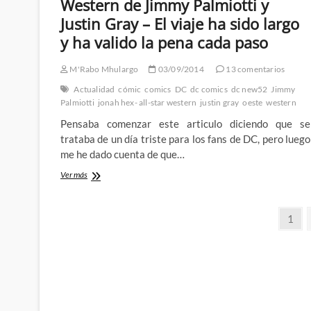
Western de Jimmy Palmiotti y
el
Justin Gray – El viaje ha sido largo
western
sobrenatural
y ha valido la pena cada paso
pero
no
M'Rabo Mhulargo
03/09/2014
13 comentarios
acaba
de
Actualidad
cómic
comics
DC
dc comics
dc new52
Jimmy
afinar
Palmiotti
jonah hex- all-star western
justin gray
oeste
western
la
puntería
Pensaba comenzar este articulo diciendo que se
trataba de un día triste para los fans de DC, pero luego
me he dado cuenta de que…
Adios
Ver más
al
Jonah
Paginación
Hex/All-
Pági
1
Star
de
Western
de
entradas
Jimmy
Palmiotti
y
Justin