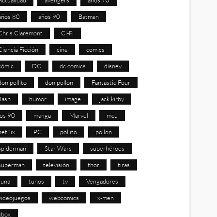
años 80
años 90
Batman
Chris Claremont
Ci-Fi
Ciencia Ficción
cine
comics
cómic
DC
dc comics
disney
don pollito
don pollon
Fantastic Four
flash
humor
image
jack kirby
los 90
manga
Marvel
mcu
netflix
PC
pollito
pollon
spiderman
Star Wars
superhéroes
superman
televisión
thor
tiras
tuna
tunos
tv
Vengadores
videojuegos
webcomics
x-men
xbox