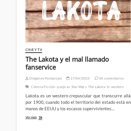
Santullo
y
Leandro
Fernández
CINE Y TV
The Lakota y el mal llamado
fanservice
Diógenes Pantarújez
17/04/2023
30 comentarios
Ciencia Ficción
quejicas
Star Wars
The Lakota
tv
western
Lakota es un western crepuscular que transcurre allá
por 1900, cuando todo el territorio del estado está en
manos de EEUU y los escasos supervivientes…
The
Ver más
Lakota
y