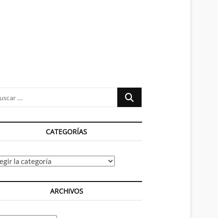
n
ú
Buscar
…
CATEGORÍAS
tegorías
ARCHIVOS