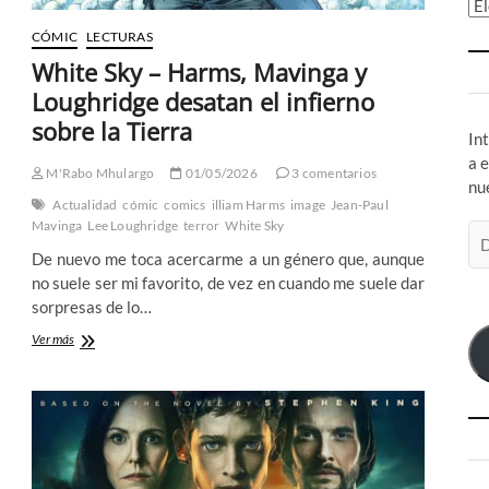
Ar
CÓMIC
LECTURAS
White Sky – Harms, Mavinga y
Loughridge desatan el infierno
sobre la Tierra
In
a 
M'Rabo Mhulargo
01/05/2026
3 comentarios
nu
Actualidad
cómic
comics
illiam Harms
image
Jean-Paul
Mavinga
Lee Loughridge
terror
White Sky
Di
de
De nuevo me toca acercarme a un género que, aunque
co
no suele ser mi favorito, de vez en cuando me suele dar
el
sorpresas de lo…
White
Ver más
Sky
–
Harms,
Mavinga
y
Loughridge
desatan