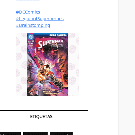
ETIQUETAS
Actualidad
avengers
años 70