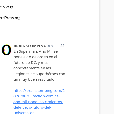
cío Vega
rdPress.org