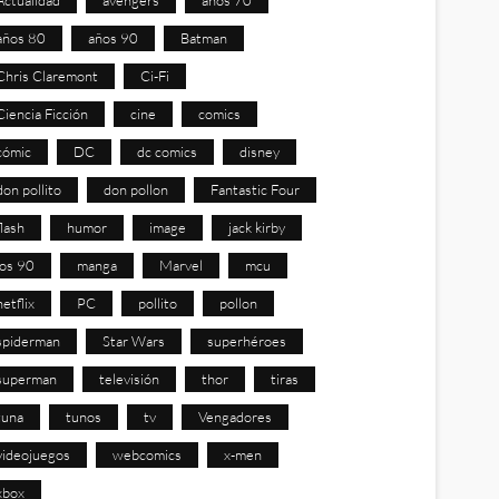
años 80
años 90
Batman
Chris Claremont
Ci-Fi
Ciencia Ficción
cine
comics
cómic
DC
dc comics
disney
don pollito
don pollon
Fantastic Four
flash
humor
image
jack kirby
los 90
manga
Marvel
mcu
netflix
PC
pollito
pollon
spiderman
Star Wars
superhéroes
superman
televisión
thor
tiras
tuna
tunos
tv
Vengadores
videojuegos
webcomics
x-men
xbox