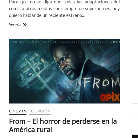
Para que no se diga que todas las adaptaciones del
cómic a otros medios son siempre de superhéroes, hoy
quiero hablar de un reciente estreno…
Revival,
Ver más
el
cómic
de
Seeley
y
Norton
cobra
nueva
vida
en
televisión
CINE Y TV
TELEVISIÓN
From – El horror de perderse en la
América rural