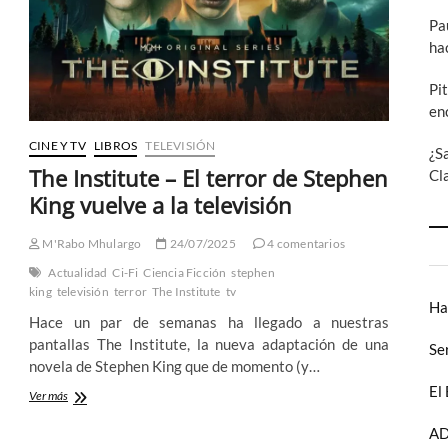
el
Pa
infierno
sobre
ha
la
Tierra
Pi
en
CINE Y TV
LIBROS
TELEVISIÓN
¿S
The Institute – El terror de Stephen
Cl
King vuelve a la televisión
M'Rabo Mhulargo
24/07/2025
4 comentarios
Actualidad
Ci-Fi
Ciencia Ficción
stephen
king
televisión
terror
The Institute
tv
Ha
Hace un par de semanas ha llegado a nuestras
pantallas The Institute, la nueva adaptación de una
Se
novela de Stephen King que de momento (y…
El
The
Ver más
Institute
–
AD