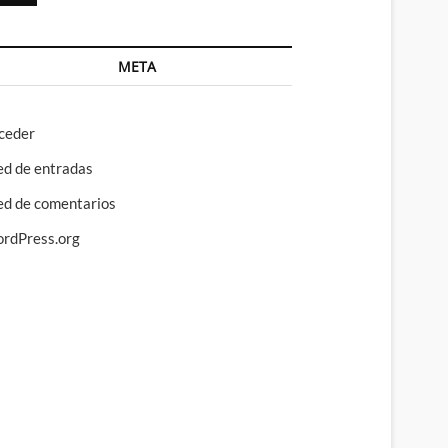
META
ceder
ed de entradas
ed de comentarios
rdPress.org