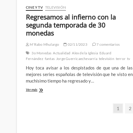
CINE Y TV
TELEVISIÓN
Regresamos al infierno con la
segunda temporada de 30
monedas
M'Rabo Mhulargo
02/11/2023
7 comentarios
3o Monedas
Actualidad
Alex de la Iglesia
Eduard
Fernández
fantas
Jorge Guerricaechevarría
televisión
terror
tv
Hoy toca avisar a los despistados de que una de las
mejores series españolas de televisión que he visto en
muchísimo tiempo ha regresado y…
Regresamos
Ver más
al
infierno
Paginación
con
Página
Pá
1
2
la
de
segunda
temporada
entradas
de
30