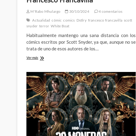
M'Rabo Mhulargo
30/10/2024
4 comentarios
Actualidad
cómic
comics
Dstlry
francesco francavilla
scott
snyder
terror
White Boat
Habitualmente mantengo una sana distancia con los
cómics escritos por Scott Snyder, ya que, aunque no se
trata de uno de esos autores de los…
El
Ver más
horror
surca
los
mares
con
el
White
Boat
de
Scott
Snyder
y
Francesco
Francavilla