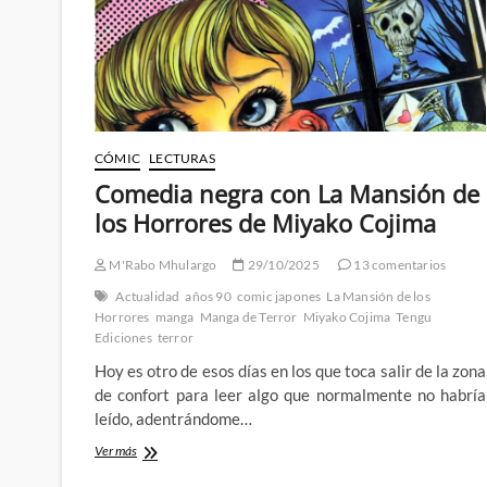
van
de
la
mano
CÓMIC
LECTURAS
Comedia negra con La Mansión de
los Horrores de Miyako Cojima
M'Rabo Mhulargo
29/10/2025
13 comentarios
Actualidad
años 90
comic japones
La Mansión de los
Horrores
manga
Manga de Terror
Miyako Cojima
Tengu
Ediciones
terror
Hoy es otro de esos días en los que toca salir de la zona
de confort para leer algo que normalmente no habría
leído, adentrándome…
Comedia
Ver más
negra