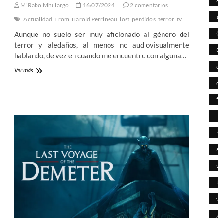
M'Rabo Mhulargo
16/07/2024
2 comentarios
Actualidad
From
Harold Perrineau
lost
perdidos
terror
tv
Aunque no suelo ser muy aficionado al género del
terror y aledaños, al menos no audiovisualmente
hablando, de vez en cuando me encuentro con alguna…
From
Ver más
–
El
horror
de
perderse
en
la
América
rural