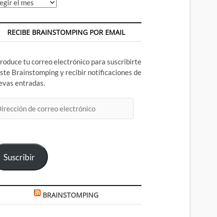
chivos
RECIBE BRAINSTOMPING POR EMAIL
troduce tu correo electrónico para suscribirte
este Brainstomping y recibir notificaciones de
evas entradas.
rección
rreo
ectrónico
Suscribir
BRAINSTOMPING