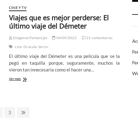
CINE Y TV
Viajes que es mejor perderse: El
último viaje del Démeter
Diógenes Pantarújez
04/09/2023
21 comentarios
Ac
cine
Dracula
terror
Fe
El último viaje del Démeter es una película que se la
Fe
pegó en taquilla porque, seguramente, muchos la
vieron tan innecesaria como el hacer una…
Wo
Viajes
Ver más
que
es
mejor
perderse:
El
gina
Página
último
Página
3
viaje
siguiente
del
Démeter