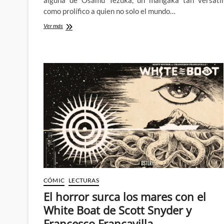
como prolífico a quien no solo el mundo…
Bajo
Ver más
El
Aire
–
El
Osamu
Tezuka
oscuro
y
experimental
CÓMIC
LECTURAS
El horror surca los mares con el
White Boat de Scott Snyder y
Francesco Francavilla