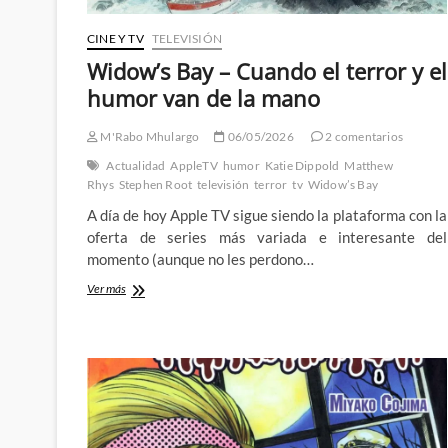
CINE Y TV
TELEVISIÓN
Widow’s Bay – Cuando el terror y el
humor van de la mano
M'Rabo Mhulargo
06/05/2026
2 comentarios
Actualidad
AppleTV
humor
Katie Dippold
Matthew
Rhys
Stephen Root
televisión
terror
tv
Widow’s Bay
A día de hoy Apple TV sigue siendo la plataforma con la
oferta de series más variada e interesante del
momento (aunque no les perdono…
Widow’s
Ver más
Bay
–
Cuando
el
terror
y
el
humor