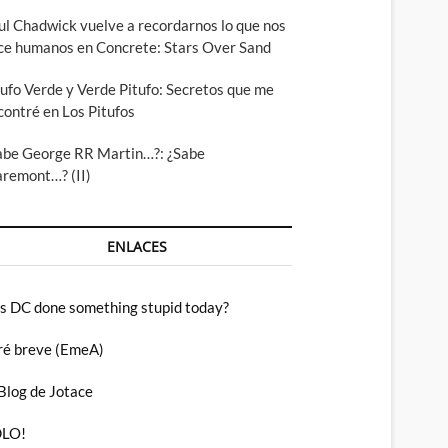
ul Chadwick vuelve a recordarnos lo que nos
ce humanos en Concrete: Stars Over Sand
tufo Verde y Verde Pitufo: Secretos que me
contré en Los Pitufos
abe George RR Martin…?: ¿Sabe
aremont…? (II)
ENLACES
s DC done something stupid today?
ré breve (EmeA)
 Blog de Jotace
LO!