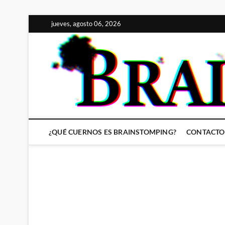
Saltar
jueves, agosto 06, 2026
al
contenido
¿QUÉ CUERNOS ES BRAINSTOMPING?
CONTACTO