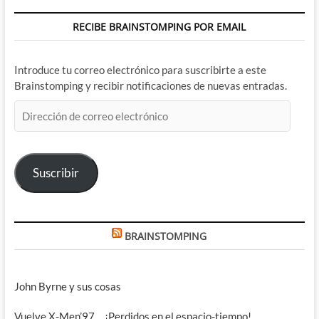
RECIBE BRAINSTOMPING POR EMAIL
Introduce tu correo electrónico para suscribirte a este
Brainstomping y recibir notificaciones de nuevas entradas.
Dirección
de
correo
electrónico
Suscribir
BRAINSTOMPING
John Byrne y sus cosas
Vuelve X-Men’97… ¡Perdidos en el espacio-tiempo!