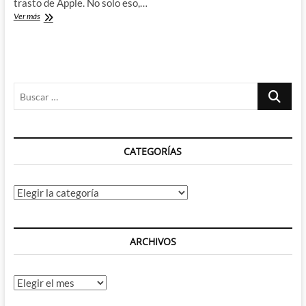
trasto de Apple. No solo eso,…
Mythic
Ver más
Quest
y
sus
episodios
autoconclusivos
Buscar
…
CATEGORÍAS
Categorías
ARCHIVOS
Archivos