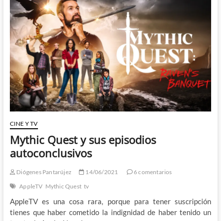
país
de
los
ciegos
Jason
Momoa
es
el
Rey
CINE Y TV
Mythic Quest y sus episodios
autoconclusivos
Diógenes Pantarújez
14/06/2021
6 comentarios
AppleTV
Mythic Quest
tv
AppleTV es una cosa rara, porque para tener suscripción
tienes que haber cometido la indignidad de haber tenido un