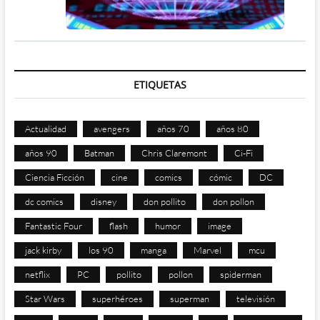
ETIQUETAS
Actualidad
avengers
años 70
años 80
años 90
Batman
Chris Claremont
Ci-Fi
Ciencia Ficción
cine
comics
cómic
DC
dc comics
disney
don pollito
don pollon
Fantastic Four
flash
humor
image
jack kirby
los 90
manga
Marvel
mcu
netflix
PC
pollito
pollon
spiderman
Star Wars
superhéroes
superman
televisión