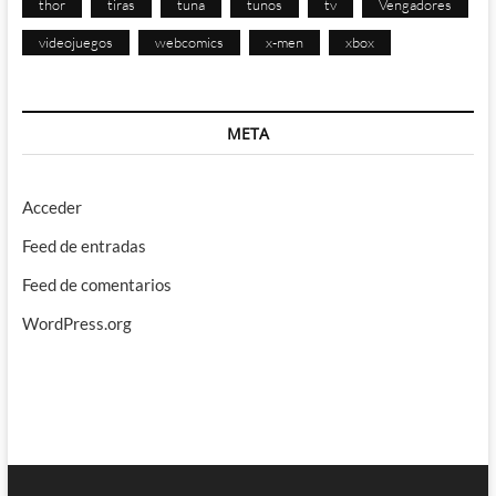
thor
tiras
tuna
tunos
tv
Vengadores
videojuegos
webcomics
x-men
xbox
META
Acceder
Feed de entradas
Feed de comentarios
WordPress.org