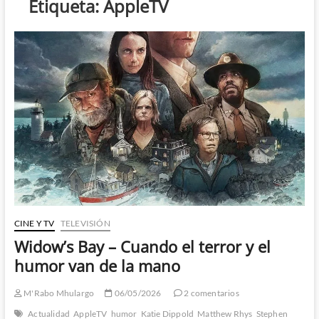
Etiqueta:
AppleTV
CINE Y TV
TELEVISIÓN
Widow’s Bay – Cuando el terror y el
humor van de la mano
M'Rabo Mhulargo
06/05/2026
2 comentarios
Actualidad
AppleTV
humor
Katie Dippold
Matthew Rhys
Stephen