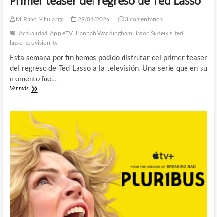
Primer teaser del regreso de Ted Lasso
M'Rabo Mhulargo
29/04/2026
3 comentarios
Actualidad
AppleTV
Hannah Waddingham
Jason Sudeikis
ted
lasso
televisión
tv
Esta semana por fin hemos podido disfrutar del primer teaser
del regreso de Ted Lasso a la televisión. Una serie que en su
momento fue…
Primer
Ver más
teaser
del
regreso
de
Ted
Lasso