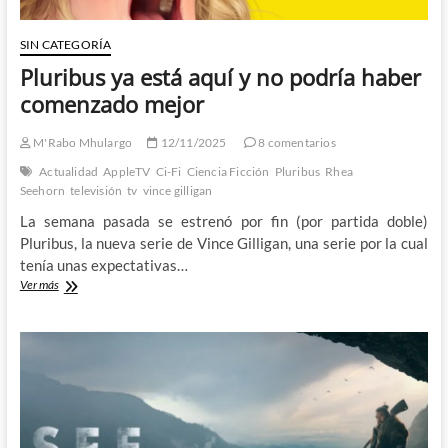
SIN CATEGORÍA
Pluribus ya está aquí y no podría haber
comenzado mejor
M'Rabo Mhulargo
12/11/2025
8 comentarios
Actualidad
AppleTV
Ci-Fi
Ciencia Ficción
Pluribus
Rhea
Seehorn
televisión
tv
vince gilligan
La semana pasada se estrenó por fin (por partida doble)
Pluribus, la nueva serie de Vince Gilligan, una serie por la cual
tenía unas expectativas…
Pluribus
Ver más
ya
está
aquí
y
no
podría
haber
comenzado
mejor