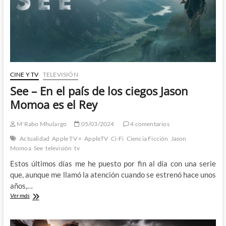
CINE Y TV
TELEVISIÓN
See – En el país de los ciegos Jason
Momoa es el Rey
M'Rabo Mhulargo
05/03/2024
4 comentarios
Actualidad
Apple TV +
AppleTV
Ci-Fi
Ciencia Ficción
Jason
Momoa
See
televisión
tv
Estos últimos días me he puesto por fin al día con una serie
que, aunque me llamó la atención cuando se estrenó hace unos
años,…
See
Ver más
–
En
el