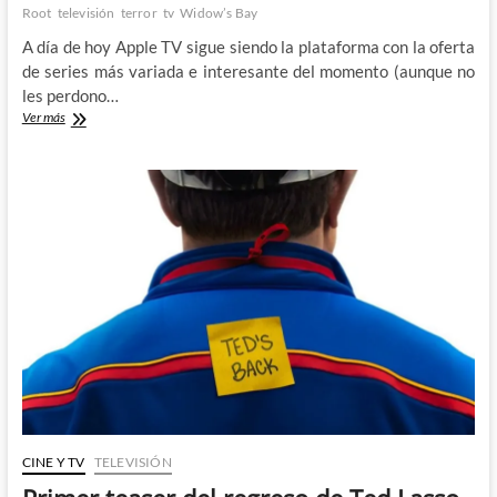
Root
televisión
terror
tv
Widow’s Bay
A día de hoy Apple TV sigue siendo la plataforma con la oferta
de series más variada e interesante del momento (aunque no
les perdono…
Widow’s
Ver más
Bay
–
Cuando
el
terror
y
el
humor
van
de
la
mano
CINE Y TV
TELEVISIÓN