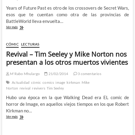
Years of Future Past es otro de los crossovers de Secret Wars,
esos que te cuentan como otra de las provincias de
BattleWorld lleva envuelta…
Y
Ver más
de
repente
un
CÓMIC
LECTURAS
crossover
Revival – Tim Seeley y Mike Norton nos
de
Secret
presentan a los otros muertos vivientes
Wars
me
M'Rabo Mhulargo
21/02/2014
3 comentarios
recordó
al
Actualidad
cómic
comics
image
kirkman
Mike
Inspector
Norton
revival
revivers
Tim Seeley
Gadget
Hubo una época en la que Walking Dead era EL comic de
horror de Image, en aquellos viejos tiempos en los que Robert
Kirkman no…
Revival
Ver más
–
Tim
Seeley