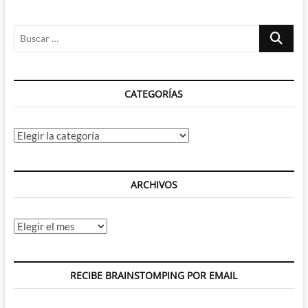
y
Mike
Buscar
Norton
nos
…
presentan
a
los
CATEGORÍAS
otros
muertos
vivientes
Categorías
ARCHIVOS
Archivos
RECIBE BRAINSTOMPING POR EMAIL