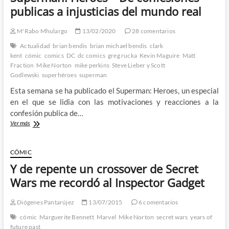
publicas a injusticias del mundo real
M'Rabo Mhulargo
13/02/2020
28 comentarios
Actualidad
brian bendis
brian michael bendis
clark
kent
cómic
comics
DC
dc comics
greg rucka
Kevin Maguire
Matt
Fraction
Mike Norton
mike perkins
Steve Lieber y Scott
Godlewski
superhéroes
superman
Esta semana se ha publicado el Superman: Heroes, un especial
en el que se lidia con las motivaciones y reacciones a la
confesión publica de…
Superman:
Ver más
Heroes
–
De
CÓMIC
confesiones
Y de repente un crossover de Secret
publicas
a
Wars me recordó al Inspector Gadget
injusticias
del
Diógenes Pantarújez
13/07/2015
6 comentarios
mundo
real
cómic
Marguerite Bennett
Marvel
Mike Norton
secret wars
years of
future past