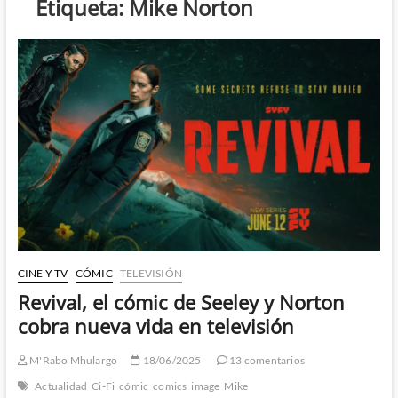
Etiqueta:
Mike Norton
CINE Y TV
CÓMIC
TELEVISIÓN
Revival, el cómic de Seeley y Norton
cobra nueva vida en televisión
M'Rabo Mhulargo
18/06/2025
13 comentarios
Actualidad
Ci-Fi
cómic
comics
image
Mike