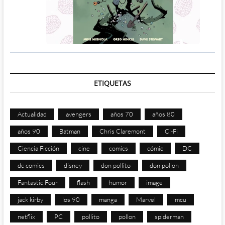
ETIQUETAS
Actualidad
avengers
años 70
años 80
años 90
Batman
Chris Claremont
Ci-Fi
Ciencia Ficción
cine
comics
cómic
DC
dc comics
disney
don pollito
don pollon
Fantastic Four
flash
humor
image
jack kirby
los 90
manga
Marvel
mcu
netflix
PC
pollito
pollon
spiderman