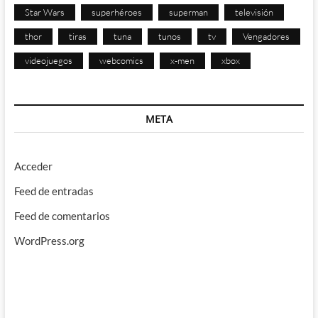
Star Wars
superhéroes
superman
televisión
thor
tiras
tuna
tunos
tv
Vengadores
videojuegos
webcomics
x-men
xbox
META
Acceder
Feed de entradas
Feed de comentarios
WordPress.org