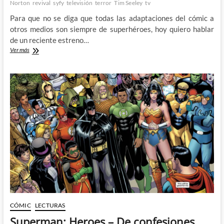
Norton
revival
syfy
televisión
terror
Tim Seeley
tv
Para que no se diga que todas las adaptaciones del cómic a
otros medios son siempre de superhéroes, hoy quiero hablar
de un reciente estreno…
Revival,
Ver más
el
cómic
de
Seeley
y
Norton
cobra
nueva
vida
en
televisión
CÓMIC
LECTURAS
Superman: Heroes – De confesiones