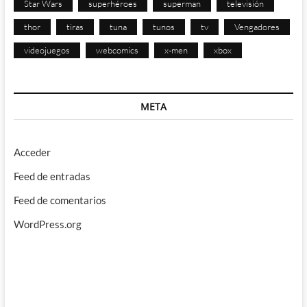
Star Wars
superhéroes
superman
televisión
thor
tiras
tuna
tunos
tv
Vengadores
videojuegos
webcomics
x-men
xbox
META
Acceder
Feed de entradas
Feed de comentarios
WordPress.org