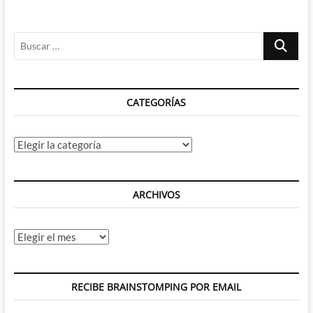
Seeley
y
Mike
Buscar
Norton
nos
…
presentan
a
los
CATEGORÍAS
otros
muertos
vivientes
Categorías
ARCHIVOS
Archivos
RECIBE BRAINSTOMPING POR EMAIL