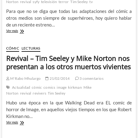
Norton
revival
syfy
televisión
terror
Tim Seeley
tv
Para que no se diga que todas las adaptaciones del cómic a
otros medios son siempre de superhéroes, hoy quiero hablar
de un reciente estreno…
Revival,
Ver más
el
cómic
de
CÓMIC
LECTURAS
Seeley
Revival – Tim Seeley y Mike Norton nos
y
Norton
presentan a los otros muertos vivientes
cobra
nueva
M'Rabo Mhulargo
21/02/2014
3 comentarios
vida
en
Actualidad
cómic
comics
image
kirkman
Mike
televisión
Norton
revival
revivers
Tim Seeley
Hubo una época en la que Walking Dead era EL comic de
horror de Image, en aquellos viejos tiempos en los que Robert
Kirkman no…
Revival
Ver más
–
Tim