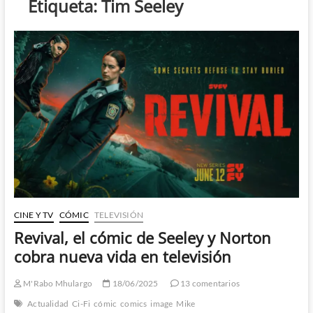
Etiqueta:
Tim Seeley
CINE Y TV
CÓMIC
TELEVISIÓN
Revival, el cómic de Seeley y Norton
cobra nueva vida en televisión
M'Rabo Mhulargo
18/06/2025
13 comentarios
Actualidad
Ci-Fi
cómic
comics
image
Mike