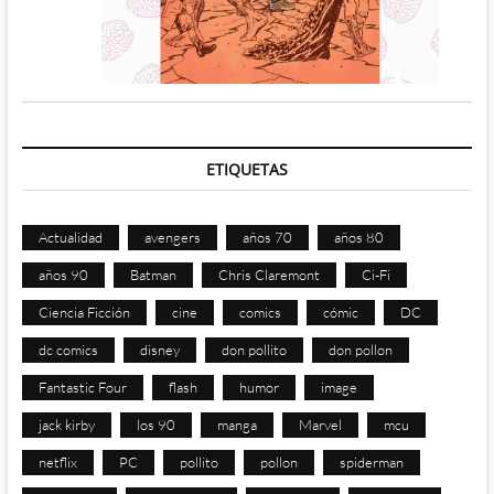
ETIQUETAS
Actualidad
avengers
años 70
años 80
años 90
Batman
Chris Claremont
Ci-Fi
Ciencia Ficción
cine
comics
cómic
DC
dc comics
disney
don pollito
don pollon
Fantastic Four
flash
humor
image
jack kirby
los 90
manga
Marvel
mcu
netflix
PC
pollito
pollon
spiderman