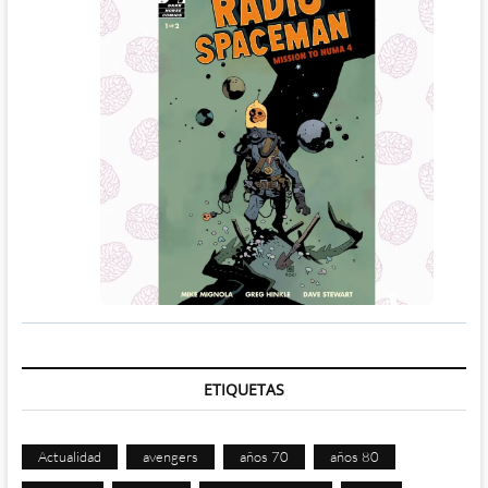
ETIQUETAS
Actualidad
avengers
años 70
años 80