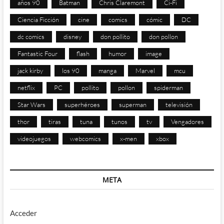
años 90
Batman
Chris Claremont
Ci-Fi
Ciencia Ficción
cine
comics
cómic
DC
dc comics
disney
don pollito
don pollon
Fantastic Four
flash
humor
image
jack kirby
los 90
manga
Marvel
mcu
netflix
PC
pollito
pollon
spiderman
Star Wars
superhéroes
superman
televisión
thor
tiras
tuna
tunos
tv
Vengadores
videojuegos
webcomics
x-men
xbox
META
Acceder