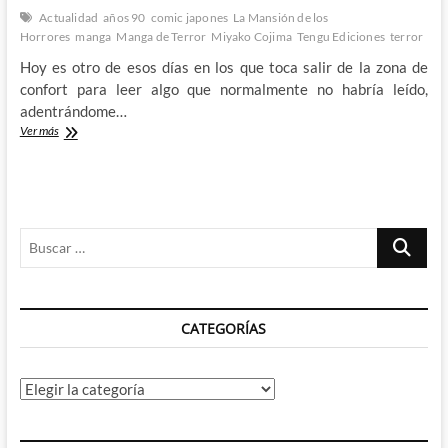
Actualidad
años 90
comic japones
La Mansión de los
Horrores
manga
Manga de Terror
Miyako Cojima
Tengu Ediciones
terror
Hoy es otro de esos días en los que toca salir de la zona de
confort para leer algo que normalmente no habría leído,
adentrándome…
Comedia
Ver más
negra
con
La
Mansión
de
Buscar
los
Horrores
…
de
Miyako
Cojima
CATEGORÍAS
Categorías