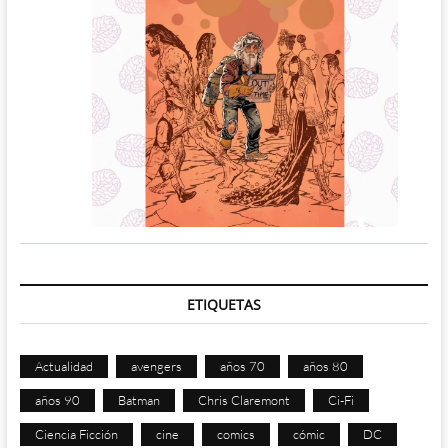
ETIQUETAS
Actualidad
avengers
años 70
años 80
años 90
Batman
Chris Claremont
Ci-Fi
Ciencia Ficción
cine
comics
cómic
DC