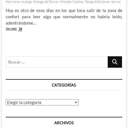
Horrores
manga
Manga de Terror
Miyako Cojima
Tengu Ediciones
terror
Hoy es otro de esos días en los que toca salir de la zona de
confort para leer algo que normalmente no habría leído,
adentrándome…
Comedia
Ver más
negra
con
La
Mansión
de
Buscar
los
Horrores
…
de
Miyako
Cojima
CATEGORÍAS
Categorías
ARCHIVOS