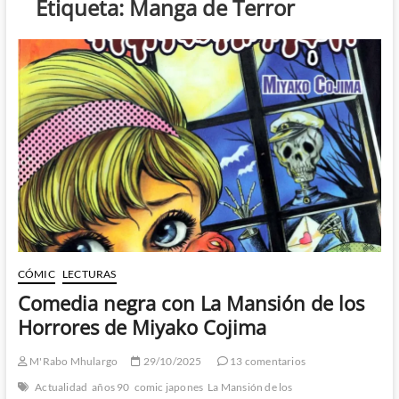
Etiqueta:
Manga de Terror
CÓMIC
LECTURAS
Comedia negra con La Mansión de los
Horrores de Miyako Cojima
M'Rabo Mhulargo
29/10/2025
13 comentarios
Actualidad
años 90
comic japones
La Mansión de los