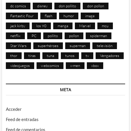
dc comics
disney
don pollito
don pollon
Fantastic Four
flash
humor
image
jack kirby
los 90
manga
Marvel
mcu
netflix
PC
pollito
pollon
spiderman
Star Wars
superhéroes
superman
televisión
thor
tiras
tuna
tunos
tv
Vengadores
videojuegos
webcomics
x-men
xbox
META
Acceder
Feed de entradas
Feed de comentarios