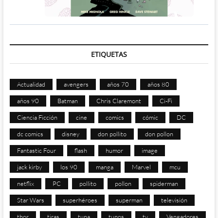
ETIQUETAS
Actualidad
avengers
años 70
años 80
años 90
Batman
Chris Claremont
Ci-Fi
Ciencia Ficción
cine
comics
cómic
DC
dc comics
disney
don pollito
don pollon
Fantastic Four
flash
humor
image
jack kirby
los 90
manga
Marvel
mcu
netflix
PC
pollito
pollon
spiderman
Star Wars
superhéroes
superman
televisión
thor
tiras
tuna
tunos
tv
Vengadores