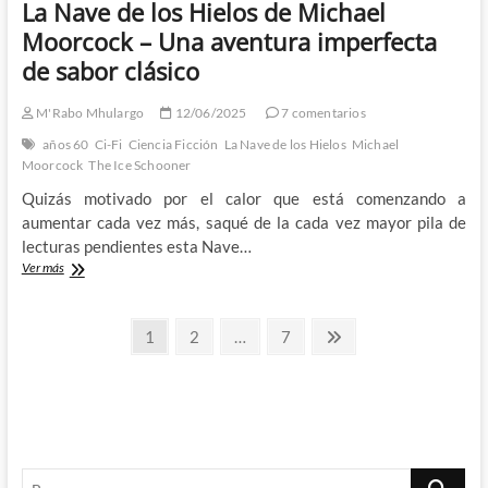
La Nave de los Hielos de Michael
Moorcock – Una aventura imperfecta
de sabor clásico
M'Rabo Mhulargo
12/06/2025
7 comentarios
años 60
Ci-Fi
Ciencia Ficción
La Nave de los Hielos
Michael
Moorcock
The Ice Schooner
Quizás motivado por el calor que está comenzando a
aumentar cada vez más, saqué de la cada vez mayor pila de
lecturas pendientes esta Nave…
La
Ver más
Nave
de
Paginación
los
Página
Página
Página
Página
1
2
…
7
Hielos
siguiente
de
de
Michael
entradas
Moorcock
–
Una
aventura
Buscar
imperfecta