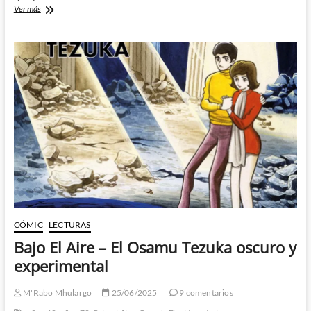
Jimmy
Ver más
Olsen,
el
seductor
de
la
Edad
de
Plata
CÓMIC
LECTURAS
Bajo El Aire – El Osamu Tezuka oscuro y
experimental
M'Rabo Mhulargo
25/06/2025
9 comentarios