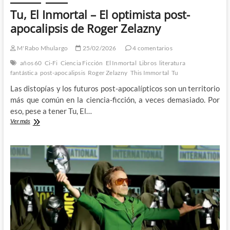
Tu, El Inmortal – El optimista post-
apocalipsis de Roger Zelazny
M'Rabo Mhulargo
25/02/2026
4 comentarios
años 60
Ci-Fi
Ciencia Ficción
El Inmortal
Libros
literatura
fantástica
post-apocalipsis
Roger Zelazny
This Immortal
Tu
Las distopías y los futuros post-apocalípticos son un territorio
más que común en la ciencia-ficción, a veces demasiado. Por
eso, pese a tener Tu, El…
Tu,
Ver más
El
Inmortal
–
El
optimista
post-
apocalipsis
de
Roger
Zelazny