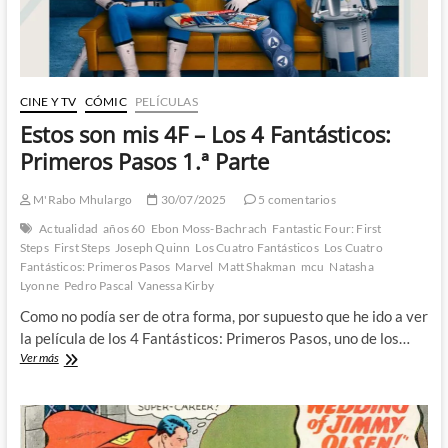
Parte
CINE Y TV
CÓMIC
PELÍCULAS
Estos son mis 4F – Los 4 Fantásticos:
Primeros Pasos 1.ª Parte
M'Rabo Mhulargo
30/07/2025
5 comentarios
Actualidad
años 60
Ebon Moss-Bachrach
Fantastic Four: First
Steps
First Steps
Joseph Quinn
Los Cuatro Fantásticos
Los Cuatro
Fantásticos: Primeros Pasos
Marvel
Matt Shakman
mcu
Natasha
Lyonne
Pedro Pascal
Vanessa Kirby
Como no podía ser de otra forma, por supuesto que he ido a ver
la película de los 4 Fantásticos: Primeros Pasos, uno de los…
Estos
Ver más
son
mis
4F
–
Los