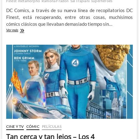
Finest
metamorpho
Ramona Fradon
Sal Trapiani
superhéroes
DC Comics, a través de su nueva línea de recopilatorios DC
Finest, está recuperando, entre otras cosas, muchísimos
cómics clásicos que llevaban demasiado tiempo sin…
Descubriendo
Ver más
al
Metamorpho
clásico
de
Haney,
Fradon
y
Trapani
CINE Y TV
CÓMIC
PELÍCULAS
Tan cerca y tan lejos – Los 4