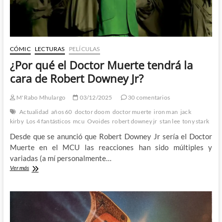
CÓMIC
LECTURAS
PELÍCULAS
¿Por qué el Doctor Muerte tendrá la
cara de Robert Downey Jr?
M'Rabo Mhulargo
03/12/2025
30 comentarios
Actualidad
años 60
doctor doom
doctor muerte
iron man
jack
kirby
Los 4 fantásticos
mcu
Ovoides
robert downey jr
stan lee
tony stark
Desde que se anunció que Robert Downey Jr sería el Doctor
Muerte en el MCU las reacciones han sido múltiples y
variadas (a mí personalmente…
¿Por
Ver más
qué
el
Doctor
Muerte
tendrá
la