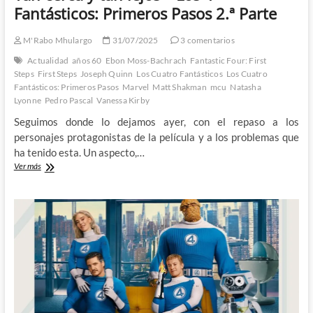
Fantásticos: Primeros Pasos 2.ª Parte
M'Rabo Mhulargo
31/07/2025
3 comentarios
Actualidad
años 60
Ebon Moss-Bachrach
Fantastic Four: First
Steps
First Steps
Joseph Quinn
Los Cuatro Fantásticos
Los Cuatro
Fantásticos: Primeros Pasos
Marvel
Matt Shakman
mcu
Natasha
Lyonne
Pedro Pascal
Vanessa Kirby
Seguimos donde lo dejamos ayer, con el repaso a los
personajes protagonistas de la película y a los problemas que
ha tenido esta. Un aspecto,…
Tan
Ver más
cerca
y
tan
lejos
–
Los
4
Fantásticos:
Primeros
Pasos
2.ª