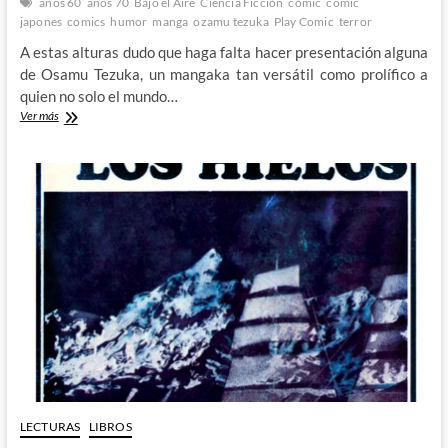
años 60
años 70
Bajo el Aire
Ciencia Ficción
cómic
comic
japones
comics
humor
manga
ozamu tezuka
Play Comic
terror
A estas alturas dudo que haga falta hacer presentación alguna
de Osamu Tezuka, un mangaka tan versátil como prolífico a
quien no solo el mundo…
Bajo
Ver más
El
Aire
–
El
Osamu
Tezuka
oscuro
y
experimental
LECTURAS
LIBROS