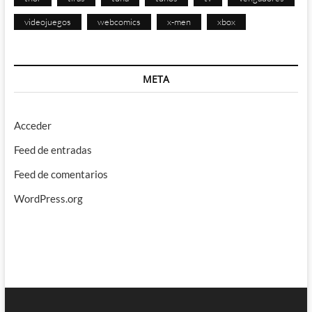
videojuegos
webcomics
x-men
xbox
META
Acceder
Feed de entradas
Feed de comentarios
WordPress.org