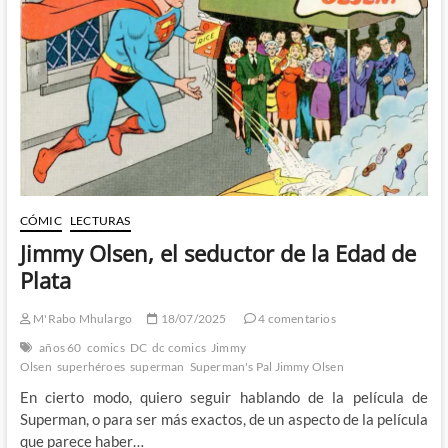
4
Fantásticos:
Primeros
Pasos
1.ª
Parte
CÓMIC
LECTURAS
Jimmy Olsen, el seductor de la Edad de
Plata
M'Rabo Mhulargo
18/07/2025
4 comentarios
años 60
comics
DC
dc comics
Jimmy
Olsen
superhéroes
superman
Superman's Pal Jimmy Olsen
En cierto modo, quiero seguir hablando de la película de
Superman, o para ser más exactos, de un aspecto de la película
que parece haber…