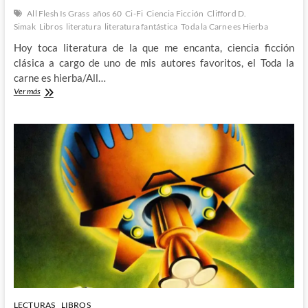
All Flesh Is Grass
años 60
Ci-Fi
Ciencia Ficción
Clifford D.
Simak
Libros
literatura
literatura fantástica
Toda la Carne es Hierba
Hoy toca literatura de la que me encanta, ciencia ficción
clásica a cargo de uno de mis autores favoritos, el Toda la
carne es hierba/All…
El
Ver más
miedo
a
lo
diferente
con
Toda
la
carne
es
hierba
de
Clifford
D.
Simak
LECTURAS
LIBROS