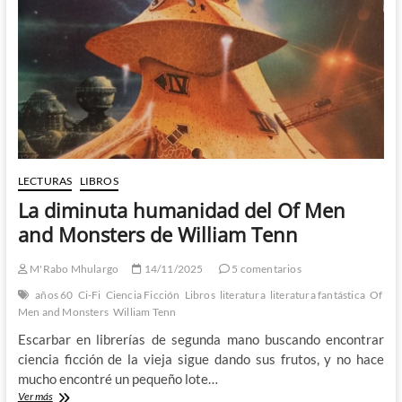
cara
de
Robert
Downey
Jr?
LECTURAS
LIBROS
La diminuta humanidad del Of Men
and Monsters de William Tenn
M'Rabo Mhulargo
14/11/2025
5 comentarios
años 60
Ci-Fi
Ciencia Ficción
Libros
literatura
literatura fantástica
Of
Men and Monsters
William Tenn
Escarbar en librerías de segunda mano buscando encontrar
ciencia ficción de la vieja sigue dando sus frutos, y no hace
mucho encontré un pequeño lote…
La
Ver más