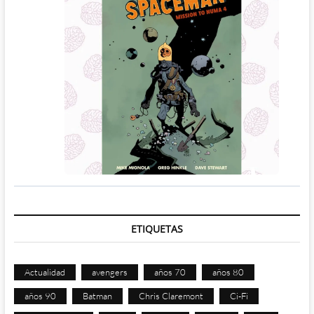
ETIQUETAS
Actualidad
avengers
años 70
años 80
años 90
Batman
Chris Claremont
Ci-Fi