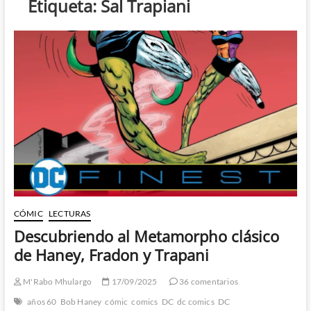
Etiqueta:
Sal Trapiani
CÓMIC
LECTURAS
Descubriendo al Metamorpho clásico
de Haney, Fradon y Trapani
M'Rabo Mhulargo
17/09/2025
36 comentarios
años 60
Bob Haney
cómic
comics
DC
dc comics
DC