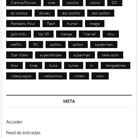
Ciencia Ficción
cine
comics
cómic
DC
dc comics
disney
don pollito
don pollon
Fantastic Four
flash
humor
image
jack kirby
los 90
manga
Marvel
mcu
netflix
PC
pollito
pollon
spiderman
Star Wars
superhéroes
superman
televisión
thor
tiras
tuna
tunos
tv
Vengadores
videojuegos
webcomics
x-men
xbox
META
Acceder
Feed de entradas