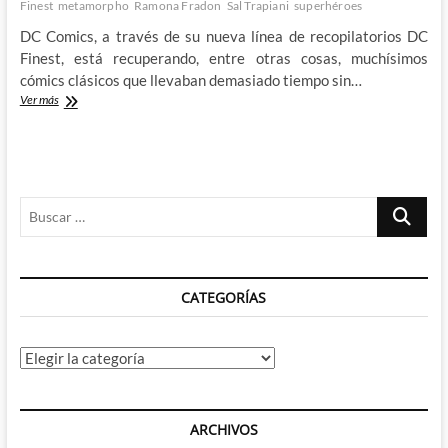
Finest
metamorpho
Ramona Fradon
Sal Trapiani
superhéroes
DC Comics, a través de su nueva línea de recopilatorios DC
Finest, está recuperando, entre otras cosas, muchísimos
cómics clásicos que llevaban demasiado tiempo sin…
Descubriendo
Ver más
al
Metamorpho
clásico
de
Haney,
Buscar
Fradon
y
…
Trapani
CATEGORÍAS
Categorías
ARCHIVOS