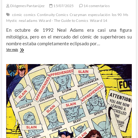
Diógenes Pantarújez
15/07/2025
14 comentarios
cómic
comics
Continuity Comics
Crazyman
especulación
los 90
Ms
Mystic
neal adams
Wizard - The Guide to Comics
Wizard 14
En octubre de 1992 Neal Adams era casi una figura
mitológica, pero en el mercado del cómic de superhéroes su
nombre estaba completamente eclipsado por…
Neal
Ver más
Adams,
el
ogro
de
la
industria:
Wizard,
The
Guide
to
Comics
#14