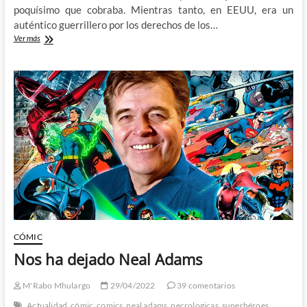
poquísimo que cobraba. Mientras tanto, en EEUU, era un
auténtico guerrillero por los derechos de los…
La
Ver más
semana
de
Neal
Adams
(I):
Tritón
sale
del
agua
CÓMIC
Nos ha dejado Neal Adams
M'Rabo Mhulargo
29/04/2022
39 comentarios
Actualidad
cómic
comics
neal adams
necrologicas
superhéroes