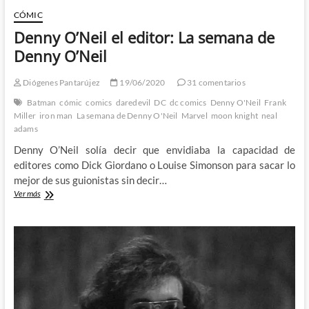
CÓMIC
Denny O’Neil el editor: La semana de
Denny O’Neil
Diógenes Pantarújez
19/06/2020
31 comentarios
Batman
cómic
comics
daredevil
DC
dc comics
Denny O'Neil
Frank
Miller
iron man
La semana de Denny O'Neil
Marvel
moon knight
neal
adams
Denny O’Neil solía decir que envidiaba la capacidad de
editores como Dick Giordano o Louise Simonson para sacar lo
mejor de sus guionistas sin decir…
Denny
Ver más
O’Neil
el
editor:
La
semana
de
Denny
O’Neil