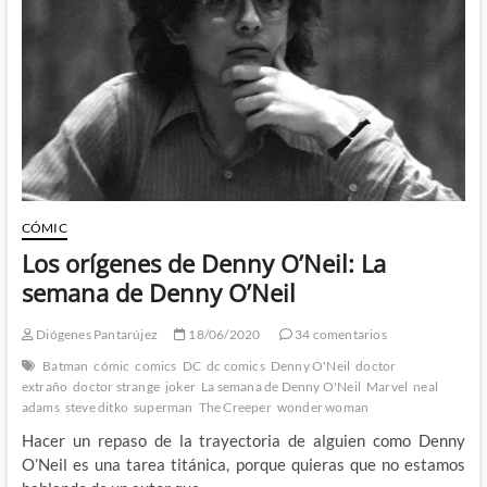
CÓMIC
Los orígenes de Denny O’Neil: La
semana de Denny O’Neil
Diógenes Pantarújez
18/06/2020
34 comentarios
Batman
cómic
comics
DC
dc comics
Denny O'Neil
doctor
extraño
doctor strange
joker
La semana de Denny O'Neil
Marvel
neal
adams
steve ditko
superman
The Creeper
wonder woman
Hacer un repaso de la trayectoria de alguien como Denny
O’Neil es una tarea titánica, porque quieras que no estamos