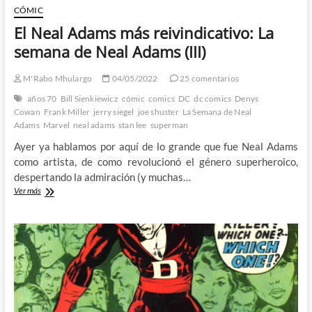
CÓMIC
El Neal Adams más reivindicativo: La
semana de Neal Adams (III)
M'Rabo Mhulargo
04/05/2022
25 comentarios
años 70
Bill Sienkiewicz
cómic
comics
DC
dc comics
Denys
Cowan
Frank Miller
jerry siegel
joe shuster
La Semana de Neal
Adams
Marvel
neal adams
stan lee
superman
Ayer ya hablamos por aquí de lo grande que fue Neal Adams
como artista, de como revolucionó el género superheroico,
despertando la admiración (y muchas…
El
Ver más
Neal
Adams
más
reivindicativo:
La
semana
de
Neal
Adams