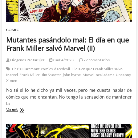
CÓMIC
Mutantes pasándolo mal: El día en que
Frank Miller salvó Marvel (II)
Diógenes Pantarújez
04/04/2023
72 comentarios
Chris Claremont
comics
daredevil
El día en que Frank Miller salvó
Marvel
Frank Miller
Jim Shooter
john byrne
Marvel
neal adams
Uncanny
X-men
No sé si lo he dicho ya mil veces, pero me cuesta hablar de
cómics que me encantan. No tengo la sensación de mantener
la…
Mutantes
Ver más
pasándolo
mal:
El
día
en