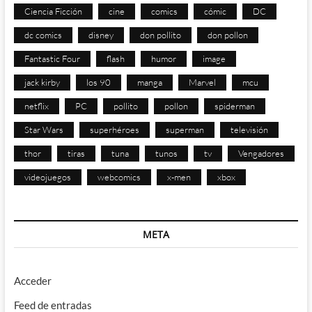
Ciencia Ficción
cine
comics
cómic
DC
dc comics
disney
don pollito
don pollon
Fantastic Four
flash
humor
image
jack kirby
los 90
manga
Marvel
mcu
netflix
PC
pollito
pollon
spiderman
Star Wars
superhéroes
superman
televisión
thor
tiras
tuna
tunos
tv
Vengadores
videojuegos
webcomics
x-men
xbox
META
Acceder
Feed de entradas