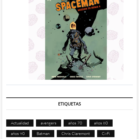
ETIQUETAS
Actualidad
avengers
años 70
años 80
años 90
Batman
Chris Claremont
Ci-Fi