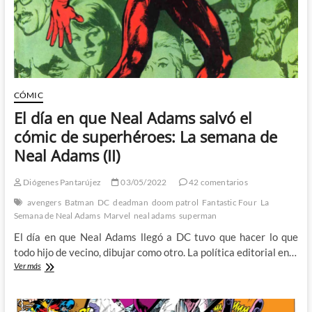
(III)
CÓMIC
El día en que Neal Adams salvó el
cómic de superhéroes: La semana de
Neal Adams (II)
Diógenes Pantarújez
03/05/2022
42 comentarios
avengers
Batman
DC
deadman
doom patrol
Fantastic Four
La
Semana de Neal Adams
Marvel
neal adams
superman
El día en que Neal Adams llegó a DC tuvo que hacer lo que
todo hijo de vecino, dibujar como otro. La política editorial en…
El
Ver más
día
en
que