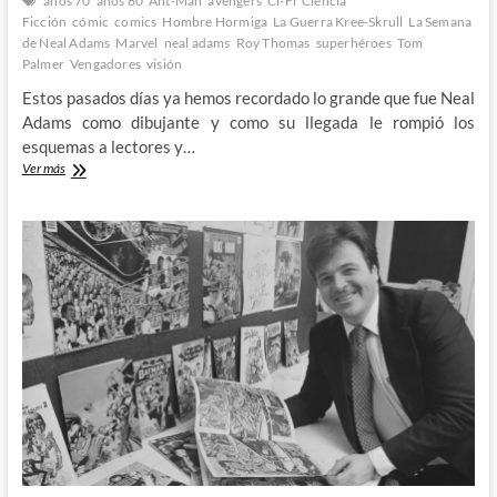
años 70
años 80
Ant-Man
avengers
Ci-Fi
Ciencia
Ficción
cómic
comics
Hombre Hormiga
La Guerra Kree-Skrull
La Semana
de Neal Adams
Marvel
neal adams
Roy Thomas
superhéroes
Tom
Palmer
Vengadores
visión
Estos pasados días ya hemos recordado lo grande que fue Neal
Adams como dibujante y como su llegada le rompió los
esquemas a lectores y…
El
Ver más
viaje
alucinante
de
Neal
Adams
y
la
Visión:
La
semana
de
Neal
Adams
(V)