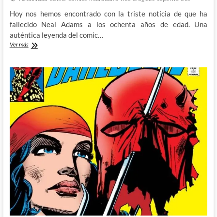
Hoy nos hemos encontrado con la triste noticia de que ha
fallecido Neal Adams a los ochenta años de edad. Una
auténtica leyenda del comic…
Nos
Ver más
ha
dejado
Neal
Adams