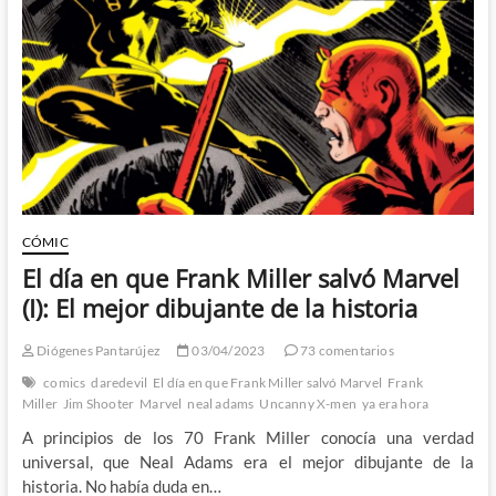
que
Frank
Miller
salvó
Marvel
(II)
CÓMIC
El día en que Frank Miller salvó Marvel
(I): El mejor dibujante de la historia
Diógenes Pantarújez
03/04/2023
73 comentarios
comics
daredevil
El día en que Frank Miller salvó Marvel
Frank
Miller
Jim Shooter
Marvel
neal adams
Uncanny X-men
ya era hora
A principios de los 70 Frank Miller conocía una verdad
universal, que Neal Adams era el mejor dibujante de la
historia. No había duda en…