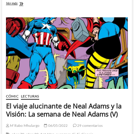
El
Ver más
día
en
que
Frank
Miller
salvó
Marvel
(I):
El
mejor
dibujante
de
la
historia
CÓMIC
LECTURAS
El viaje alucinante de Neal Adams y la
Visión: La semana de Neal Adams (V)
M'Rabo Mhulargo
06/05/2022
29 comentarios