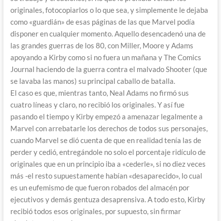
originales, fotocopiarlos o lo que sea, y simplemente le dejaba
como «guardián» de esas páginas de las que Marvel podía
disponer en cualquier momento. Aquello desencadenó una de
las grandes guerras de los 80, con Miller, Moore y Adams
apoyando a Kirby como si no fuera un mañana y The Comics
Journal haciendo de la guerra contra el malvado Shooter (que
se lavaba las manos) su principal caballo de batalla.
El caso es que, mientras tanto, Neal Adams no firmó sus
cuatro líneas y claro, no recibió los originales. Y así fue
pasando el tiempo y Kirby empezó a amenazar legalmente a
Marvel con arrebatarle los derechos de todos sus personajes,
cuando Marvel se dió cuenta de que en realidad tenía las de
perder y cedió, entregándole no solo el porcentaje ridículo de
originales que en un principio iba a «cederle», si no diez veces
más -el resto supuestamente habían «desaparecido», lo cual
es un eufemismo de que fueron robados del almacén por
ejecutivos y demás gentuza desaprensiva. A todo esto, Kirby
recibió todos esos originales, por supuesto, sin firmar