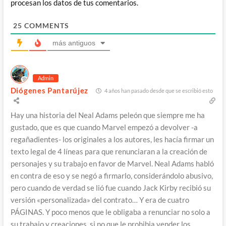
procesan los datos de tus comentarios.
25
COMMENTS
más antiguos
Admin
Diógenes Pantarújez
4 años han pasado desde que se escribió esto
Hay una historia del Neal Adams peleón que siempre me ha
gustado, que es que cuando Marvel empezó a devolver -a
regañadientes- los originales a los autores, les hacía firmar un
texto legal de 4 líneas para que renunciaran a la creación de
personajes y su trabajo en favor de Marvel. Neal Adams habló
en contra de eso y se negó a firmarlo, considerándolo abusivo,
pero cuando de verdad se lió fue cuando Jack Kirby recibió su
versión «personalizada» del contrato… Y era de cuatro
PÁGINAS. Y poco menos que le obligaba a renunciar no solo a
su trabajo y creaciones, si no que le prohibia vender los