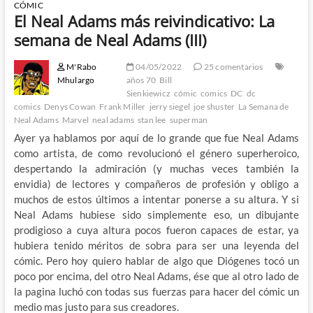
CÓMIC
El Neal Adams más reivindicativo: La
semana de Neal Adams (III)
M'Rabo
04/05/2022
25 comentarios
Mhulargo
años 70
Bill
Sienkiewicz
cómic
comics
DC
dc
comics
Denys Cowan
Frank Miller
jerry siegel
joe shuster
La Semana de
Neal Adams
Marvel
neal adams
stan lee
superman
Ayer ya hablamos por aquí de lo grande que fue Neal Adams
como artista, de como revolucionó el género superheroico,
despertando la admiración (y muchas veces también la
envidia) de lectores y compañeros de profesión y obligo a
muchos de estos últimos a intentar ponerse a su altura. Y si
Neal Adams hubiese sido simplemente eso, un dibujante
prodigioso a cuya altura pocos fueron capaces de estar, ya
hubiera tenido méritos de sobra para ser una leyenda del
cómic. Pero hoy quiero hablar de algo que Diógenes tocó un
poco por encima, del otro Neal Adams, ése que al otro lado de
la pagina luchó con todas sus fuerzas para hacer del cómic un
medio mas justo para sus creadores.