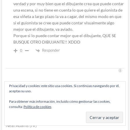
verdad y por muy bien que el dibujante crea que puede contar
una escena, si no tiene en cuenta lo que quiere el guionista de
esa viñeta a largo plazo la va a cagar, del mismo modo en que
si el guionista se cree que puede contar visualmente algo
mejor que el dibujante, va aviado.
Porque si lo puede contar mejor que el dibujante, QUE SE
BUSQUE OTRO DIBUJANTE!! XDDD
Responder
0
Privacidad y cookies: este sitio usa cookies. Si continúas navegando por él,
aceptas su uso.
Navegación
Entrada
Anterior
anterior:
El día en que Neal Adams salvó el cómic de superhéroes: La
de
Para obtener más información, incluido cómo gestionar las cookies,
semana de Neal Adams (II)
consulta:
Política de cookies
entradas
Entrada
Siguiente
siguiente:
Neal Adams y el nacimiento de John Stewart: La semana de
Neal Adams (IV)