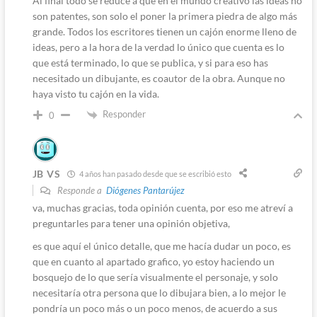
Al final todo se reduce a que en el mundo creativo las ideas no
son patentes, son solo el poner la primera piedra de algo más
grande. Todos los escritores tienen un cajón enorme lleno de
ideas, pero a la hora de la verdad lo único que cuenta es lo
que está terminado, lo que se publica, y si para eso has
necesitado un dibujante, es coautor de la obra. Aunque no
haya visto tu cajón en la vida.
Responder
0
JB VS
4 años han pasado desde que se escribió esto
Responde a
Diógenes Pantarújez
va, muchas gracias, toda opinión cuenta, por eso me atreví a
preguntarles para tener una opinión objetiva,
es que aquí el único detalle, que me hacía dudar un poco, es
que en cuanto al apartado grafico, yo estoy haciendo un
bosquejo de lo que sería visualmente el personaje, y solo
necesitaría otra persona que lo dibujara bien, a lo mejor le
pondría un poco más o un poco menos, de acuerdo a sus