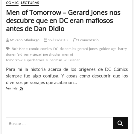
Jerry
CÓMIC
LECTURAS
Siegel
Men of Tomorrow – Gerard Jones nos
descubre que en DC eran mafiosos
antes de Dan Didio
M'Rabo Mhulargo
29/08/2013
1 comentario
Bob Kane
cómic
comics
DC
dc comics
gerard jones
golden age
harry
donenfeld
jerry siegel
joe shuster
men of
tomorrow
superhéroes
superman
will eisner
Para mí la historia acerca de los orígenes de DC Cómics
siempre fue algo confusa. Y cosas como descubrir que los
diversos personajes que acabarían…
Men
Ver más
of
Tomorrow
–
Gerard
Jones
Buscar
nos
descubre
…
que