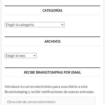
en
DC
CATEGORÍAS
eran
mafiosos
antes
de
Categorías
Dan
Didio
ARCHIVOS
Archivos
RECIBE BRAINSTOMPING POR EMAIL
Introduce tu correo electrónico para suscribirte a este
Brainstomping y recibir notificaciones de nuevas entradas.
Dirección
de