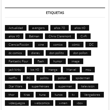
ETIQUETAS
Actualidad
avengers
años 70
años 80
años 90
Batman
Chris Claremont
Ci-Fi
Ciencia Ficción
cine
comics
cómic
DC
dc comics
disney
don pollito
don pollon
Fantastic Four
flash
humor
image
jack kirby
los 90
manga
Marvel
mcu
netflix
PC
pollito
pollon
spiderman
Star Wars
superhéroes
superman
televisión
thor
tiras
tuna
tunos
tv
Vengadores
videojuegos
webcomics
x-men
xbox