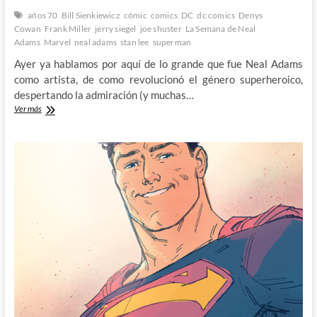
años 70
Bill Sienkiewicz
cómic
comics
DC
dc comics
Denys
Cowan
Frank Miller
jerry siegel
joe shuster
La Semana de Neal
Adams
Marvel
neal adams
stan lee
superman
Ayer ya hablamos por aquí de lo grande que fue Neal Adams
como artista, de como revolucionó el género superheroico,
despertando la admiración (y muchas…
El
Ver más
Neal
Adams
más
reivindicativo:
La
semana
de
Neal
Adams
(III)