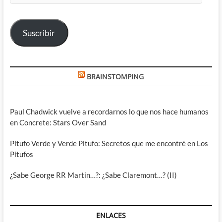
correo
electrónico
Suscribir
BRAINSTOMPING
Paul Chadwick vuelve a recordarnos lo que nos hace humanos
en Concrete: Stars Over Sand
Pitufo Verde y Verde Pitufo: Secretos que me encontré en Los
Pitufos
¿Sabe George RR Martin…?: ¿Sabe Claremont…? (II)
ENLACES