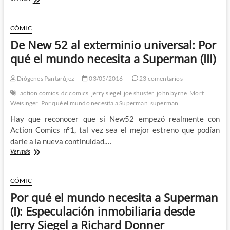
Comics
10
(1939)
CÓMIC
–
De New 52 al exterminio universal: Por
El
Superman
qué el mundo necesita a Superman (III)
del
ayer
Diógenes Pantarújez
03/05/2016
23 comentarios
que
necesitamos
action comics
dc comics
jerry siegel
joe shuster
john byrne
Mort
hoy
Weisinger
Por qué el mundo necesita a Superman
superman
Hay que reconocer que si New52 empezó realmente con
Action Comics nº1, tal vez sea el mejor estreno que podían
darle a la nueva continuidad.…
De
Ver más
New
52
al
CÓMIC
exterminio
Por qué el mundo necesita a Superman
universal:
Por
(I): Especulación inmobiliaria desde
qué
Jerry Siegel a Richard Donner
el