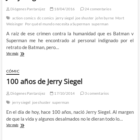
mundo
necesita
Diógenes Pantarújez
18/04/2016
24 comentarios
a
action comics
dc comics
jerry siegel
joe shuster
john byrne
Mort
Superman
Weisinger
Por qué el mundo necesita a Superman
superman
(III)
A raíz de ese crimen contra la humanidad que es Batman v
Superman me he encontrado al personal indignado por el
retrato de Batman, pero…
Por
Ver más
qué
el
mundo
CÓMIC
necesita
100 años de Jerry Siegel
a
Superman
(I):
Diógenes Pantarújez
17/10/2014
3 comentarios
Especulación
jerry siegel
joe shuster
superman
inmobiliaria
desde
En el día de hoy, hace 100 años, nació Jerry Siegel. Al margen
Jerry
de que la vida y algunos desalmados no le dieran todo lo…
Siegel
100
Ver más
a
años
Richard
de
Donner