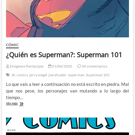
CÓMIC
¿Quién es Superman?: Superman 101
Diógenes Pantarújez
01/06/2020
34 comentarios
dc comics
jerry siegel
joe shuster
superman
Superman 101
Lo que vais a leer a continuación no está escrito en piedra. Mal
que nos pese, los personajes van mutando a lo largo del
tiempo…
¿Quién
Ver más
es
Superman?:
Superman
101