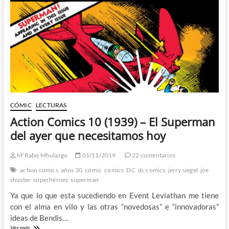
CÓMIC
LECTURAS
Action Comics 10 (1939) – El Superman
del ayer que necesitamos hoy
M'Rabo Mhulargo
01/11/2019
22 comentarios
action comics
años 30
cómic
comics
DC
dc comics
jerry siegel
joe
shuster
superhéroes
superman
Ya que lo que esta sucediendo en Event Leviathan me tiene
con el alma en vilo y las otras “novedosas” e “innovadoras”
ideas de Bendis…
Action
Ver más