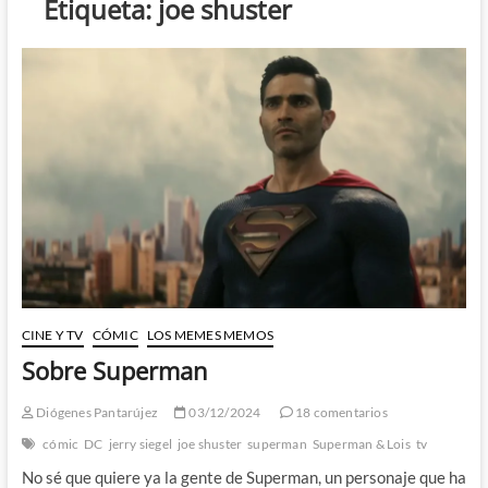
Etiqueta:
joe shuster
CINE Y TV
CÓMIC
LOS MEMES MEMOS
Sobre Superman
Diógenes Pantarújez
03/12/2024
18 comentarios
cómic
DC
jerry siegel
joe shuster
superman
Superman & Lois
tv
No sé que quiere ya la gente de Superman, un personaje que ha