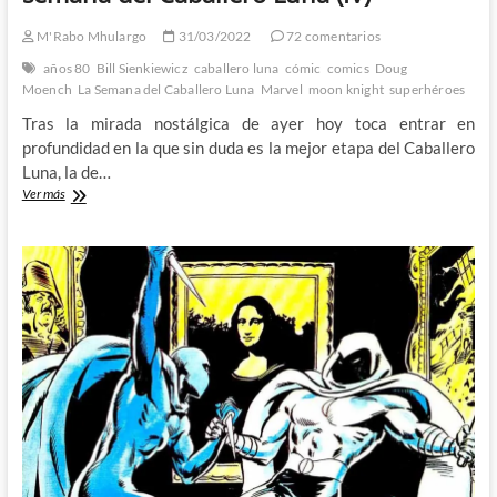
M'Rabo Mhulargo
31/03/2022
72 comentarios
años 80
Bill Sienkiewicz
caballero luna
cómic
comics
Doug
Moench
La Semana del Caballero Luna
Marvel
moon knight
superhéroes
Tras la mirada nostálgica de ayer hoy toca entrar en
profundidad en la que sin duda es la mejor etapa del Caballero
Luna, la de…
El
Ver más
Puño
de
Moench
y
Sienkiewicz
–
La
semana
del
Caballero
Luna
(IV)