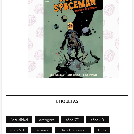
ETIQUETAS
Actualidad
avengers
años 70
años 80
años 90
Batman
Chris Claremont
Ci-Fi