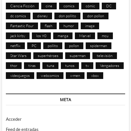
Ciencia Ficción
cine
comics
cómic
DC
dc comics
disney
don pollito
don pollon
Fantastic Four
flash
humor
image
jack kirby
los 90
manga
Marvel
mcu
netflix
PC
pollito
pollon
spiderman
Star Wars
superhéroes
superman
televisión
thor
tiras
tuna
tunos
tv
Vengadores
videojuegos
webcomics
x-men
xbox
META
Acceder
Feed de entradas