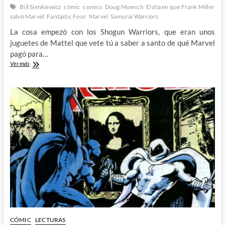
Bill Sienkiewicz
cómic
comics
Doug Moench
El día en que Frank Miller
salvó Marvel
Fantastic Four
Marvel
Samurai Warriors
La cosa empezó con los Shogun Warriors, que eran unos
juguetes de Mattel que vete tú a saber a santo de qué Marvel
pagó para…
¿Dónde
Ver más
está
el
nulificador
supremo
cuando
lo
necesitas?:
El
día
en
que
Frank
Miller
salvó
Marvel
(XX)
CÓMIC
LECTURAS