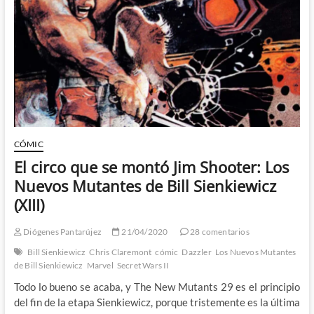
los
80:
Los
Nuevos
Mutantes
de
Bill
Sienkiewicz
(XIV)
CÓMIC
El circo que se montó Jim Shooter: Los
Nuevos Mutantes de Bill Sienkiewicz
(XIII)
Diógenes Pantarújez
21/04/2020
28 comentarios
Bill Sienkiewicz
Chris Claremont
cómic
Dazzler
Los Nuevos Mutantes
de Bill Sienkiewicz
Marvel
Secret Wars II
Todo lo bueno se acaba, y The New Mutants 29 es el principio
del fin de la etapa Sienkiewicz, porque tristemente es la última