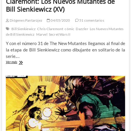
Claremont: Los Nuevos Mutantes de
Bill Sienkiewicz (XV)
Diógenes Pantarújez
04/05/2020
51 comentarios
Bill Sienkiewicz
Chris Claremont
cómic
Dazzler
Los Nuevos Mutantes
de Bill Sienkiewicz
Marvel
Secret Wars II
Y con el número 31 de The New Mutantes llegamos al final de
la etapa de Bill Sienkiewicz como dibujante en solitario de la
serie.…
Los
Ver más
Nuevos
Mutantes
de
Chris
Claremont:
Los
Nuevos
Mutantes
de
Bill
Sienkiewicz
(XV)