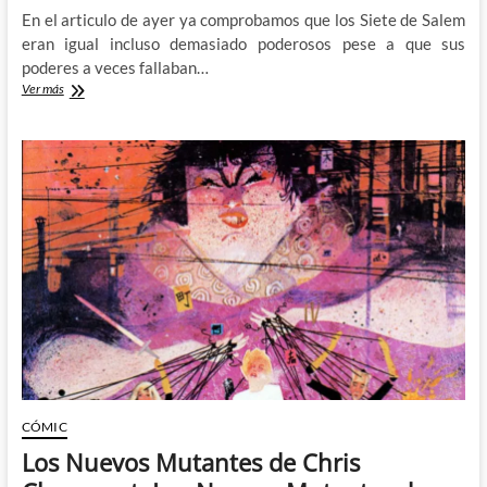
En el articulo de ayer ya comprobamos que los Siete de Salem
eran igual incluso demasiado poderosos pese a que sus
poderes a veces fallaban…
Agatha:
Ver más
House
of
Harkness
–
El
rocambolesco
árbol
genealógico
de
Agatha
Harkness
CÓMIC
Los Nuevos Mutantes de Chris