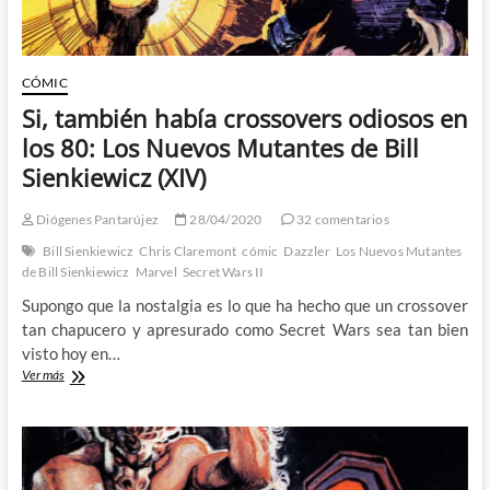
CÓMIC
Si, también había crossovers odiosos en
los 80: Los Nuevos Mutantes de Bill
Sienkiewicz (XIV)
Diógenes Pantarújez
28/04/2020
32 comentarios
Bill Sienkiewicz
Chris Claremont
cómic
Dazzler
Los Nuevos Mutantes
de Bill Sienkiewicz
Marvel
Secret Wars II
Supongo que la nostalgia es lo que ha hecho que un crossover
tan chapucero y apresurado como Secret Wars sea tan bien
visto hoy en…
Si,
Ver más
también
había
crossovers
odiosos
en