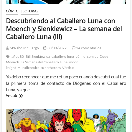
CÓMIC
LECTURAS
Descubriendo al Caballero Luna con
Moench y Sienkiewicz – La semana del
Caballero Luna (III)
M'Rabo Mhulargo
30/03/2022
14 comentarios
años 80
Bill Sienkiewicz
caballero luna
cómic
comics
Doug
Moench
La Semana del Caballero Luna
moon
knight
Mundicomics
superhéroes
Vértice
Yo debo reconocer que me reí un poco cuando descubrí cual fue
la primera toma de contacto de Diógenes con el Caballero
Luna, ya que…
Descubriendo
Ver más
al
Caballero
Luna
con
Moench
y