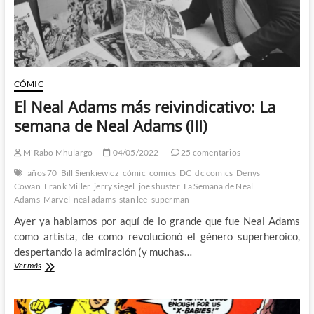
Frank
Miller
salvó
Marvel
(X)
CÓMIC
El Neal Adams más reivindicativo: La
semana de Neal Adams (III)
M'Rabo Mhulargo
04/05/2022
25 comentarios
años 70
Bill Sienkiewicz
cómic
comics
DC
dc comics
Denys
Cowan
Frank Miller
jerry siegel
joe shuster
La Semana de Neal
Adams
Marvel
neal adams
stan lee
superman
Ayer ya hablamos por aquí de lo grande que fue Neal Adams
como artista, de como revolucionó el género superheroico,
despertando la admiración (y muchas…
El
Ver más
Neal
Adams
más