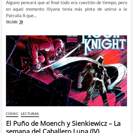
Alguno pensará que al final todo era cuestión de tiempo, pero
en aquel momento Illyana tenía más pinta de unirse a la
Patrulla X que…
La
Ver más
culpa
es
de
Doug
Ramsey:
Los
orígenes
de
Illyana
Rasputin
(V)
CÓMIC
LECTURAS
El Puño de Moench y Sienkiewicz – La
semana del Caballero Luna (IV)