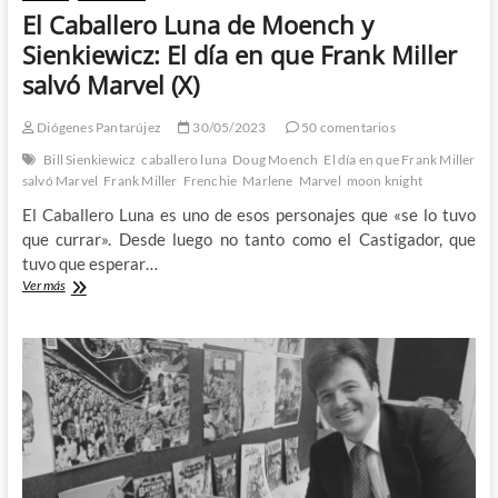
El Caballero Luna de Moench y
Sienkiewicz: El día en que Frank Miller
salvó Marvel (X)
Diógenes Pantarújez
30/05/2023
50 comentarios
Bill Sienkiewicz
caballero luna
Doug Moench
El día en que Frank Miller
salvó Marvel
Frank Miller
Frenchie
Marlene
Marvel
moon knight
El Caballero Luna es uno de esos personajes que «se lo tuvo
que currar». Desde luego no tanto como el Castigador, que
tuvo que esperar…
El
Ver más
Caballero
Luna
de
Moench
y
Sienkiewicz:
El
día
en
que