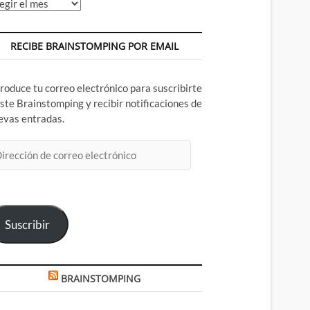
chivos
RECIBE BRAINSTOMPING POR EMAIL
troduce tu correo electrónico para suscribirte
este Brainstomping y recibir notificaciones de
evas entradas.
rección
rreo
ectrónico
Suscribir
BRAINSTOMPING