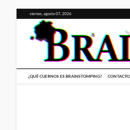
Saltar
viernes, agosto 07, 2026
al
contenido
¿QUÉ CUERNOS ES BRAINSTOMPING?
CONTACTO