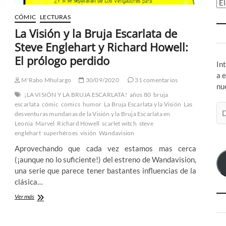
Ar
CÓMIC
LECTURAS
La Visión y la Bruja Escarlata de
Steve Englehart y Richard Howell:
El prólogo perdido
In
a 
M'Rabo Mhulargo
30/09/2020
31 comentarios
nu
¡LA VISIÓN Y LA BRUJA ESCARLATA!
años 80
bruja
escarlata
cómic
comics
humor
La Bruja Escarlata y la Visión
Las
Di
desventuras mundanas de la Visión y la Bruja Escarlata en
de
Leonia
Marvel
Richard Howell
scarlet witch
steve
co
englehart
superhéroes
visión
Wandavision
el
Aprovechando que cada vez estamos mas cerca
(¡aunque no lo suficiente!) del estreno de Wandavision,
una serie que parece tener bastantes influencias de la
clásica…
La
Ver más
Visión
y
la