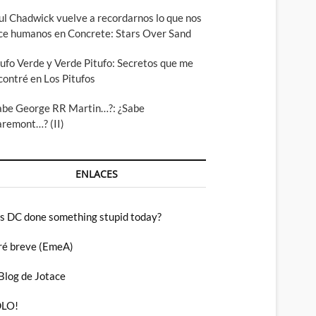
ul Chadwick vuelve a recordarnos lo que nos
ce humanos en Concrete: Stars Over Sand
tufo Verde y Verde Pitufo: Secretos que me
contré en Los Pitufos
abe George RR Martin…?: ¿Sabe
aremont…? (II)
ENLACES
s DC done something stupid today?
ré breve (EmeA)
 Blog de Jotace
LO!