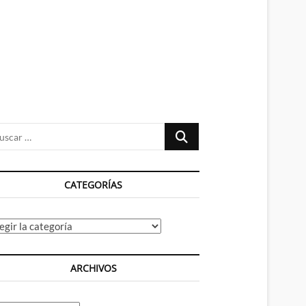
n
ú
Buscar
…
CATEGORÍAS
tegorías
ARCHIVOS