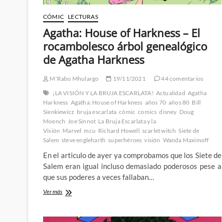
CÓMIC
LECTURAS
Agatha: House of Harkness – El
rocambolesco árbol genealógico
de Agatha Harkness
M'Rabo Mhulargo
19/11/2021
44 comentarios
¡LA VISIÓN Y LA BRUJA ESCARLATA!
Actualidad
Agatha
Harkness
Agatha: House of Harkness
años 70
años 80
Bill
Sienkiewicz
bruja escarlata
cómic
comics
disney
Doug
Moench
Joe Sinnot
La Bruja Escarlata y la
Visión
Marvel
mcu
Richard Howell
scarlet witch
Siete de
Salem
steve engleharth
superhéroes
visión
Wanda Maximoff
En el articulo de ayer ya comprobamos que los Siete de
Salem eran igual incluso demasiado poderosos pese a
que sus poderes a veces fallaban…
Agatha:
Ver más
House
of
Harkness