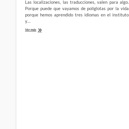
Las localizaciones, las traducciones, valen para algo.
Porque puede que vayamos de políglotas por la vida
porque hemos aprendido tres idiomas en el instituto
y…
Hulka,
Ver más
She-
Hulk
y
la
Bruja
Escarlata:
Traduciendo,
traduciendo,
triunfé
escandalizando