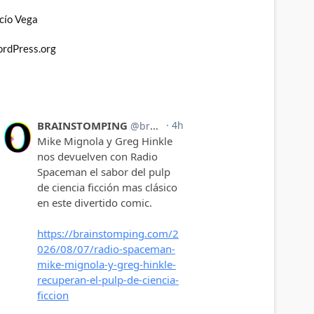
cío Vega
rdPress.org