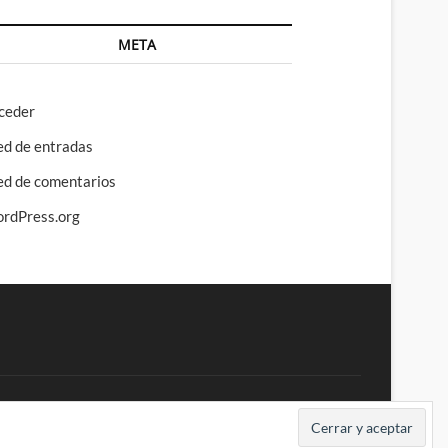
META
ceder
ed de entradas
ed de comentarios
rdPress.org