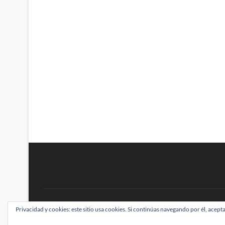
BRAINSTOMPING
Privacidad y cookies: este sitio usa cookies. Si continúas navegando por él, acepta
| Diseñado por:
Theme Freesia
|
WordPress
| ©