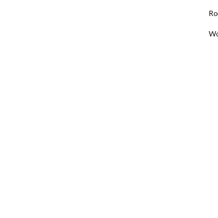
Ro
Wo