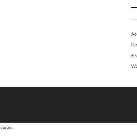
Ac
Fe
Fe
Wo
s su uso.
 Todos los derechos reservados