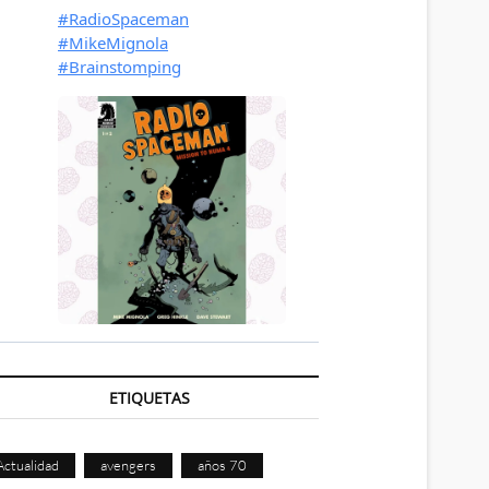
ETIQUETAS
Actualidad
avengers
años 70