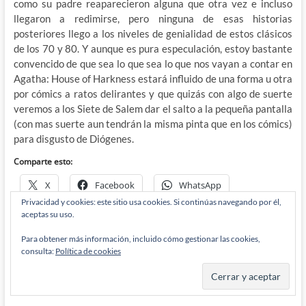
como su padre reaparecieron alguna que otra vez e incluso
llegaron a redimirse, pero ninguna de esas historias
posteriores llego a los niveles de genialidad de estos clásicos
de los 70 y 80. Y aunque es pura especulación, estoy bastante
convencido de que sea lo que sea lo que nos vayan a contar en
Agatha: House of Harkness estará influido de una forma u otra
por cómics a ratos delirantes y que quizás con algo de suerte
veremos a los Siete de Salem dar el salto a la pequeña pantalla
(con mas suerte aun tendrán la misma pinta que en los cómics)
para disgusto de Diógenes.
Comparte esto:
X
Facebook
WhatsApp
Privacidad y cookies: este sitio usa cookies. Si continúas navegando por él,
Reddit
Tumblr
Correo electrónico
aceptas su uso.
Para obtener más información, incluido cómo gestionar las cookies,
Más
consulta:
Política de cookies