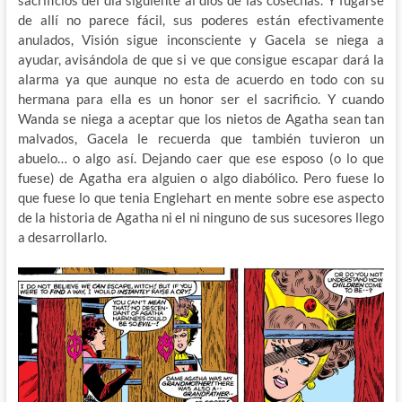
sacrificios del día siguiente al dios de las cosechas. Y fugarse
de allí no parece fácil, sus poderes están efectivamente
anulados, Visión sigue inconsciente y Gacela se niega a
ayudar, avisándola de que si ve que consigue escapar dará la
alarma ya que aunque no esta de acuerdo en todo con su
hermana para ella es un honor ser el sacrificio. Y cuando
Wanda se niega a aceptar que los nietos de Agatha sean tan
malvados, Gacela le recuerda que también tuvieron un
abuelo… o algo así. Dejando caer que ese esposo (o lo que
fuese) de Agatha era alguien o algo diabólico. Pero fuese lo
que fuese lo que tenia Englehart en mente sobre ese aspecto
de la historia de Agatha ni el ni ninguno de sus sucesores llego
a desarrollarlo.