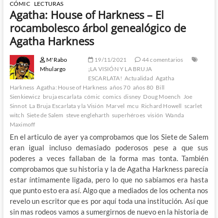
CÓMIC
LECTURAS
Agatha: House of Harkness – El
rocambolesco árbol genealógico de
Agatha Harkness
M'Rabo
19/11/2021
44 comentarios
Mhulargo
¡LA VISIÓN Y LA BRUJA
ESCARLATA!
Actualidad
Agatha
Harkness
Agatha: House of Harkness
años 70
años 80
Bill
Sienkiewicz
bruja escarlata
cómic
comics
disney
Doug Moench
Joe
Sinnot
La Bruja Escarlata y la Visión
Marvel
mcu
Richard Howell
scarlet
witch
Siete de Salem
steve engleharth
superhéroes
visión
Wanda
Maximoff
En el articulo de ayer ya comprobamos que los Siete de Salem
eran igual incluso demasiado poderosos pese a que sus
poderes a veces fallaban de la forma mas tonta. También
comprobamos que su historia y la de Agatha Harkness parecía
estar íntimamente ligada, pero lo que no sabíamos era hasta
que punto esto era así. Algo que a mediados de los ochenta nos
revelo un escritor que es por aquí toda una institución. Así que
sin mas rodeos vamos a sumergirnos de nuevo en la historia de