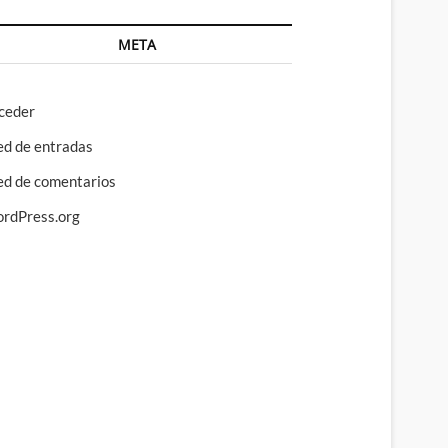
META
ceder
ed de entradas
ed de comentarios
rdPress.org