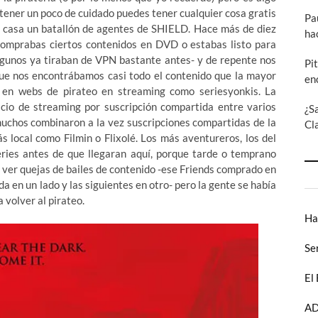
 a tener un poco de cuidado puedes tener cualquier cosa
gratis
Pa
de casa un batallón de agentes de SHIELD. Hace más de diez
ha
 comprabas ciertos contenidos en DVD o estabas listo para
 algunos ya tiraban de VPN bastante antes- y de repente nos
Pi
que nos encontrábamos casi todo el contenido que la mayor
en
 en webs de pirateo en streaming como seriesyonkis. La
icio de streaming por suscripción compartida entre varios
¿S
uchos combinaron a la vez suscripciones compartidas de la
Cl
 local como Filmin o Flixolé. Los más aventureros, los del
eries antes de que llegaran aquí, porque tarde o temprano
ver quejas de bailes de contenido -ese Friends comprado en
 en un lado y las siguientes en otro- pero la gente se había
 volver al pirateo.
Ha
Se
El
AD