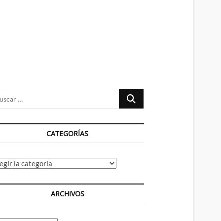
n
ú
Buscar
…
CATEGORÍAS
tegorías
ARCHIVOS