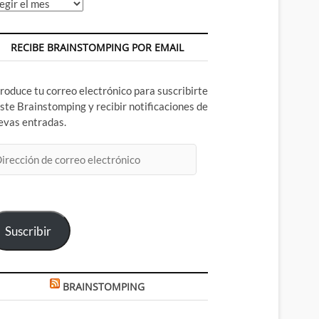
chivos
RECIBE BRAINSTOMPING POR EMAIL
troduce tu correo electrónico para suscribirte
este Brainstomping y recibir notificaciones de
evas entradas.
rección
rreo
ectrónico
Suscribir
BRAINSTOMPING