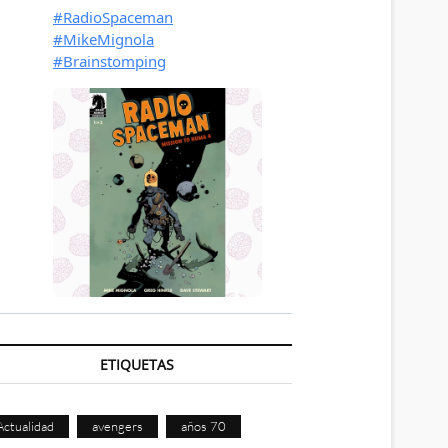
ETIQUETAS
Actualidad
avengers
años 70