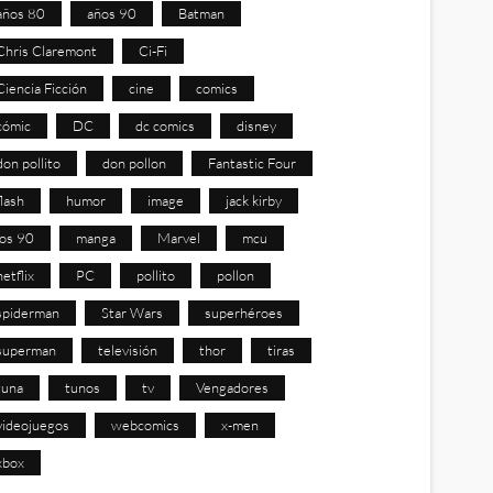
años 80
años 90
Batman
Chris Claremont
Ci-Fi
Ciencia Ficción
cine
comics
cómic
DC
dc comics
disney
don pollito
don pollon
Fantastic Four
flash
humor
image
jack kirby
los 90
manga
Marvel
mcu
netflix
PC
pollito
pollon
spiderman
Star Wars
superhéroes
superman
televisión
thor
tiras
tuna
tunos
tv
Vengadores
videojuegos
webcomics
x-men
xbox