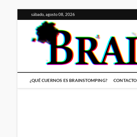
Saltar
sábado, agosto 08, 2026
al
contenido
¿QUÉ CUERNOS ES BRAINSTOMPING?
CONTACTO