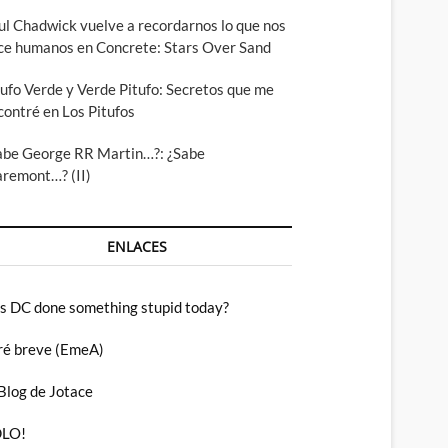
ul Chadwick vuelve a recordarnos lo que nos
ce humanos en Concrete: Stars Over Sand
tufo Verde y Verde Pitufo: Secretos que me
contré en Los Pitufos
abe George RR Martin…?: ¿Sabe
aremont…? (II)
ENLACES
s DC done something stupid today?
ré breve (EmeA)
 Blog de Jotace
LO!