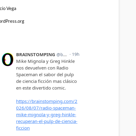
cío Vega
rdPress.org