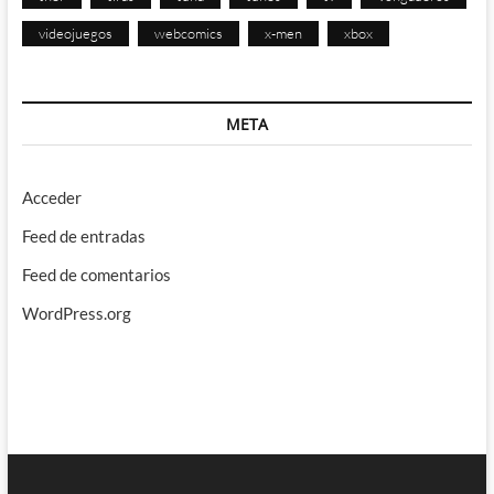
videojuegos
webcomics
x-men
xbox
META
Acceder
Feed de entradas
Feed de comentarios
WordPress.org