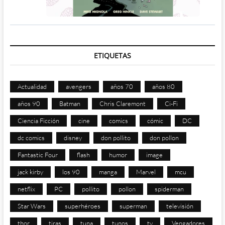
ETIQUETAS
Actualidad
avengers
años 70
años 80
años 90
Batman
Chris Claremont
Ci-Fi
Ciencia Ficción
cine
comics
cómic
DC
dc comics
disney
don pollito
don pollon
Fantastic Four
flash
humor
image
jack kirby
los 90
manga
Marvel
mcu
netflix
PC
pollito
pollon
spiderman
Star Wars
superhéroes
superman
televisión
thor
tiras
tuna
tunos
tv
Vengadores