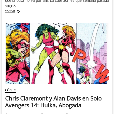
que la cosa no va por ahí. La cuestión es que semana pasada
surgió…
El
Ver más
peor
dibujante
del
mundo:
La
ciber
Hulka
CÓMIC
Chris Claremont y Alan Davis en Solo
Avengers 14: Hulka, Abogada