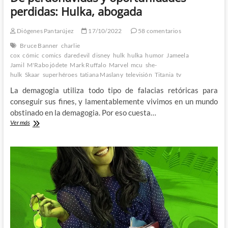
perdidas: Hulka, abogada
Diógenes Pantarújez
17/10/2022
58 comentarios
Bruce Banner
charlie
cox
cómic
comics
daredevil
disney
hulk
hulka
humor
Jameela
Jamil
M'Rabo jódete
Mark Ruffalo
Marvel
mcu
she-
hulk
Skaar
superhéroes
tatiana Maslany
televisión
Titania
tv
La demagogia utiliza todo tipo de falacias retóricas para
conseguir sus fines, y lamentablemente vivimos en un mundo
obstinado en la demagogia. Por eso cuesta…
De
Ver más
perdonavidas
y
oportunidades
perdidas:
Hulka,
abogada