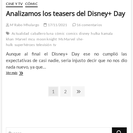
CINE Y TV
CÓMIC
Analizamos los teasers del Disney+ Day
M'Rabo Mhulargo
17/11/2021
16 comentarios
Actualidad
caballero luna
cómic
comics
disney
hulka
kamala
khan
Marvel
mcu
moon knight
Ms Marvel
she-
hulk
superhéroes
televisión
tv
Aunque al final el Disney+ Day ese no cumplió las
expectativas de casi nadie, seria injusto decir que no nos dio
nada nuevo, ya que…
Analizamos
Ver más
los
teasers
Paginación
del
Página
Página
Página
1
2
Disney+
siguiente
de
Day
entradas
Buscar