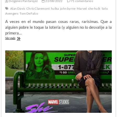
Diógenes Pantarújez
22/08/2022
71 comentarios
Alan Davis
Chris Claremont
hulka
john byrne
Marvel
she-hulk
Solo
Avengers
Tom DeFalco
A veces en el mundo pasan cosas raras, rarísimas. Que a
alguien pobre le toque la lotería (y alguien no lo desvalije a la
primera…
Chris
Ver más
Claremont
y
Alan
Davis
en
Solo
Avengers
14:
Hulka,
Abogada