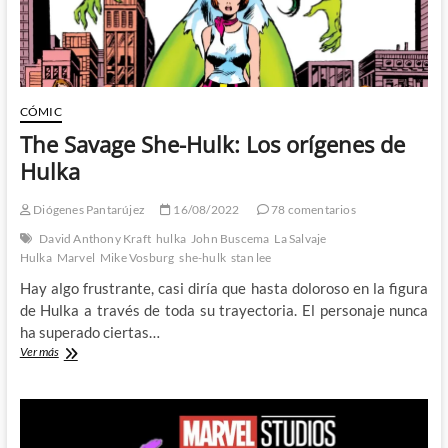
CÓMIC
The Savage She-Hulk: Los orígenes de
Hulka
Diógenes Pantarújez
16/08/2022
78 comentarios
David Anthony Kraft
hulka
John Buscema
La Salvaje
Hulka
Marvel
Mike Vosburg
she-hulk
stan lee
Hay algo frustrante, casi diría que hasta doloroso en la figura
de Hulka a través de toda su trayectoria. El personaje nunca
ha superado ciertas…
The
Ver más
Savage
She-
Hulk:
Los
orígenes