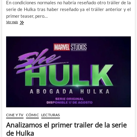
En condiciones normales no habría reseñado otro tráiler de la
serie de Hulka tras haber reseñado ya el tráiler anterior y el
primer teaser, pero…
She-
Ver más
Hulk:
Attorney
at
Law
–
la
Comic-
Con
de
San
Diego
nos
revela
un
nuevo
trailer
CINE Y TV
CÓMIC
LECTURAS
lleno
de
Analizamos el primer trailer de la serie
sorpresas
de Hulka