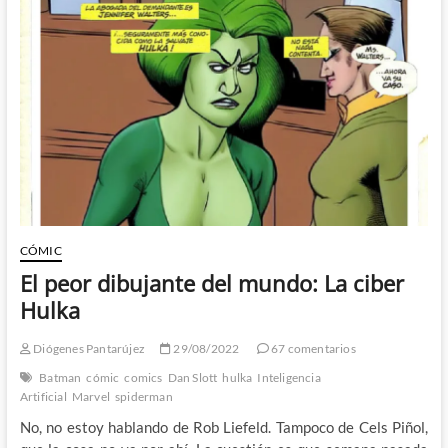
y
original
que
no
va
a
dejar
indiferente
a
nadie
CÓMIC
El peor dibujante del mundo: La ciber
Hulka
Diógenes Pantarújez
29/08/2022
67 comentarios
Batman
cómic
comics
Dan Slott
hulka
Inteligencia
Artificial
Marvel
spiderman
No, no estoy hablando de Rob Liefeld. Tampoco de Cels Piñol,