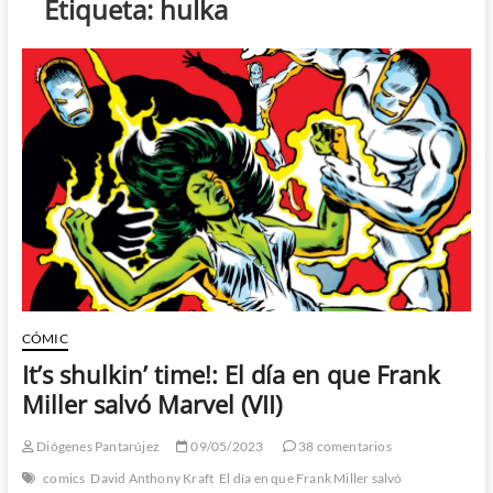
Etiqueta:
hulka
CÓMIC
It’s shulkin’ time!: El día en que Frank
Miller salvó Marvel (VII)
Diógenes Pantarújez
09/05/2023
38 comentarios
comics
David Anthony Kraft
El día en que Frank Miller salvó