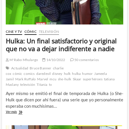
CINE Y TV
CÓMIC
TELEVISIÓN
Hulka: Un final satisfactorio y original
que no va a dejar indiferente a nadie
M'Rabo Mhulargo
14/10/2022
50 comentarios
Actualidad
Bruce Banner
charlie
cox
cómic
comics
daredevil
disney
hulk
hulka
humor
Jameela
Jamil
Mark Ruffalo
Marvel
mcu
she-hulk
Skaar
superhéroes
tatiana
Maslany
televisión
Titania
tv
Ayer mismo se emitió el final de temporada de Hulka (o She-
Hulk que dicen por ahí fuera) una serie que yo personalmente
esperaba con muchísimas…
Hulka:
Ver más
Un
final
satisfactorio