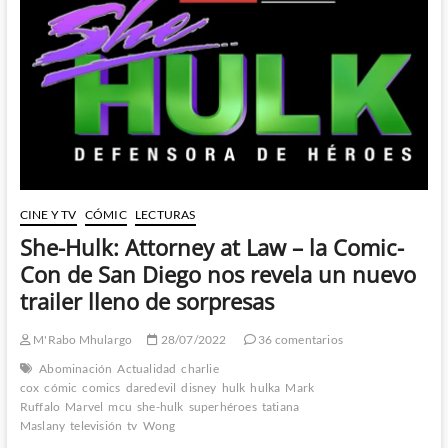
de
Hulka
CINE Y TV
CÓMIC
LECTURAS
She-Hulk: Attorney at Law – la Comic-
Con de San Diego nos revela un nuevo
trailer lleno de sorpresas
M'Rabo Mhulargo
28/07/2022
36 comentarios
Abominación
Actualidad
charlie
cox
cómic
comics
daredevil
disney
hulk
hulka
Mark
Ruffalo
Marvel
mcu
she-hulk
superhéroes
tatiana
Maslany
televisión
tv
Wong