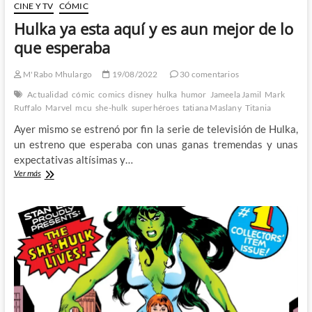
CINE Y TV
CÓMIC
Hulka ya esta aquí y es aun mejor de lo
que esperaba
M'Rabo Mhulargo
19/08/2022
30 comentarios
Actualidad
cómic
comics
disney
hulka
humor
Jameela Jamil
Mark
Ruffalo
Marvel
mcu
she-hulk
superhéroes
tatiana Maslany
Titania
Ayer mismo se estrenó por fin la serie de televisión de Hulka,
un estreno que esperaba con unas ganas tremendas y unas
expectativas altísimas y…
Hulka
Ver más
ya
esta
aquí
y
es
aun
mejor
de
lo
que
esperaba