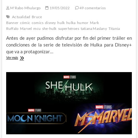
M'Rabo Mhulargo
19/05/2022
49 comentarios
Actualidad
Bruce
Banner
cómic
comics
disney
hulk
hulka
humor
Mark
Ruffalo
Marvel
mcu
she-hulk
superhéroes
tatiana Maslany
Titania
Antes de ayer pudimos disfrutar por fin del primer tráiler en
condiciones de la serie de televisión de Hulka para Disney+
que va a protagonizar…
Analizamos
Ver más
el
primer
trailer
de
la
serie
de
Hulka