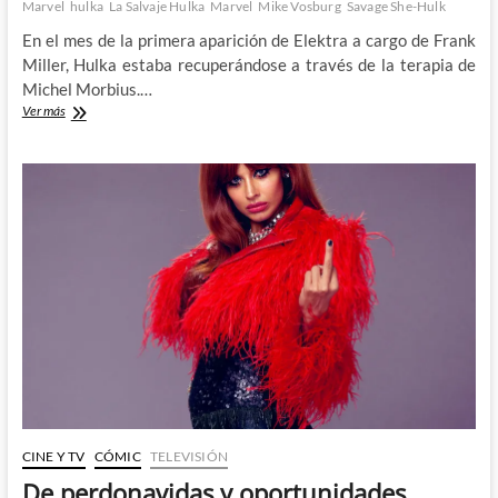
Marvel
hulka
La Salvaje Hulka
Marvel
Mike Vosburg
Savage She-Hulk
En el mes de la primera aparición de Elektra a cargo de Frank
Miller, Hulka estaba recuperándose a través de la terapia de
Michel Morbius.…
It’s
Ver más
shulkin’
time!:
El
día
en
que
Frank
Miller
salvó
Marvel
(VII)
CINE Y TV
CÓMIC
TELEVISIÓN
De perdonavidas y oportunidades