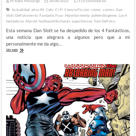
M'Rabo Mhulargo
26/08/2022
110 comentarios
Actualidad
años 90
Cafu
Ci-Fi
Ciencia Ficción
cómic
comics
Dan
Slott
DeFalcoverso
Fantastic Four
Hipertormenta
jodete diogenes
Los 4
fantásticos
Marvel
Nathaniel Richards
superhéroes
Tom DeFalco
Esta semana Dan Slott se ha despedido de los 4 Fantásticos,
una noticia que alegrara a algunos pero que a mi
personalmente me da algo…
Adiós
Ver más
a
la
etapa
de
Dan
Slott
en
los
4F
y
hola
de
nuevo
a
unos