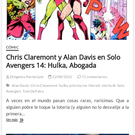
DeFalco
y
Ron
Frenz
CÓMIC
Chris Claremont y Alan Davis en Solo
Avengers 14: Hulka, Abogada
Diógenes Pantarújez
22/08/2022
71 comentarios
Alan Davis
Chris Claremont
hulka
john byrne
Marvel
she-hulk
Solo
Avengers
Tom DeFalco
A veces en el mundo pasan cosas raras, rarísimas. Que a
alguien pobre le toque la lotería (y alguien no lo desvalije a la
primera…
Chris
Ver más
Claremont
y