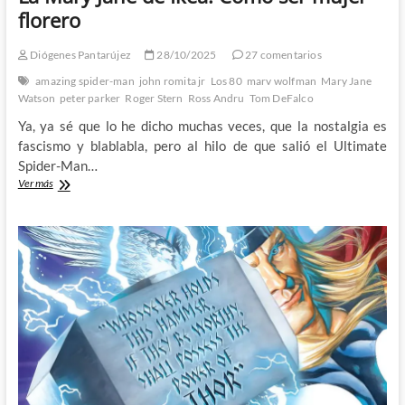
florero
Diógenes Pantarújez
28/10/2025
27 comentarios
amazing spider-man
john romita jr
Los 80
marv wolfman
Mary Jane
Watson
peter parker
Roger Stern
Ross Andru
Tom DeFalco
Ya, ya sé que lo he dicho muchas veces, que la nostalgia es
fascismo y blablabla, pero al hilo de que salió el Ultimate
Spider-Man…
La
Ver más
Mary
Jane
de
Ikea:
Cómo
ser
mujer
florero