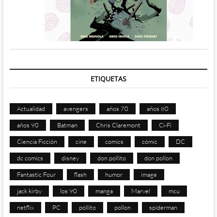
ETIQUETAS
Actualidad
avengers
años 70
años 80
años 90
Batman
Chris Claremont
Ci-Fi
Ciencia Ficción
cine
comics
cómic
DC
dc comics
disney
don pollito
don pollon
Fantastic Four
flash
humor
image
jack kirby
los 90
manga
Marvel
mcu
netflix
PC
pollito
pollon
spiderman