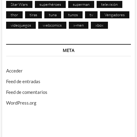
Star Wars
superhéroes
superman
televisión
thor
tiras
tuna
tunos
tv
Vengadores
videojuegos
webcomics
x-men
xbox
META
Acceder
Feed de entradas
Feed de comentarios
WordPress.org