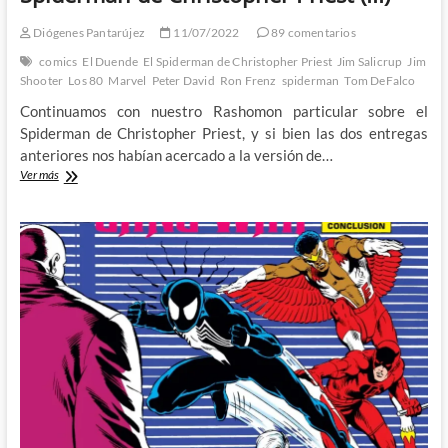
Diógenes Pantarújez
11/07/2022
89 comentarios
comics
El Duende
El Spiderman de Christopher Priest
Jim Salicrup
Jim
Shooter
Los 80
Marvel
Peter David
Ron Frenz
spiderman
Tom DeFalco
Continuamos con nuestro Rashomon particular sobre el
Spiderman de Christopher Priest, y si bien las dos entregas
anteriores nos habían acercado a la versión de…
La
Ver más
venganza
de
Tom
DeFalco:
El
Spiderman
de
Christopher
Priest
(III)