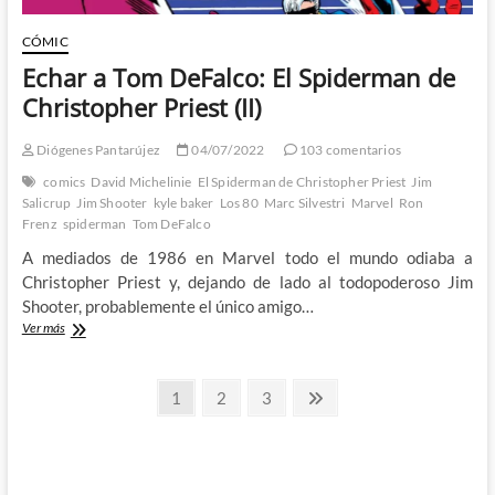
CÓMIC
Echar a Tom DeFalco: El Spiderman de
Christopher Priest (II)
Diógenes Pantarújez
04/07/2022
103 comentarios
comics
David Michelinie
El Spiderman de Christopher Priest
Jim
Salicrup
Jim Shooter
kyle baker
Los 80
Marc Silvestri
Marvel
Ron
Frenz
spiderman
Tom DeFalco
A mediados de 1986 en Marvel todo el mundo odiaba a
Christopher Priest y, dejando de lado al todopoderoso Jim
Shooter, probablemente el único amigo…
Echar
Ver más
a
Tom
Paginación
DeFalco:
Página
Página
Página
Página
1
2
3
El
siguiente
de
Spiderman
de
entradas
Christopher
Priest