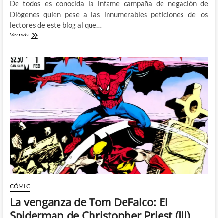
De todos es conocida la infame campaña de negación de
Diógenes quien pese a las innumerables peticiones de los
lectores de este blog al que…
¿El
Ver más
DeFalcoverso
va
a
llegar
o
ya
esta
aquí?
CÓMIC
La venganza de Tom DeFalco: El
Spiderman de Christopher Priest (III)