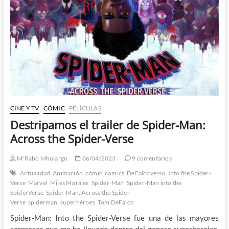
Thor
de
Al
Ewing
y
Martín
Cóccolo
y
los
nuevos
Thor
Corps
CINE Y TV
CÓMIC
PELÍCULAS
Destripamos el trailer de Spider-Man:
Across the Spider-Verse
M'Rabo Mhulargo
06/04/2023
9 comentarios
Actualidad
Animación
cómic
comics
DeFalcoverso
Into the Spider-
Verse
Marvel
Miles Morales
Spider-Man
Spider-Man into the
SpiderVerse
Spider-Man: Across the Spider-
Verse
spiderman
superhéroes
Tom DeFalco
Spider-Man: Into the Spider-Verse fue una de las mayores