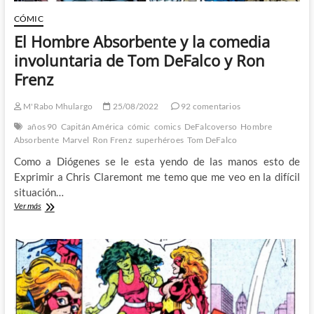
viejos
conocidos
CÓMIC
El Hombre Absorbente y la comedia
involuntaria de Tom DeFalco y Ron
Frenz
M'Rabo Mhulargo
25/08/2022
92 comentarios
años 90
Capitán América
cómic
comics
DeFalcoverso
Hombre
Absorbente
Marvel
Ron Frenz
superhéroes
Tom DeFalco
Como a Diógenes se le esta yendo de las manos esto de
Exprimir a Chris Claremont me temo que me veo en la difícil
situación…
El
Ver más
Hombre
Absorbente
y
la
comedia
involuntaria
de
Tom