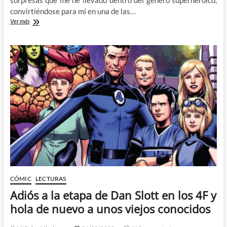
sorpresas que me he llevado dentro del genero superheroico,
convirtiéndose para mi en una de las…
Destripamos
Ver más
el
trailer
de
Spider-
Man:
Across
the
Spider-
Verse
CÓMIC
LECTURAS
Adiós a la etapa de Dan Slott en los 4F y
hola de nuevo a unos viejos conocidos