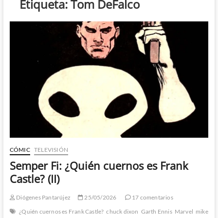
Etiqueta:
Tom DeFalco
CÓMIC
TELEVISIÓN
Semper Fi: ¿Quién cuernos es Frank
Castle? (II)
Diógenes Pantarújez
25/05/2026
17 comentarios
¿Quién cuernos es Frank Castle?
chuck dixon
Garth Ennis
Marvel
mike