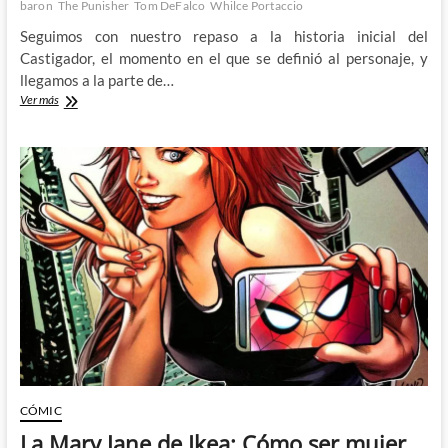
baron
The Punisher
Tom DeFalco
Whilce Portaccio
Seguimos con nuestro repaso a la historia inicial del
Castigador, el momento en el que se definió al personaje, y
llegamos a la parte de…
Semper
Ver más
Fi:
¿Quién
cuernos
es
Frank
Castle?
(II)
CÓMIC
La Mary Jane de Ikea: Cómo ser mujer