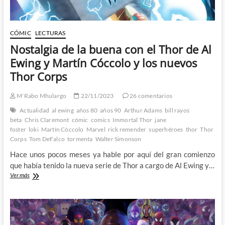
CÓMIC
LECTURAS
Nostalgia de la buena con el Thor de Al
Ewing y Martín Cóccolo y los nuevos
Thor Corps
M'Rabo Mhulargo
22/11/2023
26 comentarios
Actualidad
al ewing
años 80
años 90
Arthur Adams
bill rayos
beta
Chris Claremont
cómic
comics
Immortal Thor
jane
foster
loki
Martín Cóccolo
Marvel
rick remender
superhéroes
thor
Thor
Corps
Tom DeFalco
tormenta
Walter Simonson
Hace unos pocos meses ya hable por aquí del gran comienzo
que había tenido la nueva serie de Thor a cargo de Al Ewing y…
Nostalgia
Ver más
de
la
buena
con
el