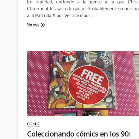
En realidad, entiendo a la gente a la que Chris
Claremont les saca de quicio. Probablemente conozcan
a la Patrulla X por Vertice o por…
Claremont
Ver más
y
el
liderazgo
de
la
Patrulla
X:
Wizard,
The
Guide
to
Comics
#2
(II)
CÓMIC
Coleccionando cómics en los 90: