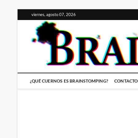
Saltar
viernes, agosto 07, 2026
al
contenido
¿QUÉ CUERNOS ES BRAINSTOMPING?
CONTACTO