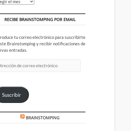
chivos
RECIBE BRAINSTOMPING POR EMAIL
troduce tu correo electrónico para suscribirte
este Brainstomping y recibir notificaciones de
evas entradas.
rección
rreo
ectrónico
Suscribir
BRAINSTOMPING