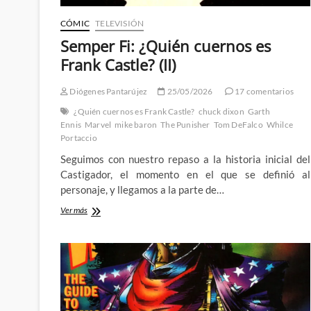
CÓMIC
TELEVISIÓN
Semper Fi: ¿Quién cuernos es
Frank Castle? (II)
Diógenes Pantarújez
25/05/2026
17 comentarios
¿Quién cuernos es Frank Castle?
chuck dixon
Garth
Ennis
Marvel
mike baron
The Punisher
Tom DeFalco
Whilce
Portaccio
Seguimos con nuestro repaso a la historia inicial del
Castigador, el momento en el que se definió al
personaje, y llegamos a la parte de…
Semper
Ver más
Fi:
¿Quién
cuernos
es
Frank
Castle?
(II)