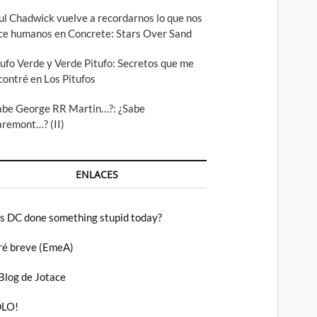
ul Chadwick vuelve a recordarnos lo que nos
ce humanos en Concrete: Stars Over Sand
tufo Verde y Verde Pitufo: Secretos que me
contré en Los Pitufos
abe George RR Martin…?: ¿Sabe
aremont…? (II)
ENLACES
s DC done something stupid today?
ré breve (EmeA)
 Blog de Jotace
LO!