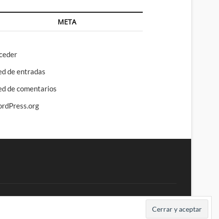
META
ceder
ed de entradas
ed de comentarios
rdPress.org