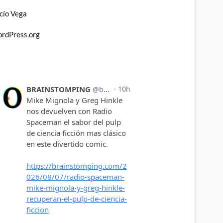
cío Vega
rdPress.org