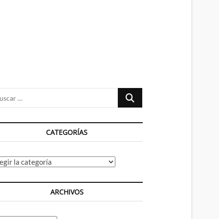
n
ú
Buscar
…
CATEGORÍAS
tegorías
ARCHIVOS