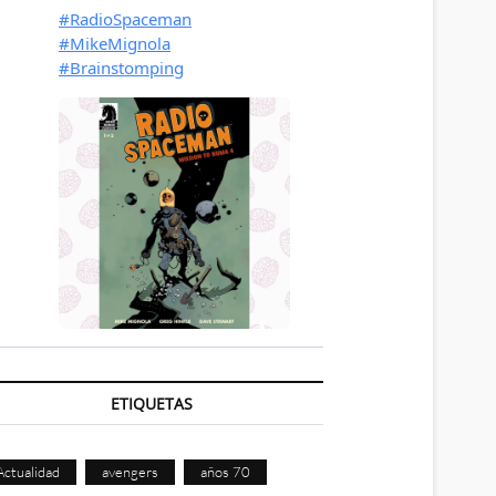
ETIQUETAS
Actualidad
avengers
años 70