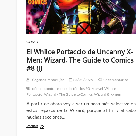
CÓMIC
El Whilce Portaccio de Uncanny X-
Men: Wizard, The Guide to Comics
#8 (I)
Diógenes Pantarújez
28/01/2025
19 comentarios
cómic
comics
especulación
los 90
Marvel
Whilce
Portaccio
Wizard - The Guide to Comics
Wizard 8
x-men
A partir de ahora voy a ser un poco más selectivo en
estos repasos de la Wizard, porque al fin y al cabo
muchas secciones…
El
Ver más
Whilce