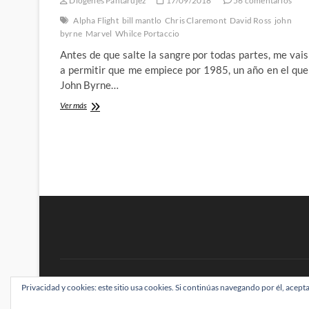
Diógenes Pantarújez
17/09/2018
56 comentarios
Alpha Flight
bill mantlo
Chris Claremont
David Ross
john
byrne
Marvel
Whilce Portaccio
Antes de que salte la sangre por todas partes, me vais
a permitir que me empiece por 1985, un año en el que
John Byrne…
Jim
Ver más
Lee,
Al
Milgrom
y
Alpha
Flight:
Los
orígenes
de
Jim
Lee
BRAINSTOMPING
Privacidad y cookies: este sitio usa cookies. Si continúas navegando por él, acepta
| Diseñado por:
Theme Freesia
|
WordPress
| ©