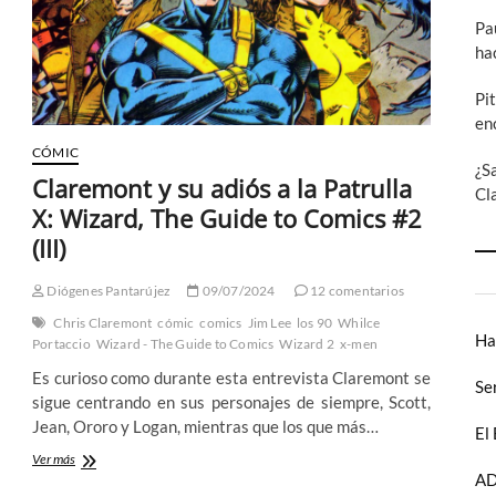
Comics
Pa
#15
ha
Pi
en
CÓMIC
¿S
Claremont y su adiós a la Patrulla
Cl
X: Wizard, The Guide to Comics #2
(III)
Diógenes Pantarújez
09/07/2024
12 comentarios
Chris Claremont
cómic
comics
Jim Lee
los 90
Whilce
Ha
Portaccio
Wizard - The Guide to Comics
Wizard 2
x-men
Es curioso como durante esta entrevista Claremont se
Se
sigue centrando en sus personajes de siempre, Scott,
Jean, Ororo y Logan, mientras que los que más…
El
Claremont
Ver más
y
AD