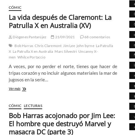
CÓMIC
La vida después de Claremont: La
Patrulla X en Australia (XV)
Diógenes Pantarújez
21/09/2021
68 comentarios
Bob Harras
Chris Claremont
Jim Lee
john byrne
La Patrulla
X
La Patrulla X en Australia
Marc Silvestri
Uncanny X-
men
Whilce Portaccio
A veces, por no perder el norte, tienes que hacer de
tripas corazón y no incluir algunos materiales la mar de
jugosos en la serie…
La
Ver más
vida
después
de
CÓMIC
LECTURAS
Claremont:
Bob Harras acojonado por Jim Lee:
La
Patrulla
El hombre que destruyó Marvel y
X
masacra DC (parte 3)
en