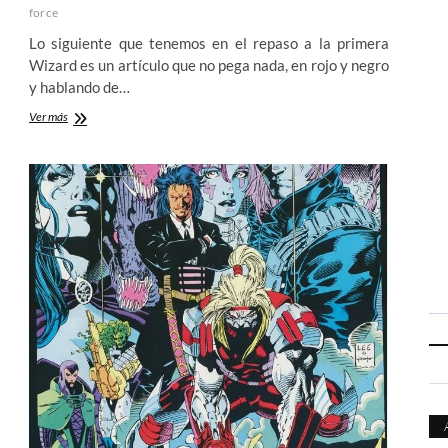
force
Lo siguiente que tenemos en el repaso a la primera
Wizard es un artículo que no pega nada, en rojo y negro
y hablando de…
Lo
Ver más
más
hot
de
agosto
del
91:
Wizard,
The
Guide
to
Comics
#1
(III)