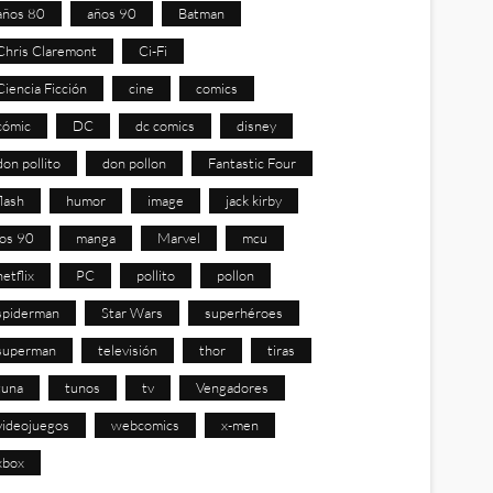
años 80
años 90
Batman
Chris Claremont
Ci-Fi
Ciencia Ficción
cine
comics
cómic
DC
dc comics
disney
don pollito
don pollon
Fantastic Four
flash
humor
image
jack kirby
los 90
manga
Marvel
mcu
netflix
PC
pollito
pollon
spiderman
Star Wars
superhéroes
superman
televisión
thor
tiras
tuna
tunos
tv
Vengadores
videojuegos
webcomics
x-men
xbox