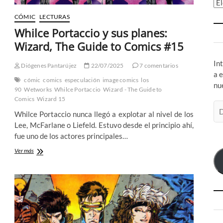
Ar
CÓMIC
LECTURAS
Whilce Portaccio y sus planes:
Wizard, The Guide to Comics #15
In
Diógenes Pantarújez
22/07/2025
7 comentarios
a 
cómic
comics
especulación
image comics
los
nu
90
Wetworks
Whilce Portaccio
Wizard - The Guide to
Comics
Wizard 15
Di
Whilce Portaccio nunca llegó a explotar al nivel de los
de
Lee, McFarlane o Liefeld. Estuvo desde el principio ahí,
co
fue uno de los actores principales…
el
Whilce
Ver más
Portaccio
y
sus
planes:
Wizard,
The
Guide
to