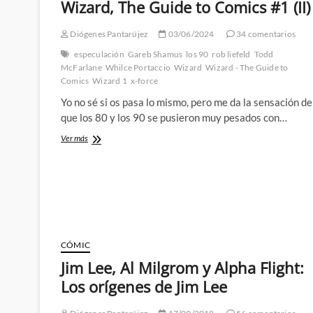
Wizard, The Guide to Comics #1 (II)
Diógenes Pantarújez
03/06/2024
34 comentarios
especulación
Gareb Shamus
los 90
rob liefeld
Todd
McFarlane
Whilce Portaccio
Wizard
Wizard - The Guide to
Comics
Wizard 1
x-force
Yo no sé si os pasa lo mismo, pero me da la sensación de
que los 80 y los 90 se pusieron muy pesados con…
Coleccionando
Ver más
cómics
en
los
90:
Wizard,
The
Guide
to
CÓMIC
Comics
Jim Lee, Al Milgrom y Alpha Flight:
#1
(II)
Los orígenes de Jim Lee