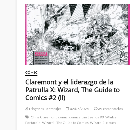
Portaccio
de
Uncanny
X-
Men:
Wizard,
The
Guide
to
Comics
#8
(I)
CÓMIC
Claremont y el liderazgo de la
Patrulla X: Wizard, The Guide to
Comics #2 (II)
Diógenes Pantarújez
02/07/2024
39 comentarios
Chris Claremont
cómic
comics
Jim Lee
los 90
Whilce
Portaccio
Wizard - The Guide to Comics
Wizard 2
x-men