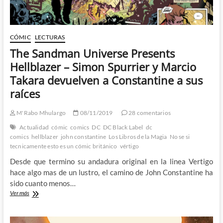
CÓMIC
LECTURAS
The Sandman Universe Presents
Hellblazer – Simon Spurrier y Marcio
Takara devuelven a Constantine a sus
raíces
M'Rabo Mhulargo
08/11/2019
28 comentarios
Actualidad
cómic
comics
DC
DC Black Label
dc
comics
hellblazer
john constantine
Los Libros de la Magia
No se si
tecnicamente esto es un cómic británico
vértigo
Desde que termino su andadura original en la linea Vertigo
hace algo mas de un lustro, el camino de John Constantine ha
sido cuanto menos…
The
Ver más
Sandman
Universe
Presents