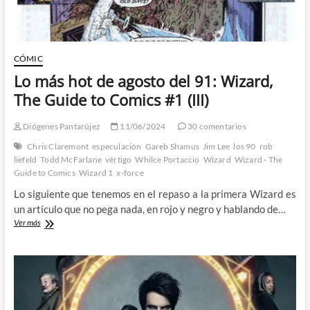
CÓMIC
Lo más hot de agosto del 91: Wizard,
The Guide to Comics #1 (III)
Diógenes Pantarújez
11/06/2024
30 comentarios
Chris Claremont
especulación
Gareb Shamus
Jim Lee
los 90
rob
liefeld
Todd McFarlane
vértigo
Whilce Portaccio
Wizard
Wizard - The
Guide to Comics
Wizard 1
x-force
Lo siguiente que tenemos en el repaso a la primera Wizard es
un artículo que no pega nada, en rojo y negro y hablando de…
Lo
Ver más
más
hot
de
agosto
del
91:
Wizard,