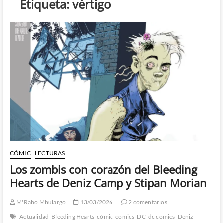
Etiqueta:
vértigo
CÓMIC
LECTURAS
Los zombis con corazón del Bleeding
Hearts de Deniz Camp y Stipan Morian
M'Rabo Mhulargo
13/03/2026
2 comentarios
Actualidad
Bleeding Hearts
cómic
comics
DC
dc comics
Deniz