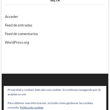
META
Acceder
Feed de entradas
Feed de comentarios
WordPress.org
Privacidad y cookies: este sitio usa cookies. Si continúas navegando por él,
aceptas su uso.
Para obtener más información, incluido cómo gestionar las cookies,
BRAINSTOMPING
| Diseñado por:
Theme Freesia
|
WordPress
| © Todos
consulta:
Política de cookies
los derechos reservados