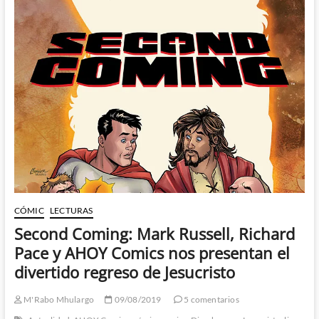
Hellblazer
–
Simon
Spurrier
y
Marcio
Takara
devuelven
a
Constantine
a
sus
raíces
CÓMIC
LECTURAS
Second Coming: Mark Russell, Richard
Pace y AHOY Comics nos presentan el
divertido regreso de Jesucristo
M'Rabo Mhulargo
09/08/2019
5 comentarios