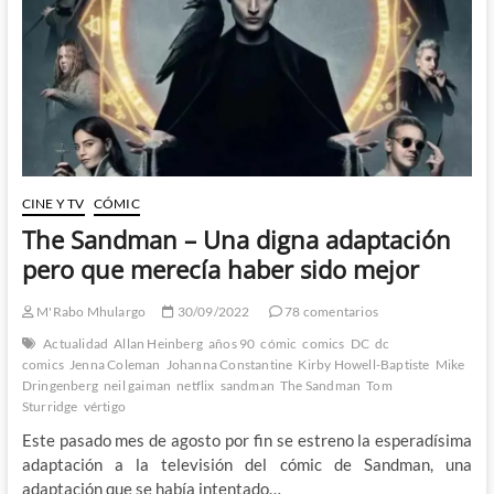
The
Guide
to
Comics
#1
(III)
CINE Y TV
CÓMIC
The Sandman – Una digna adaptación
pero que merecía haber sido mejor
M'Rabo Mhulargo
30/09/2022
78 comentarios
Actualidad
Allan Heinberg
años 90
cómic
comics
DC
dc
comics
Jenna Coleman
Johanna Constantine
Kirby Howell-Baptiste
Mike
Dringenberg
neil gaiman
netflix
sandman
The Sandman
Tom
Sturridge
vértigo
Este pasado mes de agosto por fin se estreno la esperadísima
adaptación a la televisión del cómic de Sandman, una
adaptación que se había intentado…