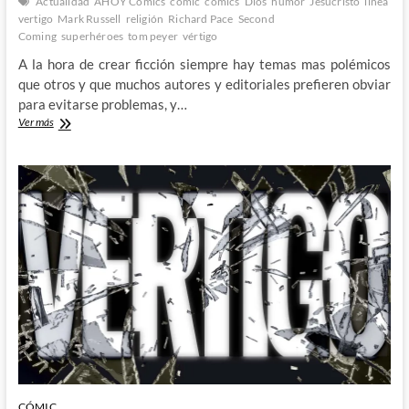
Actualidad
AHOY Comics
cómic
comics
Dios
humor
Jesucristo
linea
vertigo
Mark Russell
religión
Richard Pace
Second
Coming
superhéroes
tom peyer
vértigo
A la hora de crear ficción siempre hay temas mas polémicos
que otros y que muchos autores y editoriales prefieren obviar
para evitarse problemas, y…
Second
Ver más
Coming:
Mark
Russell,
Richard
Pace
y
AHOY
Comics
nos
presentan
el
divertido
regreso
de
Jesucristo
CÓMIC