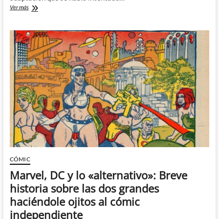
The
Ver más
Sandman
–
Una
digna
adaptación
pero
que
merecía
haber
sido
mejor
CÓMIC
Marvel, DC y lo «alternativo»: Breve
historia sobre las dos grandes
haciéndole ojitos al cómic
independiente