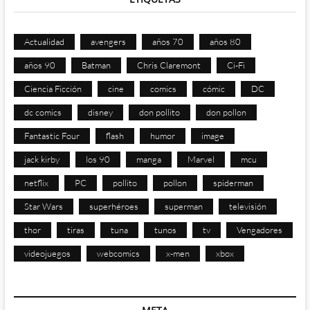
Actualidad
avengers
años 70
años 80
años 90
Batman
Chris Claremont
Ci-Fi
Ciencia Ficción
cine
comics
cómic
DC
dc comics
disney
don pollito
don pollon
Fantastic Four
flash
humor
image
jack kirby
los 90
manga
Marvel
mcu
netflix
PC
pollito
pollon
spiderman
Star Wars
superhéroes
superman
televisión
thor
tiras
tuna
tunos
tv
Vengadores
videojuegos
webcomics
x-men
xbox