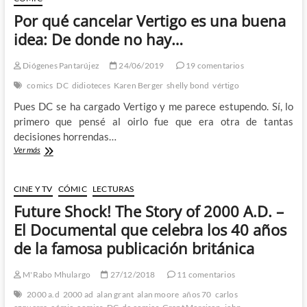
Por qué cancelar Vertigo es una buena
idea: De donde no hay…
Diógenes Pantarújez
24/06/2019
19 comentarios
comics
DC
didioteces
Karen Berger
shelly bond
vértigo
Pues DC se ha cargado Vertigo y me parece estupendo. Sí, lo
primero que pensé al oirlo fue que era otra de tantas
decisiones horrendas…
Por
Ver más
qué
cancelar
Vertigo
CINE Y TV
CÓMIC
LECTURAS
es
Future Shock! The Story of 2000 A.D. –
una
buena
El Documental que celebra los 40 años
idea:
de la famosa publicación británica
De
donde
no
M'Rabo Mhulargo
27/12/2018
11 comentarios
hay…
2000 a.d
2000 ad
alan grant
alan moore
años 70
carlos