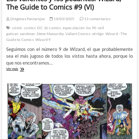
The Guide to Comics #9 (VI)
Diógenes Pantarújez
18/03/2025
13 comentarios
cómic
comics
DC
dc comics
especulación
los 90
neil
gaiman
sandman
Steve Massarsky
Valiant Comics
vértigo
Wizard - The
Guide to Comics
Wizard 9
Seguimos con el número 9 de Wizard, el que probablemente
sea el más jugoso de todos los vistos hasta ahora, porque lo
que nos encontramos…
Los
Ver más
valientes
y
los
pedantes:
Wizard,
The
Guide
to
Comics
#9
(VI)