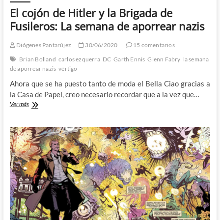
El cojón de Hitler y la Brigada de
Fusileros: La semana de aporrear nazis
Diógenes Pantarújez
30/06/2020
15 comentarios
Brian Bolland
carlos ezquerra
DC
Garth Ennis
Glenn Fabry
la semana
de aporrear nazis
vértigo
Ahora que se ha puesto tanto de moda el Bella Ciao gracias a
la Casa de Papel, creo necesario recordar que a la vez que…
El
Ver más
cojón
de
Hitler
y
la
Brigada
de
Fusileros:
La
semana
de
aporrear
nazis