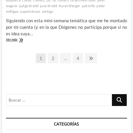
ezquerra
cómic
comics
DC
dc comics
Grant Morrison
john
wagner
judge dredd
juez dredd
Karen Berger
pat mills
peter
milligan
superhéroes
vértigo
Siguiendo con esta mini-semana temática que me he montado
por mi cuenta (y en la que Diógenes no participa porque si no
es idea suya…
Future
Ver más
Shock!
The
Paginación
Story
Página
Página
Página
Página
1
2
…
4
of
siguiente
de
2000
A.D.
entradas
–
El
Documental
que
Buscar
celebra
los
…
40
años
de
CATEGORÍAS
la
famosa