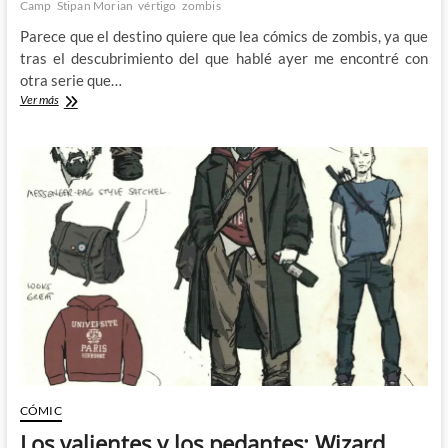
Camp
Stipan Morian
vértigo
zombis
Parece que el destino quiere que lea cómics de zombis, ya que
tras el descubrimiento del que hablé ayer me encontré con
otra serie que…
Los
Ver más
zombis
con
corazón
del
Bleeding
Hearts
de
Deniz
Camp
y
Stipan
Morian
CÓMIC
Los valientes y los pedantes: Wizard,