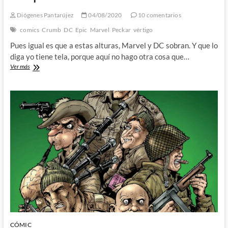
Diógenes Pantarújez
04/08/2020
10 comentarios
comics
Crumb
DC
Epic
Marvel
Peckar
vértigo
Pues igual es que a estas alturas, Marvel y DC sobran. Y que lo
diga yo tiene tela, porque aquí no hago otra cosa que…
Marvel,
Ver más
DC
y
lo
«alternativo»:
Breve
historia
sobre
las
dos
grandes
haciéndole
ojitos
al
cómic
independiente
CÓMIC