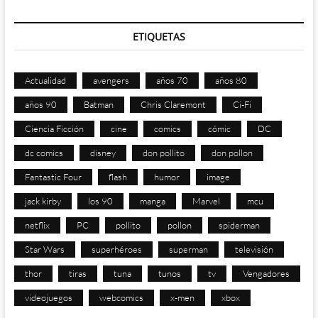
ETIQUETAS
Actualidad
avengers
años 70
años 80
años 90
Batman
Chris Claremont
Ci-Fi
Ciencia Ficción
cine
comics
cómic
DC
dc comics
disney
don pollito
don pollon
Fantastic Four
flash
humor
image
jack kirby
los 90
manga
Marvel
mcu
netflix
PC
pollito
pollon
spiderman
Star Wars
superhéroes
superman
televisión
thor
tiras
tuna
tunos
tv
Vengadores
videojuegos
webcomics
x-men
xbox