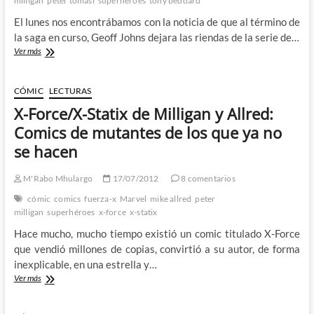
milligan
peter tomasi
superhéroes
tony beddard
El lunes nos encontrábamos con la noticia de que al término de
la saga en curso, Geoff Johns dejara las riendas de la serie de…
Geoff
Ver más
Johns
y
compañía
CÓMIC
LECTURAS
dejan
X-Force/X-Statix de Milligan y Allred:
huérfanos
a
Comics de mutantes de los que ya no
los
se hacen
Lantern
Corps
M'Rabo Mhulargo
17/07/2012
8 comentarios
cómic
comics
fuerza-x
Marvel
mike allred
peter
milligan
superhéroes
x-force
x-statix
Hace mucho, mucho tiempo existió un comic titulado X-Force
que vendió millones de copias, convirtió a su autor, de forma
inexplicable, en una estrella y…
X-
Ver más
Force/X-
Statix