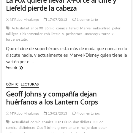
A.D.
Liefeld pierde la cabeza
–
El
M'Rabo Mhulargo
17/07/2013
1 comentario
Documental
que
Actualidad
años 90
cómic
comics
liefeld
Marvel
mike allred
peter
celebra
milligan
rick remender
rob liefeld
superhéroes
uncanny x-force
x-
los
force
x-statix
40
Que el cine de superhéroes esta más de moda que nunca no lo
años
de
discute nadie, y actualmente es Marvel/Disney quien tiene la
la
sartén por el…
famosa
La
Ver más
publicación
Fox
británica
quiere
llevar
CÓMIC
LECTURAS
X-
Geoff Johns y compañía dejan
Force
al
huérfanos a los Lantern Corps
cine
y
M'Rabo Mhulargo
13/02/2013
4 comentarios
Liefeld
pierde
Actualidad
cómic
comics
Dan DiDio
dan didiota
DC
dc
la
comics
didioteces
Geoff Johns
green lantern
hal jordan
peter
cabeza