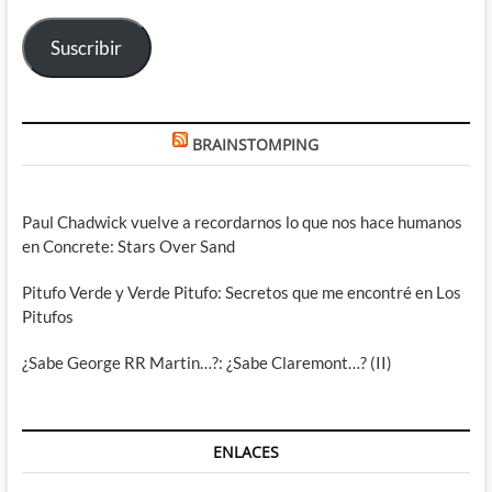
electrónico
Suscribir
BRAINSTOMPING
Paul Chadwick vuelve a recordarnos lo que nos hace humanos
en Concrete: Stars Over Sand
Pitufo Verde y Verde Pitufo: Secretos que me encontré en Los
Pitufos
¿Sabe George RR Martin…?: ¿Sabe Claremont…? (II)
ENLACES