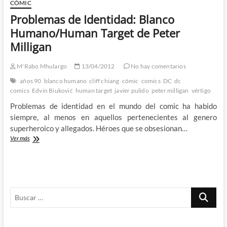
de
CÓMIC
Milligan
Problemas de Identidad: Blanco
y
Allred:
Humano/Human Target de Peter
Comics
Milligan
de
mutantes
de
M'Rabo Mhulargo
13/04/2012
No hay comentarios
los
años 90
blanco humano
cliff chiang
cómic
comics
DC
dc
que
comics
Edvin Biuković
human target
javier pulido
peter milligan
vértigo
ya
no
Problemas de identidad en el mundo del comic ha habido
se
siempre, al menos en aquellos pertenecientes al genero
hacen
superheroico y allegados. Héroes que se obsesionan…
Problemas
Ver más
de
Identidad:
Blanco
Humano/Human
Target
Buscar
de
Peter
…
Milligan