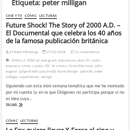
Etiqueta:
peter milligan
CINE Y TV
CÓMIC
LECTURAS
Future Shock! The Story of 2000 A.D. –
El Documental que celebra los 40 años
de la famosa publicación británica
M'Rabo Mhulargo
27/12/2018
11 comentarios
2000 a.d
2000 ad
alan grant
alan moore
años 70
carlos
ezquerra
cómic
comics
DC
dc comics
Grant Morrison
john
wagner
judge dredd
juez dredd
Karen Berger
pat mills
peter
milligan
superhéroes
vértigo
Siguiendo con esta mini-semana temática que me he montado
por mi cuenta (y en la que Diógenes no participa porque si no
es idea suya…
Future
Ver más
Shock!
The
Story
CÓMIC
LECTURAS
of
La Fox quiere llevar X-Force al cine y
2000