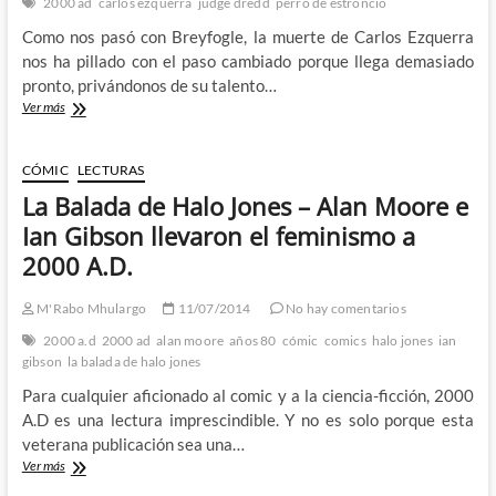
2000 ad
carlos ezquerra
judge dredd
perro de estroncio
Documental
que
Como nos pasó con Breyfogle, la muerte de Carlos Ezquerra
celebra
nos ha pillado con el paso cambiado porque llega demasiado
los
pronto, privándonos de su talento…
40
Adiós
Ver más
años
a
de
Carlos
la
Ezquerra
famosa
CÓMIC
LECTURAS
publicación
La Balada de Halo Jones – Alan Moore e
británica
Ian Gibson llevaron el feminismo a
2000 A.D.
M'Rabo Mhulargo
11/07/2014
No hay comentarios
2000 a.d
2000 ad
alan moore
años 80
cómic
comics
halo jones
ian
gibson
la balada de halo jones
Para cualquier aficionado al comic y a la ciencia-ficción, 2000
A.D es una lectura imprescindible. Y no es solo porque esta
veterana publicación sea una…
La
Ver más
Balada