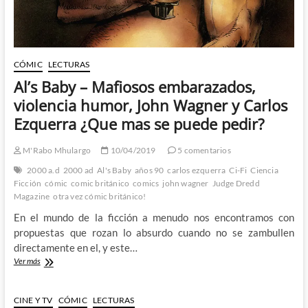
CÓMIC
LECTURAS
Al’s Baby – Mafiosos embarazados,
violencia humor, John Wagner y Carlos
Ezquerra ¿Que mas se puede pedir?
M'Rabo Mhulargo
10/04/2019
5 comentarios
2000 a.d
2000 ad
Al's Baby
años 90
carlos ezquerra
Ci-Fi
Ciencia
Ficción
cómic
comic británico
comics
john wagner
Judge Dredd
Magazine
otra vez cómic británico!
En el mundo de la ficción a menudo nos encontramos con
propuestas que rozan lo absurdo cuando no se zambullen
directamente en el, y este…
Al’s
Ver más
Baby
–
Mafiosos
CINE Y TV
CÓMIC
LECTURAS