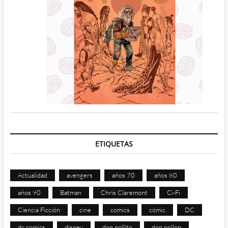
ETIQUETAS
Actualidad
avengers
años 70
años 80
años 90
Batman
Chris Claremont
Ci-Fi
Ciencia Ficción
cine
comics
cómic
DC
dc comics
disney
don pollito
don pollon