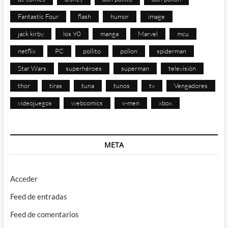
Fantastic Four
flash
humor
image
jack kirby
los 90
manga
Marvel
mcu
netflix
PC
pollito
pollon
spiderman
Star Wars
superhéroes
superman
televisión
thor
tiras
tuna
tunos
tv
Vengadores
videojuegos
webcomics
x-men
xbox
META
Acceder
Feed de entradas
Feed de comentarios