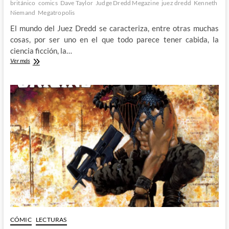
británico
comics
Dave Taylor
Judge Dredd Megazine
juez dredd
Kenneth
Niemand
Megatropolis
El mundo del Juez Dredd se caracteriza, entre otras muchas
cosas, por ser uno en el que todo parece tener cabida, la
ciencia ficción, la…
Megatropolis:
Ver más
Kenneth
Niemand,
Dave
Taylor
y
la
alargada
sombra
de
Dredd
CÓMIC
LECTURAS