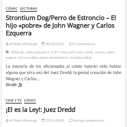
de
Halo
CÓMIC
LECTURAS
Jones
Strontium Dog/Perro de Estroncio – El
–
Alan
hijo «pobre» de John Wagner y Carlos
Moore
Ezquerra
e
Ian
Gibson
M'Rabo Mhulargo
30/10/2013
2 comentarios
llevaron
2000 ad
carlos ezquerra
Ci-Fi
Ciencia Ficción
cómic
comics
john
el
wagner
johnny alpha
perro de estroncio
strontium dog
feminismo
a
La mayoría de los aficionados al cómic habrán oído hablar
2000
alguna que otra vez del Juez Dredd, la genial creación de John
A.D.
Wagner y Carlos…
Strontium
Ver más
Dog/Perro
de
Estroncio
CINE Y TV
CÓMIC
–
¡El es la Ley!: Juez Dredd
El
hijo
«pobre»
M'Rabo Mhulargo
23/12/2010
No hay comentarios
de