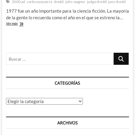
2000 ad
carlos ezquerra
dredd
john wagner
judge dredd
juez dredd
John
Wagner
1977 fue un año importante para la ciencia ficción. La mayoría
y
de la gente lo recuerda como el año en el que se estreno la…
Carlos
¡El
Ver más
Ezquerra
es
la
Ley!:
Juez
Dredd
Buscar
…
CATEGORÍAS
Categorías
ARCHIVOS