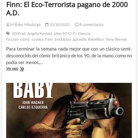
Finn: El Eco-Terrorista pagano de 2000
A.D.
M'Rabo Mhulargo
31/10/2025
8 comentarios
2000 ad
Angela Kinkaid
años 90
Ci-Fi
Ciencia
Ficción
cómic
comics
Finn
Jim Elston
pat mills
Rebellion
Tony Skinner
Para terminar la semana nada mejor que con un clásico semi-
desconocido del cómic británico de los 90, de la mano, como no
podía ser menos,…
Finn:
Ver más
El
Eco-
Terrorista
pagano
de
2000
A.D.