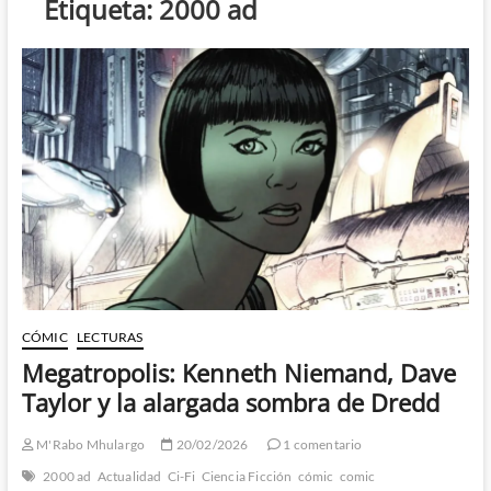
Etiqueta:
2000 ad
CÓMIC
LECTURAS
Megatropolis: Kenneth Niemand, Dave
Taylor y la alargada sombra de Dredd
M'Rabo Mhulargo
20/02/2026
1 comentario
2000 ad
Actualidad
Ci-Fi
Ciencia Ficción
cómic
comic