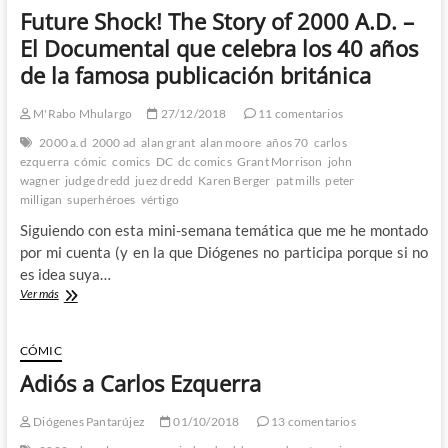
embarazados,
Future Shock! The Story of 2000 A.D. –
violencia
humor,
El Documental que celebra los 40 años
John
de la famosa publicación británica
Wagner
y
Carlos
M'Rabo Mhulargo
27/12/2018
11 comentarios
Ezquerra
2000 a.d
2000 ad
alan grant
alan moore
años 70
carlos
¿Que
ezquerra
cómic
comics
DC
dc comics
Grant Morrison
john
mas
wagner
judge dredd
juez dredd
Karen Berger
pat mills
peter
se
milligan
superhéroes
vértigo
puede
pedir?
Siguiendo con esta mini-semana temática que me he montado
por mi cuenta (y en la que Diógenes no participa porque si no
es idea suya…
Future
Ver más
Shock!
The
Story
CÓMIC
of
Adiós a Carlos Ezquerra
2000
A.D.
–
Diógenes Pantarújez
01/10/2018
13 comentarios
El