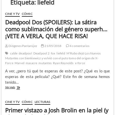
Etiqueta:
liefeld
CINE Y TV
CÓMIC
Deadpool Dos (SPOILERS): La sátira
como sublimación del género superh…
¡VETE A VERLA, QUE HACE RISA!
Diógenes Pantarújez
21/05/2018
4 comentarios
cable
deadpool
Deadpool 2
fox
liefeld
M'Rabo dejó Los Nuevos
Mutantes con Sienkiewicz y volvió con el puto tomo del origen de X-
Force
Marvel
masacre
mutantes
Ryan Reynolds
x-force
A ver, ¿pero tú qué te esperas de este post? ¿Qué es lo que
esperas de esta película? ¿Qué? Este fin de semana hemos
tenido…
Deadpool
Ver más
Dos
(SPOILERS):
La
CINE Y TV
CÓMIC
LECTURAS
sátira
Primer vistazo a Josh Brolin en la piel (y
como
sublimación