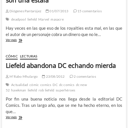
cine
y
Diógenes Pantarújez
01/07/2013
15 comentarios
Liefeld
pierde
deadpool
liefeld
Marvel
masacre
la
Hay veces en las que eso de los royalties esta mal, en las que
cabeza
el autor de un personaje cobra un dinero que no le…
Masacre:
Ver más
Cuando
los
derechos
CÓMIC
LECTURAS
de
Liefeld abandona DC echando mierda
autor
son
una
M'Rabo Mhulargo
23/08/2012
2 comentarios
estafa
Actualidad
cómic
comics
DC
dc comics
dc new
52
hawkman
liefeld
rob liefeld
superhéroes
Por fin una buena noticia nos llega desde la editorial DC
Comics. Tras un largo año, que se me ha hecho eterno, en los
que…
Liefeld
Ver más
abandona
DC