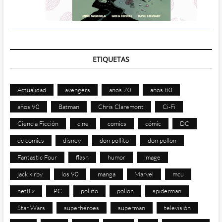
ETIQUETAS
Actualidad
avengers
años 70
años 80
años 90
Batman
Chris Claremont
Ci-Fi
Ciencia Ficción
cine
comics
cómic
DC
dc comics
disney
don pollito
don pollon
Fantastic Four
flash
humor
image
jack kirby
los 90
manga
Marvel
mcu
netflix
PC
pollito
pollon
spiderman
Star Wars
superhéroes
superman
televisión