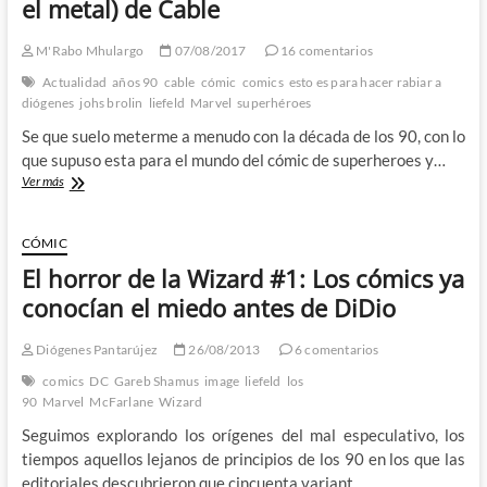
el metal) de Cable
del
género
M'Rabo Mhulargo
07/08/2017
16 comentarios
superh…
¡VETE
Actualidad
años 90
cable
cómic
comics
esto es para hacer rabiar a
A
diógenes
johs brolin
liefeld
Marvel
superhéroes
VERLA,
Se que suelo meterme a menudo con la década de los 90, con lo
QUE
HACE
que supuso esta para el mundo del cómic de superheroes y…
RISA!
Primer
Ver más
vistazo
a
Josh
CÓMIC
Brolin
El horror de la Wizard #1: Los cómics ya
en
la
conocían el miedo antes de DiDio
piel
(y
Diógenes Pantarújez
26/08/2013
6 comentarios
el
metal)
comics
DC
Gareb Shamus
image
liefeld
los
de
90
Marvel
McFarlane
Wizard
Cable
Seguimos explorando los orígenes del mal especulativo, los
tiempos aquellos lejanos de principios de los 90 en los que las
editoriales descubrieron que cincuenta variant…