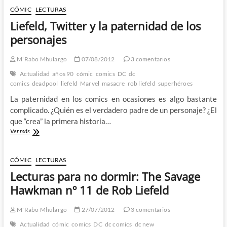
echando
CÓMIC
LECTURAS
mierda
Liefeld, Twitter y la paternidad de los
personajes
M'Rabo Mhulargo
07/08/2012
3 comentarios
Actualidad
años 90
cómic
comics
DC
dc
comics
deadpool
liefeld
Marvel
masacre
rob liefeld
superhéroes
La paternidad en los comics en ocasiones es algo bastante
complicado. ¿Quién es el verdadero padre de un personaje? ¿El
que “crea” la primera historia…
Liefeld,
Ver más
Twitter
y
la
CÓMIC
LECTURAS
paternidad
Lecturas para no dormir: The Savage
de
los
Hawkman nº 11 de Rob Liefeld
personajes
M'Rabo Mhulargo
27/07/2012
3 comentarios
Actualidad
cómic
comics
DC
dc comics
dc new