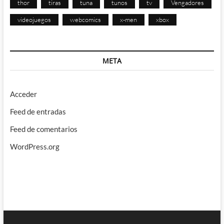
thor
tiras
tuna
tunos
tv
Vengadores
videojuegos
webcomics
x-men
xbox
META
Acceder
Feed de entradas
Feed de comentarios
WordPress.org