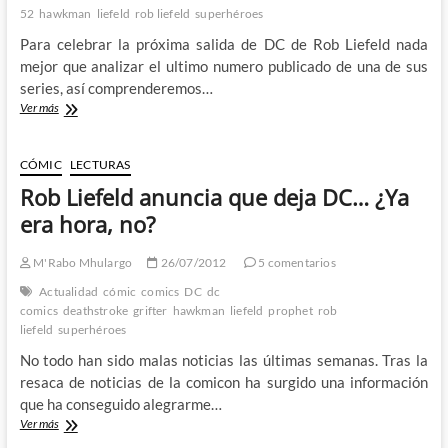
52
hawkman
liefeld
rob liefeld
superhéroes
Para celebrar la próxima salida de DC de Rob Liefeld nada
mejor que analizar el ultimo numero publicado de una de sus
series, así comprenderemos…
Lecturas
Ver más
para
no
dormir:
CÓMIC
LECTURAS
The
Rob Liefeld anuncia que deja DC… ¿Ya
Savage
Hawkman
era hora, no?
nº
11
M'Rabo Mhulargo
26/07/2012
5 comentarios
de
Rob
Actualidad
cómic
comics
DC
dc
Liefeld
comics
deathstroke
grifter
hawkman
liefeld
prophet
rob
liefeld
superhéroes
No todo han sido malas noticias las últimas semanas. Tras la
resaca de noticias de la comicon ha surgido una información
que ha conseguido alegrarme…
Rob
Ver más
Liefeld