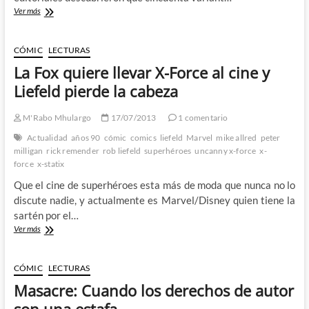
El
Ver más
horror
de
la
CÓMIC
LECTURAS
Wizard
La Fox quiere llevar X-Force al cine y
#1:
Los
Liefeld pierde la cabeza
cómics
ya
M'Rabo Mhulargo
17/07/2013
1 comentario
conocían
el
Actualidad
años 90
cómic
comics
liefeld
Marvel
mike allred
peter
miedo
milligan
rick remender
rob liefeld
superhéroes
uncanny x-force
x-
antes
force
x-statix
de
Que el cine de superhéroes esta más de moda que nunca no lo
DiDio
discute nadie, y actualmente es Marvel/Disney quien tiene la
sartén por el…
La
Ver más
Fox
quiere
llevar
CÓMIC
LECTURAS
X-
Masacre: Cuando los derechos de autor
Force
al
son una estafa