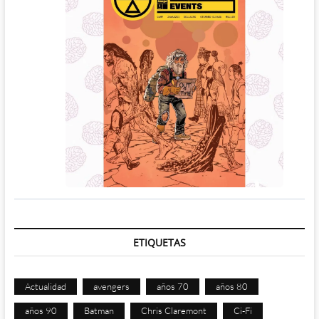
ETIQUETAS
Actualidad
avengers
años 70
años 80
años 90
Batman
Chris Claremont
Ci-Fi