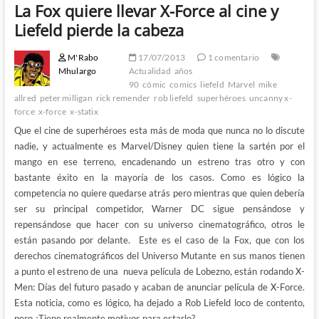
La Fox quiere llevar X-Force al cine y
Liefeld pierde la cabeza
M'Rabo
17/07/2013
1 comentario
Mhulargo
Actualidad
años
90
cómic
comics
liefeld
Marvel
mike
allred
peter milligan
rick remender
rob liefeld
superhéroes
uncanny x-
force
x-force
x-statix
Que el cine de superhéroes esta más de moda que nunca no lo discute
nadie, y actualmente es Marvel/Disney quien tiene la sartén por el
mango en ese terreno, encadenando un estreno tras otro y con
bastante éxito en la mayoría de los casos. Como es lógico la
competencia no quiere quedarse atrás pero mientras que quien debería
ser su principal competidor, Warner DC sigue pensándose y
repensándose que hacer con su universo cinematográfico, otros le
están pasando por delante. Este es el caso de la Fox, que con los
derechos cinematográficos del Universo Mutante en sus manos tienen
a punto el estreno de una nueva película de Lobezno, están rodando X-
Men: Días del futuro pasado y acaban de anunciar película de X-Force.
Esta noticia, como es lógico, ha dejado a Rob Liefeld loco de contento,
pero ¿Tiene realmente motivos para estarlo?