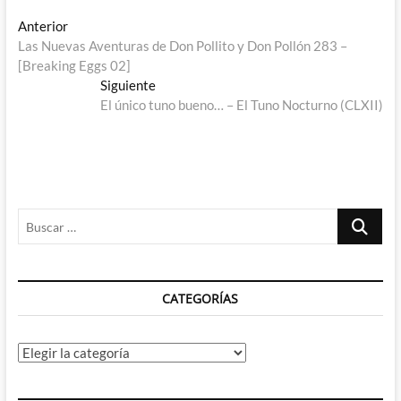
Navegación
Entrada
Anterior
anterior:
Las Nuevas Aventuras de Don Pollito y Don Pollón 283 –
de
[Breaking Eggs 02]
entradas
Entrada
Siguiente
siguiente:
El único tuno bueno… – El Tuno Nocturno (CLXII)
Buscar
…
CATEGORÍAS
Categorías