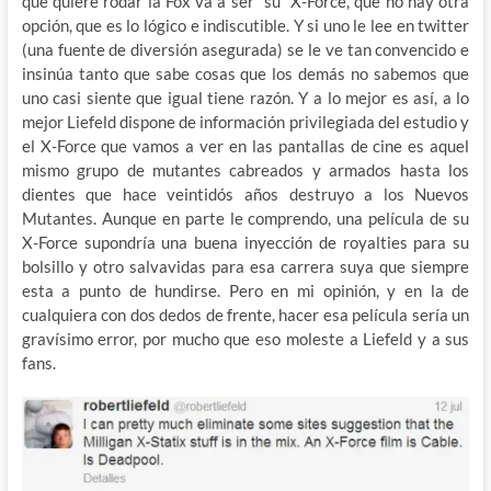
que quiere rodar la Fox va a ser “su” X-Force, que no hay otra
opción, que es lo lógico e indiscutible. Y si uno le lee en twitter
(una fuente de diversión asegurada) se le ve tan convencido e
insinúa tanto que sabe cosas que los demás no sabemos que
uno casi siente que igual tiene razón. Y a lo mejor es así, a lo
mejor Liefeld dispone de información privilegiada del estudio y
el X-Force que vamos a ver en las pantallas de cine es aquel
mismo grupo de mutantes cabreados y armados hasta los
dientes que hace veintidós años destruyo a los Nuevos
Mutantes. Aunque en parte le comprendo, una película de su
X-Force supondría una buena inyección de royalties para su
bolsillo y otro salvavidas para esa carrera suya que siempre
esta a punto de hundirse. Pero en mi opinión, y en la de
cualquiera con dos dedos de frente, hacer esa película sería un
gravísimo error, por mucho que eso moleste a Liefeld y a sus
fans.