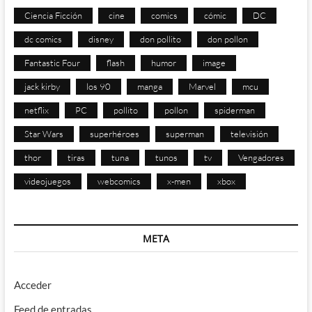
Ciencia Ficción
cine
comics
cómic
DC
dc comics
disney
don pollito
don pollon
Fantastic Four
flash
humor
image
jack kirby
los 90
manga
Marvel
mcu
netflix
PC
pollito
pollon
spiderman
Star Wars
superhéroes
superman
televisión
thor
tiras
tuna
tunos
tv
Vengadores
videojuegos
webcomics
x-men
xbox
META
Acceder
Feed de entradas