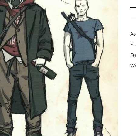
Ac
Fe
Fe
Wo