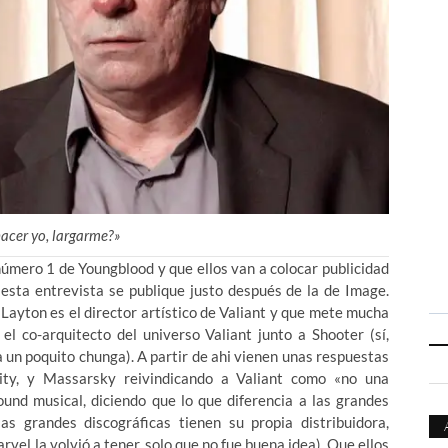
hacer yo, largarme?»
número 1 de Youngblood y que ellos van a colocar publicidad
 esta entrevista se publique justo después de la de Image.
ayton es el director artístico de Valiant y que mete mucha
el co-arquitecto del universo Valiant junto a Shooter (sí,
 un poquito chunga). A partir de ahi vienen unas respuestas
nity, y Massarsky reivindicando a Valiant como «no una
ound musical, diciendo que lo que diferencia a las grandes
as grandes discográficas tienen su propia distribuidora,
vel la volvió a tener, solo que no fue buena idea). Que ellos