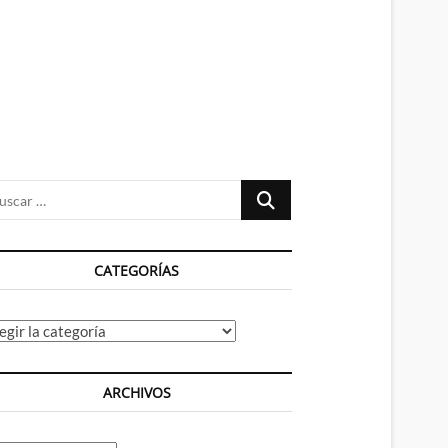
n
ú
Buscar
…
CATEGORÍAS
tegorías
ARCHIVOS