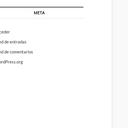
META
ceder
ed de entradas
ed de comentarios
rdPress.org