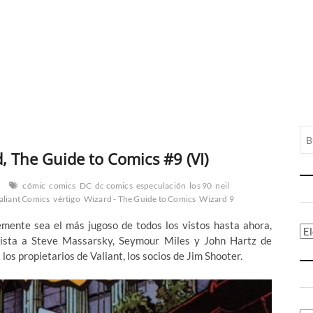
d, The Guide to Comics #9 (VI)
cómic
comics
DC
dc comics
especulación
los 90
neil
aliant Comics
vértigo
Wizard - The Guide to Comics
Wizard 9
mente sea el más jugoso de todos los vistos hasta ahora,
Ca
ista a Steve Massarsky, Seymour Miles y John Hartz de
s propietarios de Valiant, los socios de Jim Shooter.