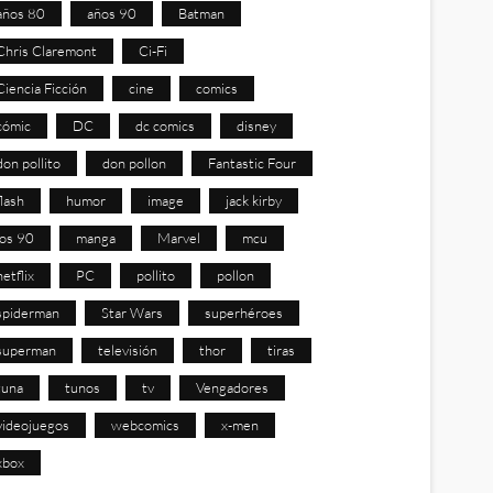
años 80
años 90
Batman
Chris Claremont
Ci-Fi
Ciencia Ficción
cine
comics
cómic
DC
dc comics
disney
don pollito
don pollon
Fantastic Four
flash
humor
image
jack kirby
los 90
manga
Marvel
mcu
netflix
PC
pollito
pollon
spiderman
Star Wars
superhéroes
superman
televisión
thor
tiras
tuna
tunos
tv
Vengadores
videojuegos
webcomics
x-men
xbox