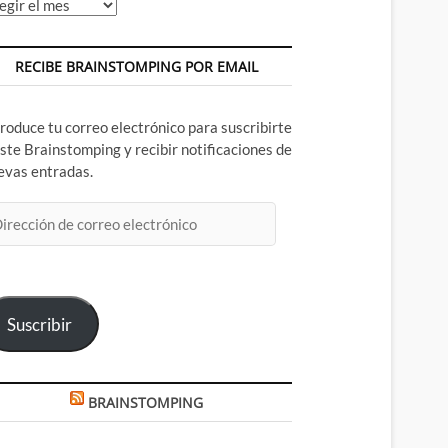
chivos
RECIBE BRAINSTOMPING POR EMAIL
troduce tu correo electrónico para suscribirte
este Brainstomping y recibir notificaciones de
evas entradas.
rección
rreo
ectrónico
Suscribir
BRAINSTOMPING