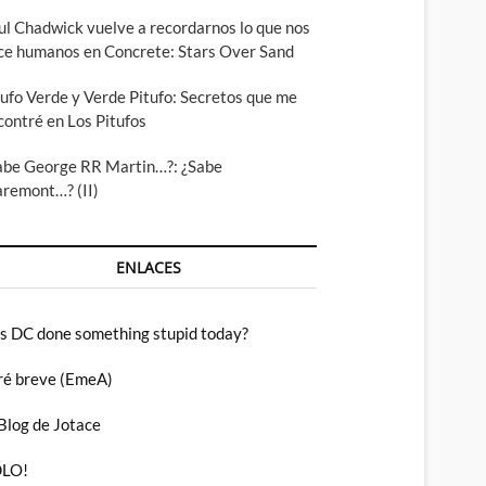
ul Chadwick vuelve a recordarnos lo que nos
ce humanos en Concrete: Stars Over Sand
tufo Verde y Verde Pitufo: Secretos que me
contré en Los Pitufos
abe George RR Martin…?: ¿Sabe
aremont…? (II)
ENLACES
s DC done something stupid today?
ré breve (EmeA)
 Blog de Jotace
LO!