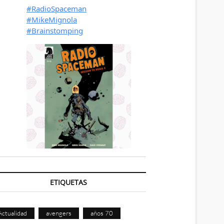
ETIQUETAS
Actualidad
avengers
años 70