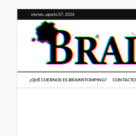
Saltar
viernes, agosto 07, 2026
al
contenido
¿QUÉ CUERNOS ES BRAINSTOMPING?
CONTACTO