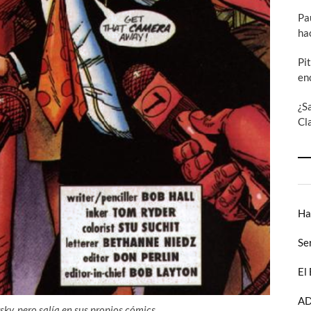
Pa
ha
Pi
en
¿S
Cl
Ha
Se
El
AD
y, pero salía en sus propios cómics.