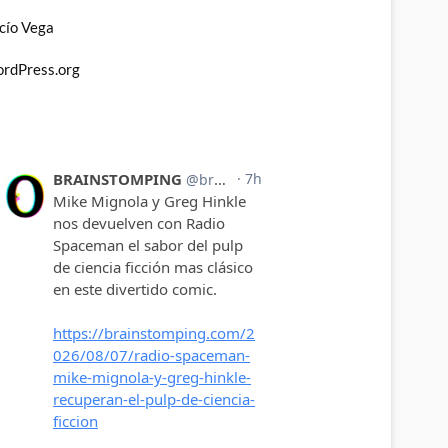
cío Vega
rdPress.org