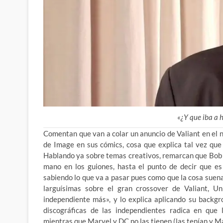
«¿Y que iba a 
Comentan que van a colar un anuncio de Valiant en el 
de Image en sus cómics, cosa que explica tal vez que
Hablando ya sobre temas creativos, remarcan que Bob L
mano en los guiones, hasta el punto de decir que es 
sabiendo lo que va a pasar pues como que la cosa suena
larguísimas sobre el gran crossover de Valiant, U
independiente más», y lo explica aplicando su backgr
discográficas de las independientes radica en que l
mientras que Marvel y DC no las tienen (las tenían y Mar